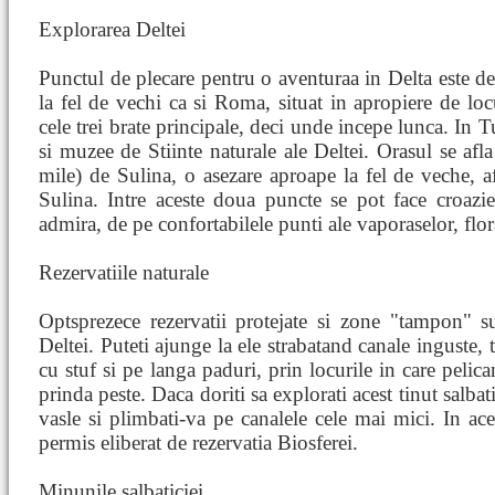
Explorarea Deltei
Punctul de plecare pentru o aventuraa in Delta este d
la fel de vechi ca si Roma, situat in apropiere de lo
cele trei brate principale, deci unde incepe lunca. In 
si muzee de Stiinte naturale ale Deltei. Orasul se af
mile) de Sulina, o asezare aproape la fel de veche, afl
Sulina. Intre aceste doua puncte se pot face croazier
admira, de pe confortabilele punti ale vaporaselor, flora
Rezervatiile naturale
Optsprezece rezervatii protejate si zone "tampon" s
Deltei. Puteti ajunge la ele strabatand canale inguste, 
cu stuf si pe langa paduri, prin locurile in care pelic
prinda peste. Daca doriti sa explorati acest tinut salbati
vasle si plimbati-va pe canalele cele mai mici. In ac
permis eliberat de rezervatia Biosferei.
Minunile salbaticiei