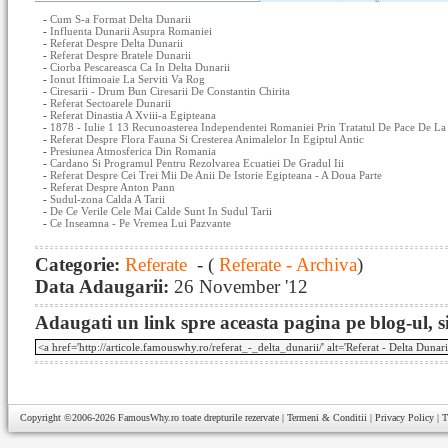
-
Cum S-a Format Delta Dunarii
-
Influenta Dunarii Asupra Romaniei
-
Referat Despre Delta Dunarii
-
Referat Despre Bratele Dunarii
-
Ciorba Pescareasca Ca In Delta Dunarii
-
Ionut Iftimoaie La Serviti Va Rog
-
Ciresarii - Drum Bun Ciresarii De Constantin Chirita
-
Referat Sectoarele Dunarii
-
Referat Dinastia A Xviii-a Egipteana
-
1878 - Iulie 1 13 Recunoasterea Independentei Romaniei Prin Tratatul De Pace De La
-
Referat Despre Flora Fauna Si Cresterea Animalelor In Egiptul Antic
-
Presiunea Atmosferica Din Romania
-
Cardano Si Programul Pentru Rezolvarea Ecuatiei De Gradul Iii
-
Referat Despre Cei Trei Mii De Anii De Istorie Egipteana - A Doua Parte
-
Referat Despre Anton Pann
-
Sudul-zona Calda A Tarii
-
De Ce Verile Cele Mai Calde Sunt In Sudul Tarii
-
Ce Inseamna - Pe Vremea Lui Pazvante
Categorie:
Referate
- (
Referate - Archiva
)
Data Adaugarii:
26 November '12
Adaugati un link spre aceasta pagina pe blog-ul, si
Copyright ©2006-2026
FamousWhy.ro
toate drepturile rezervate |
Termeni & Conditii
|
Privacy Policy
|
T