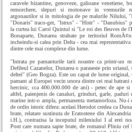
caravele bizantine, genoveze, galioane venetiene, bol
remorchere, slepuri si motonave in vremurile m
argonautilor si in mitologia de pe malurile Nilului, "
"Donaris" traco-get, "Istrus" - "Histr" - "Danubius"
la curtea lui Carol Quintul si "Le roi des fleuves de 
Bonaparte, Dunarea strabate pe teritoriul RomÃ¢ni
incheindu-si calea prin Delta - cea mai reprezentativa
dintre cele mai complexe din lume.
"Intrata pe pamanturile tarii noastre ca printr-un 
Defileul Cazanelor, Dunarea o paraseste prin uriasul, 
deltei" (Geo Bogza). Este un capat de lume original, u
pamant al Europei vecin unora dintre cei mai batrani 
hercinic, cca 400.000.000 de ani) - petec de ape si
altfel, paienjenis de canaluri, grinduri, garle, paduri
marine intr-o ampla, permanenta metamorfoza. Nu-i d
de ordin istoric difera: acelasi Herodot credea ca Dunar
brate, relatare sustinuta de Eratostene din Alexandri
i.H.), contrazisa la inceputul mileniului I al erei n
Pont care numara sapte brate, de romanul Pliniu cel 