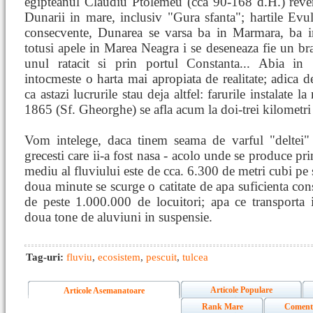
egipteanul Claudiu Ptolemeu (cca 90-168 d.H.) reveni
Dunarii in mare, inclusiv "Gura sfanta"; hartile Ev
consecvente, Dunarea se varsa ba in Marmara, ba i
totusi apele in Marea Neagra i se deseneaza fie un brat
unul ratacit si prin portul Constanta... Abia in
intocmeste o harta mai apropiata de realitate; adica 
ca astazi lucrurile stau deja altfel: farurile instalate 
1865 (Sf. Gheorghe) se afla acum la doi-trei kilometri
Vom intelege, daca tinem seama de varful "deltei" -
grecesti care ii-a fost nasa - acolo unde se produce pri
mediu al fluviului este de cca. 6.300 de metri cubi pe
doua minute se scurge o catitate de apa suficienta co
de peste 1.000.000 de locuitori; apa ce transporta 
doua tone de aluviuni in suspensie.
Tag-uri:
fluviu
,
ecosistem
,
pescuit
,
tulcea
Articole Populare
Articole Asemanatoare
Rank Mare
Coment