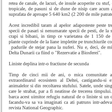
retea de canale, de lacuri, de insule acoperite cu stuf,
tropicale, de pasuni si de dune de nisip care acum 
suprafata de aproape 5 640 km2 (2 200 de mile patrat
Acest incredibil taram al apelor adaposteste peste tr
specii de pasari si nenumarate specii de pesti, de la s
crapi si bibani, in timp ce varietatea de 1 150 de 
plante cuprinde de la liane impletite pe trunchiurile co
padurile de stejar pana la nuferi. Nu e, deci, de 
Delta Dunarii ca fiind o "Rezervatie a Biosferei".
Liniste deplina intr-o fractiune de secunda
Timp de cinci mii de ani, o mica comunitate a 
extraordinarul ecosistem al Deltei, castigandu-si e
animalelor si din recoltarea stufului. Satele, unde sin
care le strabat, par a fi neatinse de trecerea timpului
barca acest uimitor refugiu natural de o liniste si un 
facandu-va sa va imaginati ca ati patruns intr-adeva
revista National Geographic.