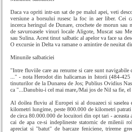
Daca va opriti intr-un sat de pe malul apei, veti desco
versiune a borsului rusesc la foc in aer liber. Cei c
incerca heringul de Dunare, crochete de morun sau nise
de savuroasele vinuri locale Aligote, Muscat sau Mer
sau Sulina. Acest tinut salbatic al apelor va face sa de
O excursie in Delta va ramane o amintire de neuitat di
Minunile salbaticiei
"Intre fluviile care au renume si care sunt navigabile c
..." - nota Herodot din halicarnas in Istorii (484-425 
tinuturilor de la Dunarea de Jos; Publius Ovidius Nas
ca "...Danubiu-i cel mai mare,/Mai jos de Nil sa fie, e
Al doilea fluviu al Europei si al douazeci si sasele
kilometri lungime, peste 800.000 de kilometri patrat
de circa 80.000.000 de locuitori din opt tari - aceasta a
cai de apa ce-si indeplineste statornic de milenii 
apreciat si "batut" de barcaze feniciene, trireme gre