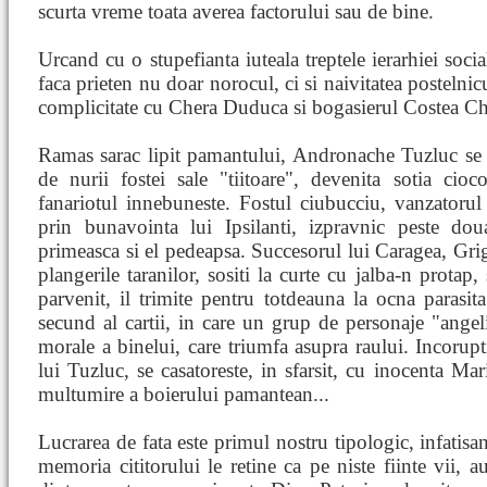
scurta vreme toata averea factorului sau de bine.
Urcand cu o stupefianta iuteala treptele ierarhiei socia
faca prieten nu doar norocul, ci si naivitatea postelnic
complicitate cu Chera Duduca si bogasierul Costea Ch
Ramas sarac lipit pamantului, Andronache Tuzluc se 
de nurii fostei sale "tiitoare", devenita sotia cio
fanariotul innebuneste. Fostul ciubucciu, vanzatoru
prin bunavointa lui Ipsilanti, izpravnic peste dou
primeasca si el pedeapsa. Succesorul lui Caragea, Grig
plangerile taranilor, sositi la curte cu jalba-n protap
parvenit, il trimite pentru totdeauna la ocna parasita
secund al cartii, in care un grup de personaje "angel
morale a binelui, care triumfa asupra raului. Incorupt
lui Tuzluc, se casatoreste, in sfarsit, cu inocenta Mar
multumire a boierului pamantean...
Lucrarea de fata este primul nostru tipologic, infatisa
memoria cititorului le retine ca pe niste fiinte vii, a