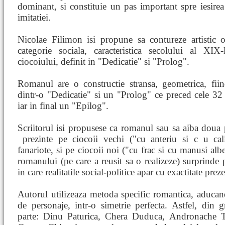
dominant, si constituie un pas important spre iesirea
imitatiei.
Nicolae Filimon isi propune sa contureze artistic 
categorie sociala, caracteristica secolului al XIX-
ciocoiului, definit in "Dedicatie" si "Prolog".
Romanul are o constructie stransa, geometrica, fiin
dintr-o "Dedicatie" si un "Prolog" ce preced cele 32 d
iar in final un "Epilog".
Scriitorul isi propusese ca romanul sau sa aiba doua par
prezinte pe ciocoii vechi ("cu anteriu si c
u cal
fanariote, si pe ciocoii noi ("cu frac si cu manusi albe
romanului (pe care a reusit sa o realizeze) surprinde p
in care realitatile social-politice apar cu exactitate preze
Autorul utilizeaza metoda specific romantica, aducand
de personaje, intr-o simetrie perfecta. Astfel, din 
parte: Dinu Paturica, Chera Duduca, Andronache 