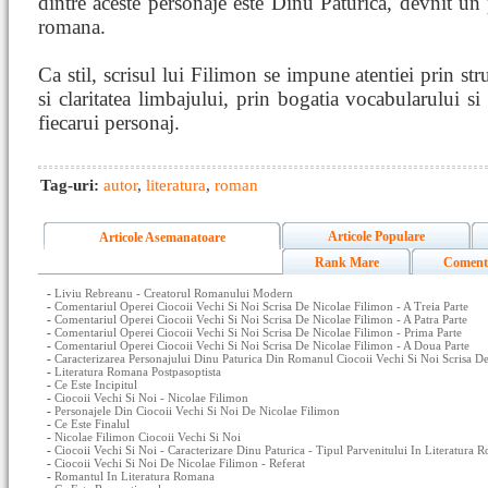
dintre aceste personaje este Dinu Paturica, devnit un 
romana.
Ca stil, scrisul lui Filimon se impune atentiei prin stru
si claritatea limbajului, prin bogatia vocabularului si 
fiecarui personaj.
Tag-uri:
autor
,
literatura
,
roman
Articole Populare
Articole Asemanatoare
Rank Mare
Coment
-
Liviu Rebreanu - Creatorul Romanului Modern
-
Comentariul Operei Ciocoii Vechi Si Noi Scrisa De Nicolae Filimon - A Treia Parte
-
Comentariul Operei Ciocoii Vechi Si Noi Scrisa De Nicolae Filimon - A Patra Parte
-
Comentariul Operei Ciocoii Vechi Si Noi Scrisa De Nicolae Filimon - Prima Parte
-
Comentariul Operei Ciocoii Vechi Si Noi Scrisa De Nicolae Filimon - A Doua Parte
-
Caracterizarea Personajului Dinu Paturica Din Romanul Ciocoii Vechi Si Noi Scrisa D
-
Literatura Romana Postpasoptista
-
Ce Este Incipitul
-
Ciocoii Vechi Si Noi - Nicolae Filimon
-
Personajele Din Ciocoii Vechi Si Noi De Nicolae Filimon
-
Ce Este Finalul
-
Nicolae Filimon Ciocoii Vechi Si Noi
-
Ciocoii Vechi Si Noi - Caracterizare Dinu Paturica - Tipul Parvenitului In Literatura
-
Ciocoii Vechi Si Noi De Nicolae Filimon - Referat
-
Romantul In Literatura Romana