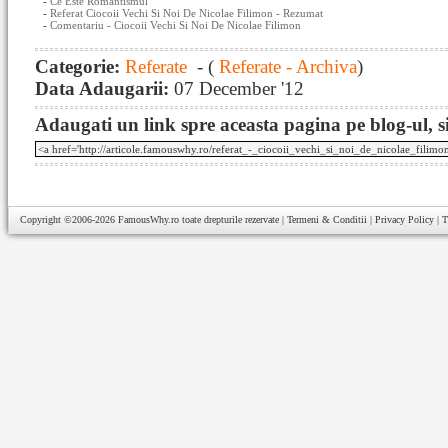
-
Ce Este Romantismul
-
Referat Ciocoii Vechi Si Noi De Nicolae Filimon - Rezumat
-
Comentariu - Ciocoii Vechi Si Noi De Nicolae Filimon
Categorie:
Referate
- (
Referate - Archiva
)
Data Adaugarii:
07 December '12
Adaugati un link spre aceasta pagina pe blog-ul, si
Copyright ©2006-2026
FamousWhy.ro
toate drepturile rezervate |
Termeni & Conditii
|
Privacy Policy
|
T