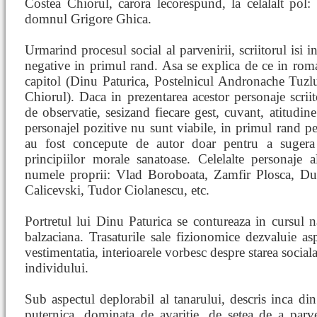
Costea Chiorul, carora lecorespund, la celalalt pol
domnul Grigore Ghica.
Urmarind procesul social al parvenirii, scriitorul isi i
negative in primul rand. Asa se explica de ce in roma
capitol (Dinu Paturica, Postelnicul Andronache Tuz
Chiorul). Daca in prezentarea acestor personaje scriit
de observatie, sesizand fiecare gest, cuvant, atitudine
personajel pozitive nu sunt viabile, in primul rand p
au fost concepute de autor doar pentru a sugera 
principiilor morale sanatoase. Celelalte personaje 
numele proprii: Vlad Boroboata, Zamfir Plosca, D
Calicevski, Tudor Ciolanescu, etc.
Portretul lui Dinu Paturica se contureaza in cursul nar
balzaciana. Trasaturile sale fizionomice dezvaluie as
vestimentatia, interioarele vorbesc despre starea social
individului.
Sub aspectul deplorabil al tanarului, descris inca din
puternica, dominata de avaritie, de setea de a parv