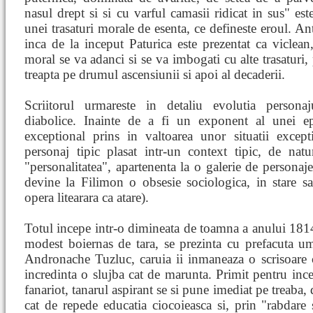
nasul drept si si cu varful camasii ridicat in sus" este
unei trasaturi morale de esenta, ce defineste eroul. Ant
inca de la inceput Paturica este prezentat ca viclean
moral se va adanci si se va imbogati cu alte trasaturi,
treapta pe drumul ascensiunii si apoi al decaderii.
Scriitorul urmareste in detaliu evolutia personaju
diabolice. Inainte de a fi un exponent al unei e
exceptional prins in valtoarea unor situatii excep
personaj tipic plasat intr-un context tipic, de nat
"personalitatea", apartenenta la o galerie de persona
devine la Filimon o obsesie sociologica, in stare sa
opera litearara ca atare).
Totul incepe intr-o dimineata de toamna a anului 1814
modest boiernas de tara, se prezinta cu prefacuta umi
Andronache Tuzluc, caruia ii inmaneaza o scrisoare 
incredinta o slujba cat de marunta. Primit pentru inc
fanariot, tanarul aspirant se si pune imediat pe treaba,
cat de repede educatia ciocoieasca si, prin "rabdare 