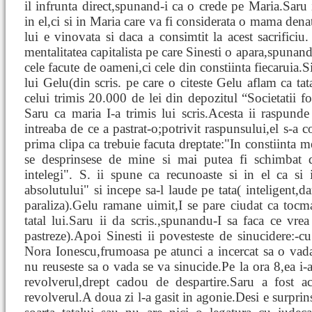
il infrunta direct,spunand-i ca o crede pe Maria.Saru
in el,ci si in Maria care va fi considerata o mama denat
lui e vinovata si daca a consimtit la acest sacrificiu.
mentalitatea capitalista pe care Sinesti o apara,spunand
cele facute de oameni,ci cele din constiinta fiecaruia.S
lui Gelu(din scris. pe care o citeste Gelu aflam ca tata
celui trimis 20.000 de lei din depozitul “Societatii for
Saru ca maria I-a trimis lui scris.Acesta ii raspunde 
intreaba de ce a pastrat-o;potrivit raspunsului,el s-a c
prima clipa ca trebuie facuta dreptate:"In constiinta m
se desprinsese de mine si mai putea fi schimbat
intelegi". S. ii spune ca recunoaste si in el ca si 
absolutului" si incepe sa-l laude pe tata( inteligent,da
paraliza).Gelu ramane uimit,I se pare ciudat ca tocm
tatal lui.Saru ii da scris.,spunandu-I sa faca ce vre
pastreze).Apoi Sinesti ii povesteste de sinucidere:-cu
Nora Ionescu,frumoasa pe atunci a incercat sa o vada,
nu reuseste sa o vada se va sinucide.Pe la ora 8,ea i-a 
revolverul,drept cadou de despartire.Saru a fost ac
revolverul.A doua zi l-a gasit in agonie.Desi e surpri