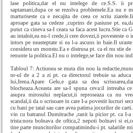
lase politica,dar el nu intelege de ce.S.S. ii 
saptamani,dupa ce se rezolva problemele.Ea nu e mul
marturiseste ca e necajita de ceea ce scriu ziarele.
aproape gata sa cedeze ,cuprins de pasiune pt. ea,da
putut ca cineva sa-I ceara sa faca acest lucru.Stie ca 
au intalnit,ea nu-l crede,ii cere dovezi,ii povesteste o 
intors pe neasteptate si ea l-a ascuns in baie.Il uraste 
considera un monstu.Ea e distrusa pt. ca el nu stie de c
renunte la politica.El nu o intelege,se face din nou indi
Tabloul 7: Actiunea se muta din nou la redactie,munci
nr-ul de a 2 a zi pt. ca directorul trebuie sa aduca 
lui,Irena.Apare Gelu,e gata sa dea scrisoarea
blocheaza.Aceasta are sa-I spuna ceva:il intreaba ce 
asupra mirosului neplacut,ii reproseaza ca nu vre
scandal,ii da o scrisoare in care I-a povestit lucruri sec
cu bani pe tatal sau care avea patima jocurilor de cart
vin cu batranul Dumitrache ,ranit la picior pt. ca I-
trista:nora bolnava de oftica,2 nepoti bolnavi si ei,
tine parte muncitorilor compatimindu-i pt. salariile mi