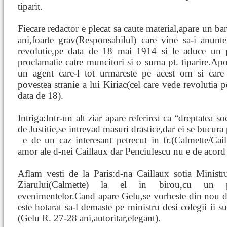
tiparit.
Fiecare redactor e plecat sa caute material,apare un ba
ani,foarte grav(Responsabilul) care vine sa-i anunt
revolutie,pe data de 18 mai 1914 si le aduce un 
proclamatie catre muncitori si o suma pt. tiparire.Apo
un agent care-l tot urmareste pe acest om si care
povestea stranie a lui Kiriac(cel care vede revolutia pe
data de 18).
Intriga:Intr-un alt ziar apare referirea ca “dreptatea s
de Justitie,se intrevad masuri drastice,dar ei se bucura p
e de un caz interesant petrecut in fr.(Calmette/Caill
amor ale d-nei Caillaux dar Penciulescu nu e de acord 
Aflam vesti de la Paris:d-na Caillaux sotia Ministrul
Ziarului(Calmette) la el in birou,cu un pis
evenimentelor.Cand apare Gelu,se vorbeste din nou d
este hotarat sa-l demaste pe ministru desi colegii ii s
(Gelu R. 27-28 ani,autoritar,elegant).