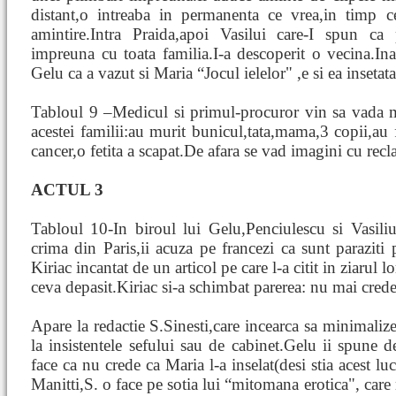
distant,o intreaba in permanenta ce vrea,in timp ce
amintire.Intra Praida,apoi Vasilui care-I spun ca 
impreuna cu toata familia.I-a descoperit o vecina.Ina
Gelu ca a vazut si Maria “Jocul ielelor" ,e si ea insetat
Tabloul 9 –Medicul si primul-procuror vin sa vada mo
acestei familii:au murit bunicul,tata,mama,3 copii,a
cancer,o fetita a scapat.De afara se vad imagini cu rec
ACTUL 3
Tabloul 10-In biroul lui Gelu,Penciulescu si Vasiliu 
crima din Paris,ii acuza pe francezi ca sunt paraziti
Kiriac incantat de un articol pe care l-a citit in ziarul lo
ceva depasit.Kiriac si-a schimbat parerea: nu mai crede
Apare la redactie S.Sinesti,care incearca sa minimaliz
la insistentele sefului sau de cabinet.Gelu ii spune d
face ca nu crede ca Maria l-a inselat(desi stia acest lu
Manitti,S. o face pe sotia lui “mitomana erotica", care 