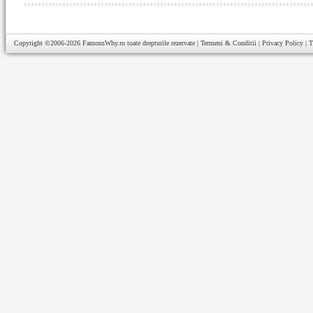
Copyright ©2006-2026
FamousWhy.ro
toate drepturile rezervate |
Termeni & Conditii
|
Privacy Policy
|
T