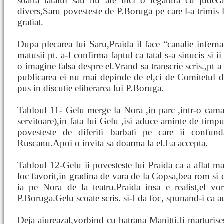
soarta tatalui sau nu are nici o legatura cu judeca
divers,Saru povesteste de P.Boruga pe care l-a trimis la
gratiat.
Dupa plecarea lui Saru,Praida il face “canalie inferna
matusii pt. a-I confirma faptul ca tatal s-a sinucis si ii
o imagine falsa despre el.Vrand sa transcrie scris.,pt a 
publicarea ei nu mai depinde de el,ci de Comitetul d
pus in discutie eliberarea lui P.Boruga.
Tabloul 11- Gelu merge la Nora ,in parc ,intr-o cam
servitoare),in fata lui Gelu ,isi aduce aminte de timpur
povesteste de diferiti barbati pe care ii confun
Ruscanu.Apoi o invita sa doarma la el.Ea accepta.
Tabloul 12-Gelu ii povesteste lui Praida ca a aflat ma
loc favorit,in gradina de vara de la Copsa,bea rom si c
ia pe Nora de la teatru.Praida insa e realist,el vor
P.Boruga.Gelu scoate scris. si-I da foc, spunand-i ca au
Deja aiureazal,vorbind cu batrana Manitti.Ii marturise