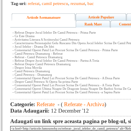
Tag-uri:
referat
,
camil petrescu
,
rezumat
,
bac
Articole Populare
Articole Asemanatoare
Rank Mare
Coment
-
Referat Despre Jocul Ielelor De Camil Petrescu - Prima Parte
-
Ce Este Drama
-
Activitatea Literara A Scriitorului Camil Petrescu
-
Caracterizarea Personajului Gelu Ruscanu Din Opera Jocul Ielelor Scrisa De Camil Pet
-
Jocul Ielelor - Drama De Idei
-
Comentariul Operei Patul Lui Procust Scrisa De Camil Petrescu - Prima Parte
-
Camil Petrescu Dramaturg - Referat
-
Referat - Camil Petrescu Dramaturg
-
Referat Despre Jocul Ielelor De Camil Petrescu - Partea A Treia
-
Referat Despre Camil Petrescu Dramaturg
-
Despre Irina Movila
-
Camil Petrescu Dramaturg
-
Camil Petrescu - Dramaturg
-
Comentariul Operei Patul Lui Procust Scrisa De Camil Petrescu - A Doua Parte
-
Despre Camil Petrescu Si Opera Sa-prima Parte
-
Comentariul Operei Patul Lui Procust Scrisa De Camil Petrescu - A Treia Parte
-
Comentariul Operei Ultima Noapte De Dragoste Intaia Noapte De Razboi Scrisa De Cam
-
Comentariul Operei Patul Lui Procust Scrisa De Camil Petrescu -a Saptea Parte
Categorie:
Referate
- (
Referate - Archiva
)
Data Adaugarii:
12 December '12
Adaugati un link spre aceasta pagina pe blog-ul, si