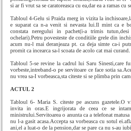
si ar fi vrut sa se caratoreasca cu ea,dar ea a ramas cu 
Tabloul 4-Gelu si Praida merg in vizita la inchisoare,
e suparat ca n-a venit si nevasta lui.Il mint ca e b
constata neregului in pachet(i-a trimis tutun,des
ochelari).Petru povesteste de conditiile grele din inch
acum nu-l mai deranjeaza pt. ca deja simte ca-i putre
promit ca incearca sa-l scoata de acolo cat mai curand.
Tabloul 5-se revine la cadrul lui Saru Sinesti,care f
vorbeste,intreband-o pe servitoare ce face sotia sa.Ac
nu vrea sa-I vorbeasca,sta citeste si se plimba prin cam
ACTUL 2
Tabloul 6- Maria S. citeste pe ascuns gazetele.O vi
invita in oras.E ingrijorata de ceea ce se intam
ministrului.Servitoarea o anunta ca a telefonat matusa 
nu l-a gasit acasa.Accepta sa vorbeasca cu sotul ei.af
ani,el a luat-o de la pension,dar se pare ca nu s-au iubi