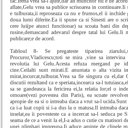
fac.Irena vrea sa-l ajute,dar alt muncitor nu e de acor
aflate,Gelu vrea sa publice scrisoarea in continuare.Ii
e tulburata,ii reproseaza ca nu e frumos,el ii inchide
doua lumi diferite.Ea ii spune ca si Sinesti are o scri
cere lui(pe atunci functionar) sa scoata bani din dep
rusine,demascand adevarul despre tatal lui Gelu.Ii 
publicare;e de acord.
Tabloul 8- Se pregateste tiparirea ziarului
Procuror,Vladicescu;toti se mira ,vine sa intervin
revolutia lui Gelu.Acesta refuza mergand pe ide
cine.Ceilalti sunt mirati.E anuntata o alta vizita 
mirat,incurcat,tulburat.Vrea sa fie singura cu el,dar 
discutii rezultand ca e speriata,incearca sa-l tutuiasca,e
sa se gandeasca la fericirea ei,la relatia lor;el o ind
omoare(vezi povestea din Paris), ea scoate revolver
apropie de ea si o intreaba daca a vrut sa-l ucida.Sunt
ca i-a luat copii si i-a dus la o matusa.Il intreaba daca
inselat,ea ii povesteste ca a incercat sa-l seduca pe S
seama de ce a venit la el,I-a adus o cutie cu matisori d
unei plimbari impreuna.Ii aduce aminte de clipele mi