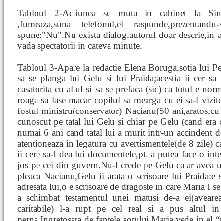
Tabloul 2-Actiunea se muta in cabinet la Sines
,fumeaza,suna telefonul,el raspunde,prezentandu-s
spune:"Nu".Nu exista dialog,autorul doar descrie,in ac
vada spectatorii in cateva minute.
Tabloul 3-Apare la redactie Elena Boruga,sotia lui Pe
sa se planga lui Gelu si lui Praida;acestia ii cer sa
casatorita cu altul si sa se prefaca (sic) ca totul e no
roaga sa lase macar copilul sa mearga cu ei sa-l vizite
fostul ministru(conservator) Nacianu(50 ani,aratos,cu
cunoscut pe tatal lui Gelu si chiar pe Gelu (cand era 
numai 6 ani cand tatal lui a murit intr-un accindent de
atentioneaza in legatura cu avertismentele(de 8 zile) c
ii cere sa-I dea lui documentele,pt. a putea face o int
jos pe cei din guvern.Nu-l crede pe Gelu ca ar ave
pleaca Nacianu,Gelu ii arata o scrisoare lui Praida:e 
adresata lui,o e scrisoare de dragoste in care Maria I s
a schimbat testamentul unei matusi de-a ei(avearea
caritabile) l-a rupt pe cel real si a pus altul in
perna.Ingretosata de faptele sotului,Maria vede in el “