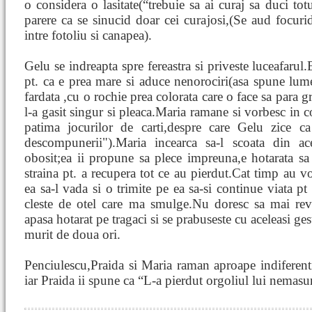
o considera o lasitate(“trebuie sa ai curaj sa duci tot
parere ca se sinucid doar cei curajosi,(Se aud focuri
intre fotoliu si canapea).
Gelu se indreapta spre fereastra si priveste luceafarul.
pt. ca e prea mare si aduce nenorociri(asa spune lume
fardata ,cu o rochie prea colorata care o face sa para g
l-a gasit singur si pleaca.Maria ramane si vorbesc in c
patima jocurilor de carti,despre care Gelu zice c
descompunerii").Maria incearca sa-l scoata din acea
obosit;ea ii propune sa plece impreuna,e hotarata sa 
straina pt. a recupera tot ce au pierdut.Cat timp au vo
ea sa-l vada si o trimite pe ea sa-si continue viata p
cleste de otel care ma smulge.Nu doresc sa mai rev
apasa hotarat pe tragaci si se prabuseste cu aceleasi gest
murit de doua ori.
Penciulescu,Praida si Maria raman aproape indiferenti
iar Praida ii spune ca “L-a pierdut orgoliul lui nemas