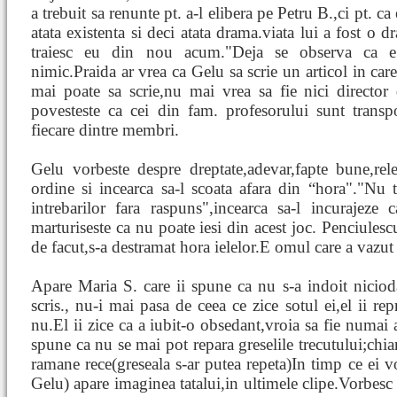
a trebuit sa renunte pt. a-l elibera pe Petru B.,ci pt. ca 
atata existenta si deci atata drama.viata lui a fost o 
traiesc eu din nou acum."Deja se observa ca e 
nimic.Praida ar vrea ca Gelu sa scrie un articol in car
mai poate sa scrie,nu mai vrea sa fie nici director 
povesteste ca cei din fam. profesorului sunt transp
fiecare dintre membri.
Gelu vorbeste despre dreptate,adevar,fapte bune,re
ordine si incearca sa-l scoata afara din “hora"."Nu t
intrebarilor fara raspuns",incearca sa-l incurajez
marturiseste ca nu poate iesi din acest joc. Penciules
de facut,s-a destramat hora ielelor.E omul care a vazut 
Apare Maria S. care ii spune ca nu s-a indoit nicioda
scris., nu-i mai pasa de ceea ce zice sotul ei,el ii rep
nu.El ii zice ca a iubit-o obsedant,vroia sa fie numai a
spune ca nu se mai pot repara greselile trecutului;chiar
ramane rece(greseala s-ar putea repeta)In timp ce ei vo
Gelu) apare imaginea tatalui,in ultimele clipe.Vorbesc