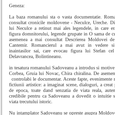
Geneza:
La baza romanului sta o vasta documentatie. Roma
consultat cronicile moldovene - Neculce, Ureche. Di
lui Neculce a retinut mai ales legendele, in care e
figura domnitorului, legende grupate in O sama de c
asemenea a mai consultat Descrierea Moldovei de
Cantemir. Romancierul a mai avut in vedere si 
inaintasilor sai, care evocau figura lui Stefan c
Delavrancea, Bolintineanu.
in tesatura romanului Sadoveanu a introdus si motive
Corbea, Gruia lui Novac, Chira chiralina. De asemene
controlabi
le documentar. Aceste fapte, evenimente rea
fictiunii artistice: a imaginat scene, dialoguri, a creat
de epoca, toate dand senzatia de viata reala, auten
credibile pentru ca Sadoveanu a dovedit o intuitie si
viata trecutului istoric.
Nu intamplator Sadoveanu se opreste asupra Moldovei