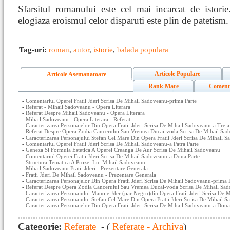
Sfarsitul romanului este cel mai incarcat de istori
elogiaza eroismul celor disparuti este plin de patetism.
Tag-uri:
roman
,
autor
,
istorie
,
balada populara
Articole Populare
Articole Asemanatoare
Rank Mare
Coment
-
Comentariul Operei Fratii Jderi Scrisa De Mihail Sadoveanu-prima Parte
-
Referat - Mihail Sadoveanu - Opera Literara
-
Referat Despre Mihail Sadoveanu - Opera Literara
-
Mihail Sadoveanu - Opera Literara - Referat
-
Caracterizarea Personajelor Din Opera Fratii Jderi Scrisa De Mihail Sadoveanu-a Treia
-
Referat Despre Opera Zodia Cancerului Sau Vremea Ducai-voda Scrisa De Mihail Sad
-
Caracterizarea Personajului Stefan Cel Mare Din Opera Fratii Jderi Scrisa De Mihail 
-
Comentariul Operei Fratii Jderi Scrisa De Mihail Sadoveanu-a Patra Parte
-
Geneza Si Formula Estetica A Operei Creanga De Aur Scrisa De Mihail Sadoveanu
-
Comentariul Operei Fratii Jderi Scrisa De Mihail Sadoveanu-a Doua Parte
-
Structura Tematica A Prozei Lui Mihail Sadoveanu
-
Mihail Sadoveanu Fratii Jderi - Prezentare Generala
-
Fratii Jderi De Mihail Sadoveanu - Prezentare Generala
-
Caracterizarea Personajelor Din Opera Fratii Jderi Scrisa De Mihail Sadoveanu-prima 
-
Referat Despre Opera Zodia Cancerului Sau Vremea Ducai-voda Scrisa De Mihail Sad
-
Caracterizarea Personajului Manole Jder (par Negru)din Opera Fratii Jderi Scrisa De
-
Caracterizarea Personajului Stefan Cel Mare Din Opera Fratii Jderi Scrisa De Mihail 
-
Caracterizarea Personajelor Din Opera Fratii Jderi Scrisa De Mihail Sadoveanu-a Doua
Categorie:
Referate
- (
Referate - Archiva
)