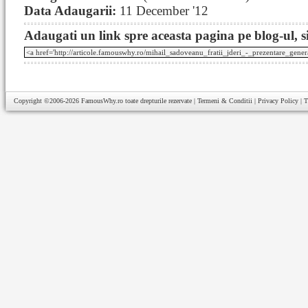
Data Adaugarii:
11 December '12
Adaugati un link spre aceasta pagina pe blog-ul, si
Copyright ©2006-2026
FamousWhy.ro
toate drepturile rezervate |
Termeni & Conditii
|
Privacy Policy
|
T