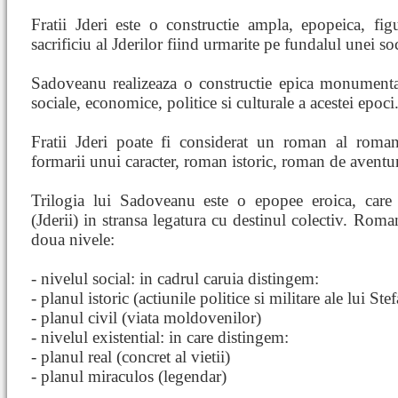
Fratii Jderi este o constructie ampla, epopeica, fig
sacrificiu al Jderilor fiind urmarite pe fundalul unei s
Sadoveanu realizeaza o constructie epica monumental
sociale, economice, politice si culturale a acestei epoci
Fratii Jderi poate fi considerat un roman al roman
formarii unui caracter, roman istoric, roman de aventu
Trilogia lui Sadoveanu este o epopee eroica, care 
(Jderii) in stransa legatura cu destinul colectiv. Rom
doua nivele:
- nivelul social: in cadrul caruia distingem:
- planul istoric (actiunile politice si militare ale lui St
- planul civil (viata moldovenilor)
- nivelul existential: in care distingem:
- planul real (concret al vietii)
- planul miraculos (legendar)