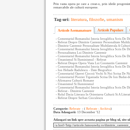
Prin vasta opera pe care a creat-o, prin ideile progresist
remarcabile ale culturii europene.
Tag-uri:
literatura
,
filozofie
,
umanism
Articole Populare
Articole Asemanatoare
-
Comentariul Romanului Istoria Ieroglifica Scris De Di
-
Referat Despre Dimitrie Cantemir Personalitate Multila
-
Dimitrie Cantemir Personalitate Multilaterala A Cultur
-
Comentariul Romanului Istoria Ieroglifica Scris De D
-
Personalitatea Lui Dimitrie Cantemir
-
Comentariul Romanului Istoria Ieroglifica Scris De Di
-
Umanismul Si Iluminismul - Referat
-
Referat Despre Opera Viata Lui Constantin Cantemir
-
Comentariul Romanului Istoria Ieroglifica Scris De Di
-
Ion Heliade Radulescu - Date Biografice
-
Comentariul Operei Ciocoii Vechi Si Noi Scrisa De Ni
-
Comentariul Poeziei Tiganiada Scrisa De Ion Budai-d
-
Afirmarea Culturii Romane
-
Umanismul Si Iluminismul
-
Comentariul Romanului Istoria Ieroglifica Scris De Di
-
Referat - Dimitrie Cantemir
-
Rolul Dacia Literara In Orientarea Culturii Si A Liter
-
Referat Despre Serban Cioculescu
Categorie:
Referate
- (
Referate - Archiva
)
Data Adaugarii:
13 December '12
Adaugati un link spre aceasta pagina pe blog-ul, site-u