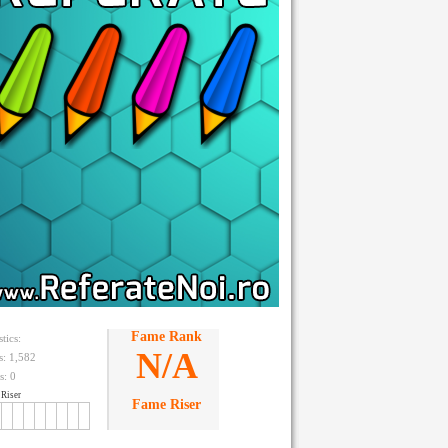
Fame Rank
stics:
N/A
ts: 1,582
s:
0
Riser
Fame Riser