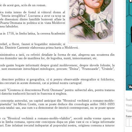
ic de acest gen, scris de un roman.
orica traita intens de fostul si viitorul domn al
"Istoria ieroglifica". Lucrarea a avut ca scop sa
e disensiuni dintre familiile boieresti aflate la
e Poarta Otomana in politica si in viata Moldovei
umea fabulelor.
a in 1716, in limba latina, la cererea Academiei
lief, a florei, faunei si bogatiilor minerale; si
pului. Dimitrie Cantemir elaboreaza prima harta a Moldovei.
inistrativa a tarii, cu referiri detaliate la forma de stat, alegerea sau scoaterea din
area domnilor sau de mazilirea lor, de logodna, nunti, inmormantari, etc.
 unde gasim bogate informatii despre graiul moldovenesc, despre slovele folosite, la
aici sunt enumerate intruchipari mitologice, precum: "Doina", "Frumoasele", "Ursitele",
scriere politica si geografica, ci si pentru observatiile etnografice si folclorice,
ns cercetari in aceste domenii, cat si primul nostru cartograf.
arii "Cresterea si descresterea Portii Otomane" pentru subiectul ales, pentru tratarea
 datorita traducerii lucrarii in franceza si engleza.
Stati
n conceptia autorului, un capitol anticipat din "Hronicul vechimii a romano-moldo-
opisetului" lui Miron Costin, cum se poate deduce din cronologia anilor 1661-1693
Visi
omnia tatalui sau, asa cum s-a demonstrat de istoricii contemporani, nu se poate spune
Vote
Fame 
eie cu "Hronicul vechimii a romano-moldo-vlahilor", socotit multa vreme opera sa
isa in limba romana, opera este conceputa dupa un plan vast si cu o larga informatie
puri. Este infatisat trecutul indepartat al poporului nostru, originea comuna a tuturor