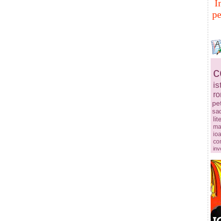
I
pe
c
is
r
pe
sa
lit
ma
ioa
co
inv