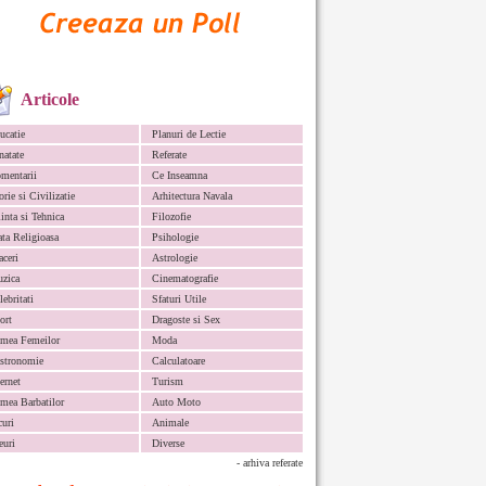
Articole
ucatie
Planuri de Lectie
natate
Referate
mentarii
Ce Inseamna
orie si Civilizatie
Arhitectura Navala
iinta si Tehnica
Filozofie
ata Religioasa
Psihologie
aceri
Astrologie
zica
Cinematografie
lebritati
Sfaturi Utile
ort
Dragoste si Sex
mea Femeilor
Moda
stronomie
Calculatoare
ternet
Turism
mea Barbatilor
Auto Moto
curi
Animale
euri
Diverse
- arhiva referate