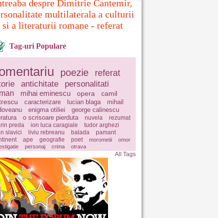
ntreaba despre Dimitrie Cantemir,
rsonalitate multilaterala a culturii
si a literaturii romane - referat
Tag-uri Populare
omentariu
poezie
referat
torie
antichitate
personalitati
oman
mihai eminescu
opera
camil
trescu
caracterizare
lucian blaga
mihail
doveanu
enigma otiliei
george calinescu
eratura
o scrisoare pierduta
nuvela
rezumat
rin preda
ion luca caragiale
tudor arghezi
n slavici
liviu rebreanu
balada
pamant
ntinent
ape
geografie
poet
morometii
omor
estigatie
personaj
crima
otrava
All Tags