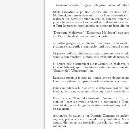
Urmatoarea carte, "Logica", este primul man
ual didact
Ideile filozofice si politice, extrase din realitatea ist
Moldovei, sunt prezentate sub forma literar-alegorica in 
realizeze un pamflet politic in care sa demaste puternicel
putere in cele doua tari romanesti si rolul nefast jucat d
si Tarii Romanesti; toate acestea cu personaje luate din l
"Descriptio Moldaviae" ("Descrierea Moldovei") este scris
din Berlin. In alcatuirea sa intra trei parti:
a) partea geografica, continand descrierea formelor de re
prezentarea targurile si capitalelor tarii de-a lungul tim
b) partea politica, infatiseaza organizarea politica si adm
scaun a domnitorilor, la obiceiurile prilejuite de inscaun
c) despre cele bisericesti si ale invataturii in Moldova,
inceput latinesti, apoi inlocuite cu cele slavonesti; tot 
"Sanzienele", "Zburatorul", etc.
Lucrarea prezinta interes nu numai pentru documentata de
Dimitrie Cantemir fiin primul carturar roman ce a intrepri
Faima mondiala a lui Cantemir se datoreaza realizarii lucr
inedita, pentru noutatea unor date cuprinse in carte; dar si
Daca lucrarea "Viata lui Constantin Cantemir" a fost, i
vlahilor", cum s-a crezut o vreme, o continuare a "Let
descrisi aici, sau o biografie de sine statatoare despre d
cu exactitate.
Activitatea de savant a lui Dimitrie Cantemir se inch
capitala, prima istorie a romanilor de pretutindeni. Scr
extrasa din lucrari ale istoricilor din cele mai vechi tim
romanilor.