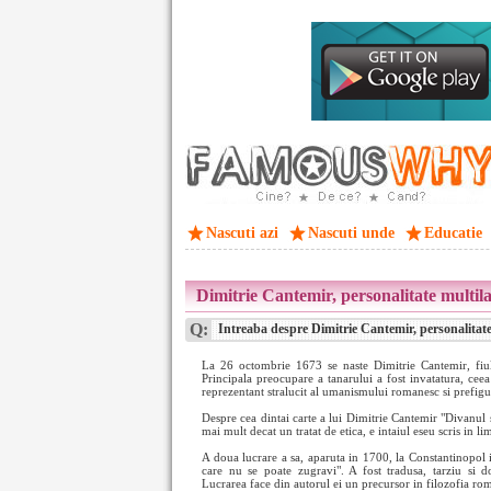
Nascuti azi
Nascuti unde
Educatie
Dimitrie Cantemir, personalitate multilat
Q:
Intreaba despre Dimitrie Cantemir, personalitate mu
La 26 octombrie 1673 se naste Dimitrie Cantemir, fiu
Principala preocupare a tanarului a fost invatatura, ceea
reprezentant stralucit al umanismului romanesc si prefigu
Despre cea dintai carte a lui Dimitrie Cantemir "Divanul 
mai mult decat un tratat de etica, e intaiul eseu scris in 
A doua lucrare a sa, aparuta in 1700, la Constantinopol in 
care nu se poate zugravi". A fost tradusa, tarziu si do
Lucrarea face din autorul ei un precursor in filozofia ro