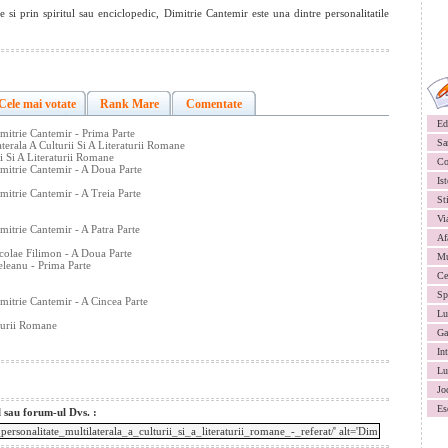
e si prin spiritul sau enciclopedic, Dimitrie Cantemir este una dintre personalitatile
Cele mai votate
Rank Mare
Comentate
Ed
mitrie Cantemir - Prima Parte
Sa
terala A Culturii Si A Literaturii Romane
ii Si A Literaturii Romane
Co
imitrie Cantemir - A Doua Parte
Ist
mitrie Cantemir - A Treia Parte
St
Vi
mitrie Cantemir - A Patra Parte
Af
colae Filimon - A Doua Parte
Mu
eleanu - Prima Parte
Ce
Sp
mitrie Cantemir - A Cincea Parte
Lu
aturii Romane
Ga
In
Lu
Jo
Es
l sau forum-ul Dvs. :