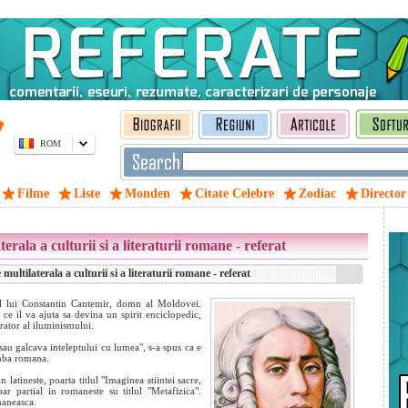
ROM
Filme
Liste
Monden
Citate Celebre
Zodiac
Director
erala a culturii si a literaturii romane - referat
ltilaterala a culturii si a literaturii romane - referat
l lui Constantin Cantemir, domn al Moldovei.
 ce il va ajuta sa devina un spirit enciclopedic,
rator al iluminismului.
sau galcava inteleptului cu lumea", s-a spus ca e
limba romana.
latineste, poarta titlul "Imaginea stiintei sacre,
ar partial in romaneste su titlul "Metafizica".
maneasca.