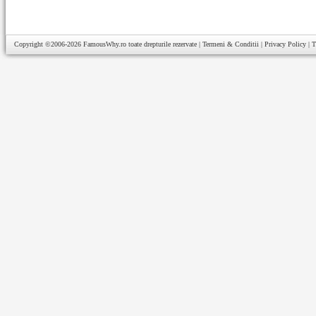
Copyright ©2006-2026
FamousWhy.ro
toate drepturile rezervate |
Termeni & Conditii
|
Privacy Policy
|
T