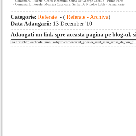
-
Comentariul Poeziei Graiul Neamului Scrisa De George Cosbuc - Prima Parte
-
Comentariul Poeziei Moartea Caprioarei Scrisa De Nicolae Labis - Prima Parte
Categorie:
Referate
- (
Referate - Archiva
)
Data Adaugarii:
13 December '10
Adaugati un link spre aceasta pagina pe blog-ul, si