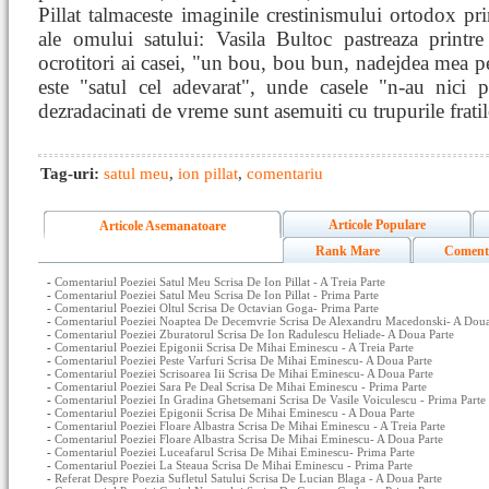
Pillat talmaceste imaginile crestinismului ortodox pr
ale omului satului: Vasila Bultoc pastreaza printre 
ocrotitori ai casei, "un bou, bou bun, nadejdea mea p
este "satul cel adevarat", unde casele "n-au nici po
dezradacinati de vreme sunt asemuiti cu trupurile fratilor
Tag-uri:
satul meu
,
ion pillat
,
comentariu
Articole Populare
Articole Asemanatoare
Rank Mare
Coment
-
Comentariul Poeziei Satul Meu Scrisa De Ion Pillat - A Treia Parte
-
Comentariul Poeziei Satul Meu Scrisa De Ion Pillat - Prima Parte
-
Comentariul Poeziei Oltul Scrisa De Octavian Goga- Prima Parte
-
Comentariul Poeziei Noaptea De Decemvrie Scrisa De Alexandru Macedonski- A Doua
-
Comentariul Poeziei Zburatorul Scrisa De Ion Radulescu Heliade- A Doua Parte
-
Comentariul Poeziei Epigonii Scrisa De Mihai Eminescu - A Treia Parte
-
Comentariul Poeziei Peste Varfuri Scrisa De Mihai Eminescu- A Doua Parte
-
Comentariul Poeziei Scrisoarea Iii Scrisa De Mihai Eminescu- A Doua Parte
-
Comentariul Poeziei Sara Pe Deal Scrisa De Mihai Eminescu - Prima Parte
-
Comentariul Poeziei In Gradina Ghetsemani Scrisa De Vasile Voiculescu - Prima Parte
-
Comentariul Poeziei Epigonii Scrisa De Mihai Eminescu - A Doua Parte
-
Comentariul Poeziei Floare Albastra Scrisa De Mihai Eminescu - A Treia Parte
-
Comentariul Poeziei Floare Albastra Scrisa De Mihai Eminescu- A Doua Parte
-
Comentariul Poeziei Luceafarul Scrisa De Mihai Eminescu- Prima Parte
-
Comentariul Poeziei La Steaua Scrisa De Mihai Eminescu - Prima Parte
-
Referat Despre Poezia Sufletul Satului Scrisa De Lucian Blaga - A Doua Parte