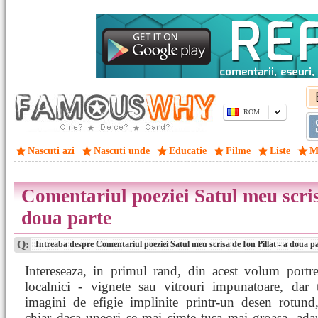
ROM
Nascuti azi
Nascuti unde
Educatie
Filme
Liste
M
Comentariul poeziei Satul meu scrisa
doua parte
Q:
Intreaba despre Comentariul poeziei Satul meu scrisa de Ion Pillat - a doua p
Intereseaza, in primul rand, din acest volum portre
localnici - vignete sau vitrouri impunatoare, dar 
imagini de efigie implinite printr-un desen rotund,
chiar daca uneori se mai simte tusa mai groasa, ada