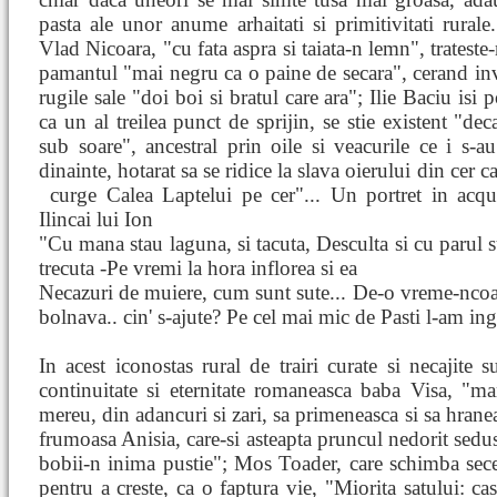
pasta ale unor anume arhaitati si primitivitati rurale
Vlad Nicoara, "cu fata aspra si taiata-n lemn", trateste-
pamantul "mai negru ca o paine de secara", cerand inv
rugile sale "doi boi si bratul care ara"; Ilie Baciu isi 
ca un al treilea punct de sprijin, se stie existent "dec
sub soare", ancestral prin oile si veacurile ce i s-a
dinainte, hotarat sa se ridice la slava oierului din cer 
curge Calea Laptelui pe cer"... Un portret in acqu
Ilincai lui Ion
"Cu mana stau laguna, si tacuta, Desculta si cu parul 
trecuta -Pe vremi la hora inflorea si ea
Necazuri de muiere, cum sunt sute... De-o vreme-nco
bolnava.. cin' s-ajute? Pe cel mai mic de Pasti l-am in
In acest iconostas rural de trairi curate si necajite s
continuitate si eternitate romaneasca baba Visa, "m
mereu, din adancuri si zari, sa primeneasca si sa hranea
frumoasa Anisia, care-si asteapta pruncul nedorit sedus
bobii-n inima pustie"; Mos Toader, care schimba secer
pentru a creste, ca o faptura vie, "Miorita satului: ca