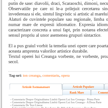
putin de sase: diavolii, draci, Scaraoschi, dimoni, necur
Observatiile pe care ni le-a prilejuit cercetarea s
invedereaza si ele, simtul lingvistic si artistic al marelu
Alaturi de cuvintele populare sau regionale, limba 
numar mare de expresii idiomatice. Expresia idioma
caracterizare concreta a unui fapt, prin notarea efectel
sensul propriu al unor asemenea grupuri sintactice.
El a pus graiul vorbit la temelia unei opere care poart
aceasta amprenta valorilor artistice durabile.
Textul operei lui Creanga vorbeste, ne vorbeste, pro
secol.
Tag-uri:
ion creanga
,
comentariu
,
opera
Articole Populare
Articole Asemanatoare
Rank Mare
Coment
-
Comentariu Despre Originalitatea Limbii Operei Lui Ion Creanga - Prima Parte
-
Comentariu Despre Originalitatea Limbii Operei Lui Ion Creanga - A Doua Parte
-
Comentariu De Text Literar