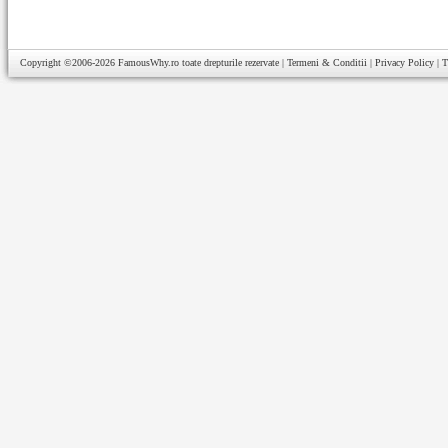
Copyright ©2006-2026
FamousWhy.ro
toate drepturile rezervate |
Termeni & Conditii
|
Privacy Policy
|
T