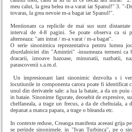
meu calut, la grea belea m-a varat iar Spanul!" 3. "-
tovaras, la grea nevoie m-a bagat iar Spanul!".
Mentionam ca replicile de mai sus sunt distantate 
interval de 4-8 pagini. Se poate observa ca si pr
alterneaza: "am intrat / m-a varat / m-a bagat".
O serie sinonimica reprezentativa pentru lumea joc
zburdalniciei din "Amintiri" -insumeaza termeni ca 
dracarii, iznoave hazoase, minunatii, nazbatii, naz
parascovenii s.a.m.d.
Un impresionant lant sinonimic dezvolta s
i ve
locutiunile in componenta carora poate fi identificat c
unul din derivatele sale: a lua la bataie, a da un puiu 
in bataie. Sinonime figurate, deosebit de expresive, sun
chelfaneala, a trage un frecus, a da de cheltuiala, a d
depanat a manca papara, a trage o bleanda etc.
In contexte reduse, Creanga manifesta aceeasi grija pen
se perinde sinonimele. in "Ivan Turbinca", pe o s