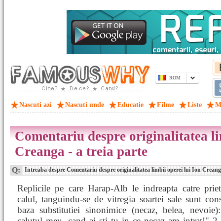
ROM
Nascuti azi
Nascuti unde
Educatie
Filme
Liste
M
Comentariu despre originalitatea li
Creanga - a treia parte
Q:
Intreaba despre Comentariu despre originalitatea limbii operei lui Ion Creanga
Replicile pe care Harap-Alb le indreapta catre prie
calul, tanguindu-se de vitregia soartei sale sunt cons
baza substitutiei sinonimice (necaz, belea, nevoie)
calutul meu, cand ai sti tu in ce necaz am intrat!" 2