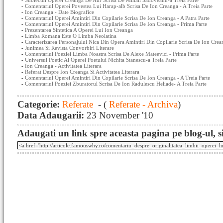
-
Subiectul Operei Creanga De Aur Scrisa De Mihail Sadoveanu-a Treia Parte
-
Comentariul Operei Povestea Lui Harap-alb Scrisa De Ion Creanga - A Treia Parte
-
Ion Creanga - Date Biografice
-
Comentariul Operei Amintiri Din Copilarie Scrisa De Ion Creanga - A Patra Parte
-
Comentariul Operei Amintiri Din Copilarie Scrisa De Ion Creanga - Prima Parte
-
Prezentarea Sintetica A Operei Lui Ion Creanga
-
Limba Romana Este O Limba Neolatina
-
Caracterizarea Personajului Nica Din Opera Amintiri Din Copilarie Scrisa De Ion Crea
-
Junimea Si Revista Convorbiri Literare
-
Comentariul Poeziei Limba Noastra Scrisa De Alexe Mateevici - Prima Parte
-
Universul Poetic Al Operei Poetului Nichita Stanescu-a Treia Parte
-
Ion Creanga - Activitatea Literara
-
Referat Despre Ion Creanga Si Activitatea Literara
-
Comentariul Operei Amintiri Din Copilarie Scrisa De Ion Creanga - A Treia Parte
-
Comentariul Poeziei Zburatorul Scrisa De Ion Radulescu Heliade- A Treia Parte
Categorie:
Referate
- (
Referate - Archiva
)
Data Adaugarii:
23 November '10
Adaugati un link spre aceasta pagina pe blog-ul, si