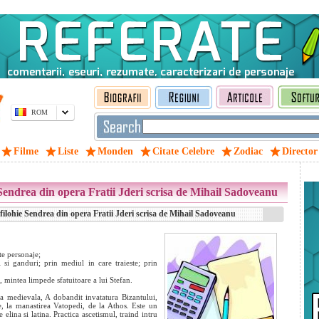
ROM
Filme
Liste
Monden
Citate Celebre
Zodiac
Director
Sendrea din opera Fratii Jderi scrisa de Mihail Sadoveanu
ilohie Sendrea din opera Fratii Jderi scrisa de Mihail Sadoveanu
te personaje;
i si ganduri; prin mediul in care traieste; prin
, mintea limpede sfatuitoare a lui Stefan.
 medievala, A dobandit invatatura Bizantului,
e, la manastirea Vatopedi, de la Athos. Este un
e elina si latina. Practica ascetismul, traind intru