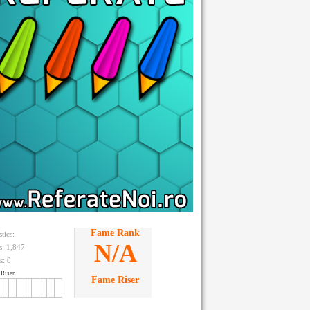
Fame Rank
stics:
N/A
ts: 1,847
s:
0
Riser
Fame Riser