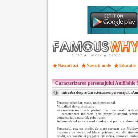
Nascuti azi
Nascuti unde
Educatie
Caracterizarea personajului Amfilohie 
Q:
Intreaba despre Caracterizarea personajului Amf
Personaj secundar, static, unidimensional.
Modalitati de caracterizare:
— caracterizare directa: portretul facut de narator si de al
— caracterizare indirecta: prin propriile actiuni, simtir
comentariul naratorial; prin nume.
Arhimandritul este creierul ideologic si politic al domniei
Personajul este un model de mare carturar din Moldova
impreuna cu Stefan cel Mare, prietenul sau din tineret
erudit, are vocatie si pregatire filosofica, cunoaste limbil