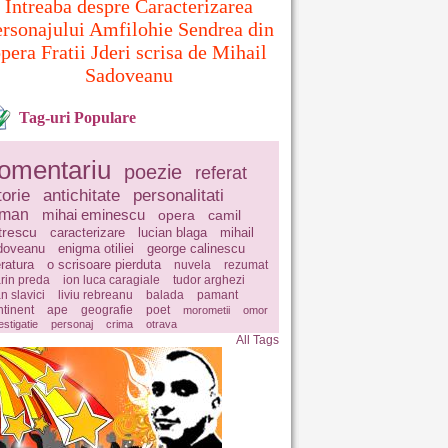
Intreaba despre Caracterizarea
ersonajului Amfilohie Sendrea din
pera Fratii Jderi scrisa de Mihail
Sadoveanu
Tag-uri Populare
omentariu
poezie
referat
torie
antichitate
personalitati
oman
mihai eminescu
opera
camil
trescu
caracterizare
lucian blaga
mihail
doveanu
enigma otiliei
george calinescu
eratura
o scrisoare pierduta
nuvela
rezumat
rin preda
ion luca caragiale
tudor arghezi
n slavici
liviu rebreanu
balada
pamant
ntinent
ape
geografie
poet
morometii
omor
estigatie
personaj
crima
otrava
All Tags