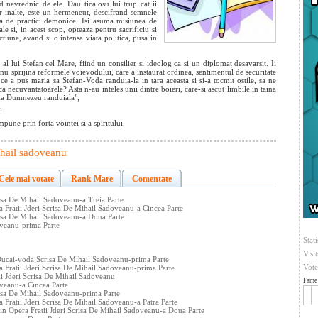
nd nevrednic de ele. Dau ticalosu
lui trup cat ii
or inalte, este un hermeneut, descifrand semnele
aza de practici demonice. Isi asuma misiunea de
ale si, in acest scop, opteaza pentru sacrificiu si
ctiune, avand si o intensa viata politica, pusa in
al lui Stefan cel Mare, fiind un consilier si ideolog ca si un diplomat desavarsit. Ii
 nu sprijina reformele voievodului, care a instaurat ordinea, sentimentul de securitate
 ce a pus maria sa Stefan-Voda randuia-la in tara aceasta si si-a tocmit ostile, sa ne
a necuvantatoarele? Asta n-au inteles unii dintre boieri, care-si ascut limbile in taina
e la Dumnezeu randuiala";
.
ne prin forta vointei si a spiritului.
hail sadoveanu
Cele mai votate
Rank Mare
Comentate
risa De Mihail Sadoveanu-a Treia Parte
 Fratii Jderi Scrisa De Mihail Sadoveanu-a Cincea Parte
crisa De Mihail Sadoveanu-a Doua Parte
oveanu-prima Parte
Stati
Visi
ucai-voda Scrisa De Mihail Sadoveanu-prima Parte
Vote
a Fratii Jderi Scrisa De Mihail Sadoveanu-prima Parte
ii Jderi Scrisa De Mihail Sadoveanu
Fame 
oveanu-a Cincea Parte
risa De Mihail Sadoveanu-prima Parte
 Fratii Jderi Scrisa De Mihail Sadoveanu-a Patra Parte
in Opera Fratii Jderi Scrisa De Mihail Sadoveanu-a Doua Parte