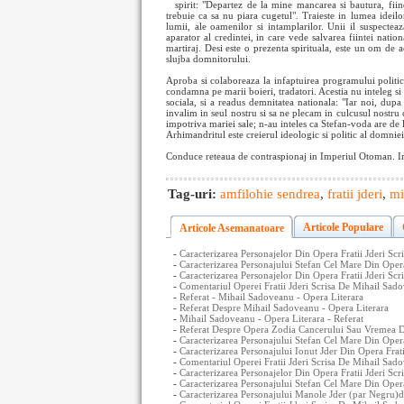
spirit: "Departez de la mine mancarea si bautura, fii
trebuie ca sa nu piara cugetul". Traieste in lumea ideil
lumii, ale oamenilor si intamplarilor. Unii il suspecte
aparator al credintei, in care vede salvarea fiintei nation
martiraj. Desi este o prezenta spirituala, este un om de a
slujba domnitorului.
Aproba si colaboreaza la infaptuirea programului politic 
condamna pe marii boieri, tradatori. Acestia nu inteleg si
sociala, si a readus demnitatea nationala: "Iar noi, dupa
invalim in seul nostru si sa ne plecam in culcusul nostru c
impotriva mariei sale; n-au inteles ca Stefan-voda are d
Arhimandritul este creierul ideologic si politic al domniei
Conduce reteaua de contraspionaj in Imperiul Otoman. Impu
Tag-uri:
amfilohie sendrea
,
fratii jderi
,
mi
Articole Populare
Articole Asemanatoare
-
Caracterizarea Personajelor Din Opera Fratii Jderi Sc
-
Caracterizarea Personajului Stefan Cel Mare Din Opera
-
Caracterizarea Personajelor Din Opera Fratii Jderi S
-
Comentariul Operei Fratii Jderi Scrisa De Mihail Sad
-
Referat - Mihail Sadoveanu - Opera Literara
-
Referat Despre Mihail Sadoveanu - Opera Literara
-
Mihail Sadoveanu - Opera Literara - Referat
-
Referat Despre Opera Zodia Cancerului Sau Vremea D
-
Caracterizarea Personajului Stefan Cel Mare Din Oper
-
Caracterizarea Personajului Ionut Jder Din Opera Frat
-
Comentariul Operei Fratii Jderi Scrisa De Mihail Sad
-
Caracterizarea Personajelor Din Opera Fratii Jderi Sc
-
Caracterizarea Personajului Stefan Cel Mare Din Opera
-
Caracterizarea Personajului Manole Jder (par Negru)d