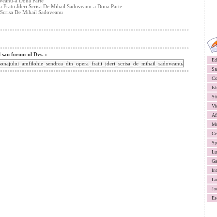
oveanu-a Doua Parte
a Fratii Jderi Scrisa De Mihail Sadoveanu-a Doua Parte
 Scrisa De Mihail Sadoveanu
l sau forum-ul Dvs. :
Ed
Sa
Co
Ist
St
Vi
Af
Mu
Ce
Sp
Lu
Ga
In
Lu
Jo
Es