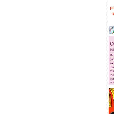
p
o
c
is
r
pe
sa
lit
ma
ioa
co
inv