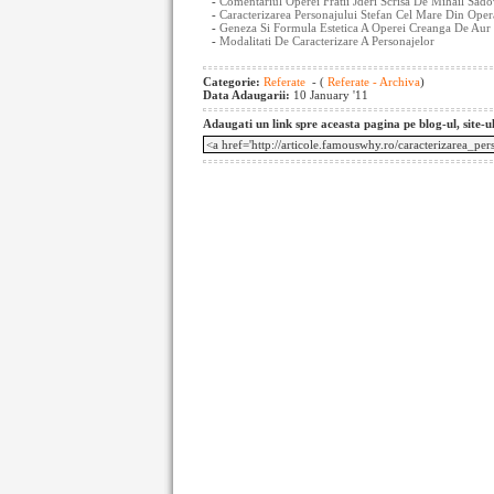
-
Comentariul Operei Fratii Jderi Scrisa De Mihail Sad
-
Caracterizarea Personajului Stefan Cel Mare Din Oper
-
Geneza Si Formula Estetica A Operei Creanga De Aur
-
Modalitati De Caracterizare A Personajelor
Categorie:
Referate
- (
Referate - Archiva
)
Data Adaugarii:
10 January '11
Adaugati un link spre aceasta pagina pe blog-ul, site-u