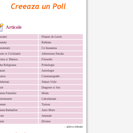
Articole
ucatie
Planuri de Lectie
natate
Referate
mentarii
Ce Inseamna
orie si Civilizatie
Arhitectura Navala
iinta si Tehnica
Filozofie
ata Religioasa
Psihologie
aceri
Astrologie
zica
Cinematografie
lebritati
Sfaturi Utile
ort
Dragoste si Sex
mea Femeilor
Moda
stronomie
Calculatoare
ternet
Turism
mea Barbatilor
Auto Moto
curi
Animale
euri
Diverse
- arhiva referate