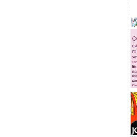
c
is
r
pe
sa
lit
ma
ioa
co
inv