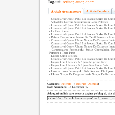
Tag-uri:
scriitor
,
autor
,
opera
Articole Populare
Articole Asemanatoare
-
Comentariul Operei Patul Lui Procust Scrisa De Camil
-
Activitatea Literara A Scriitorului Camil Petrescu
-
Comentariul Operei Patul Lui Procust Scrisa De Camil
-
Comentariul Operei Patul Lui Procust Scrisa De Camil 
-
Ce Este Drama
-
Comentariul Operei Patul Lui Procust Scrisa De Camil 
-
Referat Despre Jocul Ielelor De Camil Petrescu - Prim
-
Comentariul Operei Ultima Noapte De Dragoste Intaia
-
Comentariul Operei Patul Lui Procust Scrisa De Camil 
-
Comentariul Operei Ultima Noapte De Dragoste Intaia
-
Caracterizarea Personajului Stefan Gheorghidiu 
Petrescu-a Treia Parte
-
Despre Camil Petrescu
-
Comentariul Operei Patul Lui Procust Scrisa De Camil
-
Despre Camil Petrescu Si Opera Sa-prima Parte
-
Despre Camil Petrescu Si Opera Sa-a Doua Parte
-
Comentariul Operei Patul Lui Procust Scrisa De Camil
-
Caracterizarea Personajului Gelu Ruscanu Din Opera J
-
Ultima Noapte De Dragoste Intaia Noapte De Razboi 
Categorie:
Referate
- (
Referate - Archiva
)
Data Adaugarii:
13 December '12
Adaugati un link spre aceasta pagina pe blog-ul, site-u