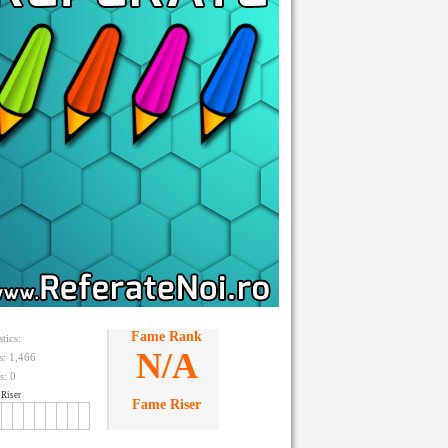
Fame Rank
stics:
N/A
ts: 1,466
s:
0
Riser
Fame Riser