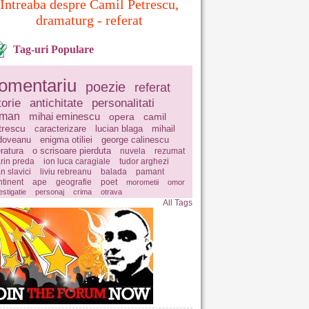
Intreaba despre Camil Petrescu,
dramaturg - referat
Tag-uri Populare
omentariu
poezie
referat
torie
antichitate
personalitati
oman
mihai eminescu
opera
camil
trescu
caracterizare
lucian blaga
mihail
doveanu
enigma otiliei
george calinescu
eratura
o scrisoare pierduta
nuvela
rezumat
rin preda
ion luca caragiale
tudor arghezi
n slavici
liviu rebreanu
balada
pamant
ntinent
ape
geografie
poet
morometii
omor
estigatie
personaj
crima
otrava
All Tags