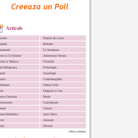
Articole
ucatie
Planuri de Lectie
natate
Referate
mentarii
Ce Inseamna
orie si Civilizatie
Arhitectura Navala
iinta si Tehnica
Filozofie
ata Religioasa
Psihologie
aceri
Astrologie
zica
Cinematografie
lebritati
Sfaturi Utile
ort
Dragoste si Sex
mea Femeilor
Moda
stronomie
Calculatoare
ternet
Turism
mea Barbatilor
Auto Moto
curi
Animale
euri
Diverse
- arhiva referate