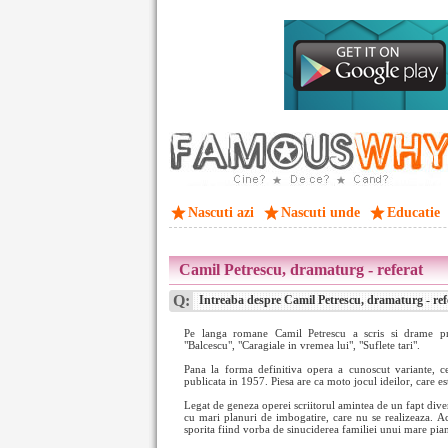
Nascuti azi
Nascuti unde
Educatie
Camil Petrescu, dramaturg - referat
Q:
Intreaba despre Camil Petrescu, dramaturg - ref
Pe langa romane Camil Petrescu a scris si drame pri
"Balcescu", "Caragiale in vremea lui", "Suflete tari".
Pana la forma definitiva opera a cunoscut variante, c
publicata in 1957. Piesa are ca moto jocul ideilor, care est
Legat de geneza operei scriitorul amintea de un fapt diver
cu mari planuri de imbogatire, care nu se realizeaza. Ac
sporita fiind vorba de sinuciderea familiei unui mare pia