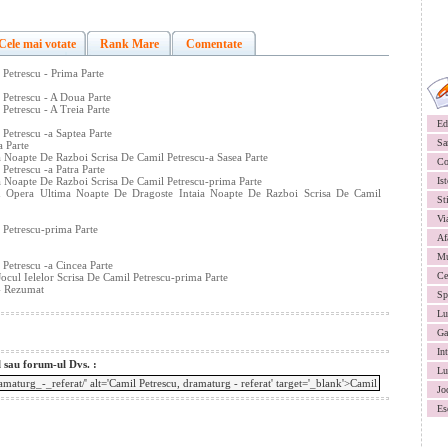
Cele mai votate
Rank Mare
Comentate
 Petrescu - Prima Parte
 Petrescu - A Doua Parte
Petrescu - A Treia Parte
Ed
Petrescu -a Saptea Parte
Sa
a Parte
 Noapte De Razboi Scrisa De Camil Petrescu-a Sasea Parte
Co
Petrescu -a Patra Parte
 Noapte De Razboi Scrisa De Camil Petrescu-prima Parte
Ist
Din Opera Ultima Noapte De Dragoste Intaia Noapte De Razboi Scrisa De Camil
St
Vi
 Petrescu-prima Parte
Af
Mu
 Petrescu -a Cincea Parte
Ce
ocul Ielelor Scrisa De Camil Petrescu-prima Parte
- Rezumat
Sp
Lu
Ga
In
l sau forum-ul Dvs. :
Lu
Jo
Es