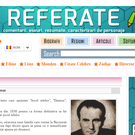
ROM
Filme
Liste
Monden
Citate Celebre
Zodiac
Director
erat
ntre care amintim "Jocul ielelor", "Danton",
ea din 1930 pentru ca forma definitiva sa fie
e jocul ielelor.
s, otravirea unei familii care venise la Bucuresti
est fapt divers apare in piesa cu o semnificatie
nist ajunsa pe drumuri.