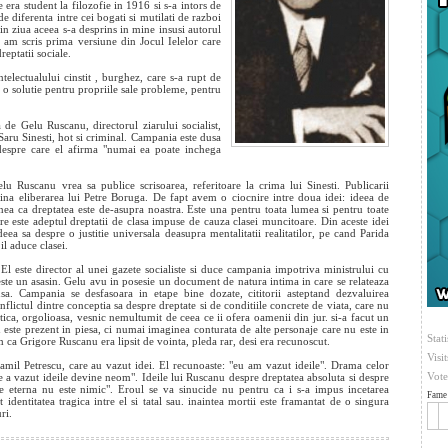
 era student la filozofie in 1916 si s-a intors de
 de diferenta intre cei bogati si mutilati de razboi
in ziua aceea s-a desprins in mine insusi autorul
e am scris prima versiune din Jocul Ielelor care
reptatii sociale.
ntelectualului cinstit , burghez, care s-a rupt de
a o solutie pentru propriile sale probleme, pentru
de Gelu Ruscanu, directorul ziarului socialist,
 Saru Sinesti, hot si criminal. Campania este dusa
 despre care el afirma "numai ea poate inchega
u Ruscanu vrea sa publice scrisoarea, referitoare la crima lui Sinesti. Publicarii
obtina eliberarea lui Petre Boruga. De fapt avem o ciocnire intre doua idei: ideea de
nea ca dreptatea este de-asupra noastra. Este una pentru toata lumea si pentru toate
re este adeptul dreptatii de clasa impuse de cauza clasei muncitoare. Din aceste idei
 sa despre o justitie universala deasupra mentalitatii realitatilor, pe cand Parida
il aduce clasei.
El este director al unei gazete socialiste si duce campania impotriva ministrului cu
este un asasin. Gelu avu in posesie un document de natura intima in care se relateaza
a. Campania se desfasoara in etape bine dozate, cititorii asteptand dezvaluirea
lictul dintre conceptia sa despre dreptate si de conditiile concrete de viata, care nu
tica, orgolioasa, vesnic nemultumit de ceea ce ii ofera oamenii din jur. si-a facut un
 este prezent in piesa, ci numai imaginea conturata de alte personaje care nu este in
Stati
m ca Grigore Ruscanu era lipsit de vointa, pleda rar, desi era recunoscut.
Visi
Camil Petrescu, care au vazut idei. El recunoaste: "eu am vazut ideile". Drama celor
Vote
ne a vazut ideile devine neom". Ideile lui Ruscanu despre dreptatea absoluta si despre
ste eterna nu este nimic". Eroul se va sinucide nu pentru ca i s-a impus incetarea
Fame 
identitatea tragica intre el si tatal sau. inaintea mortii este framantat de o singura
ri.