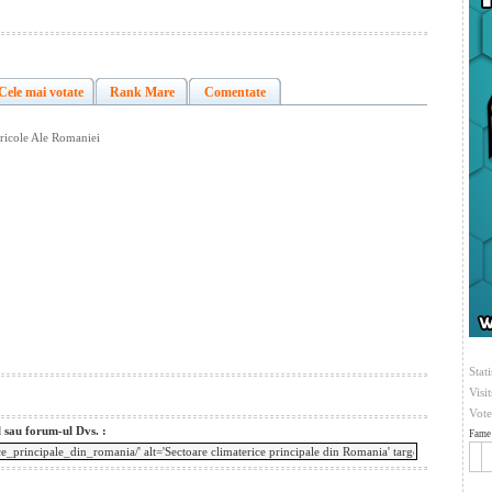
Cele mai votate
Rank Mare
Comentate
ricole Ale Romaniei
Stati
Visi
Vote
l sau forum-ul Dvs. :
Fame 