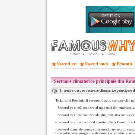
Nascuti azi
Nascuti unde
Educatie
Sectoare climaterice principale din Ro
Q:
Intreaba despre Sectoare climaterice principale
Teritoriului României îi corespund patru sectoare climater
- Sectorul cu climă continental-moderată din jumătatea sud
- Sectorul cu climă continentală, din jumătatea sud-esti
- Sectorul cu climă de litoral maritim (Delta Dunării şi 
- Sectorul climei de munte corespunzătoare arcului carpat
Concentricitatea orografică determină o simetrie a reli