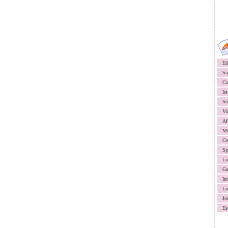
Ed
Sa
Co
Ist
St
Vi
Af
Mu
Ce
Sp
Lu
Ga
In
Lu
Jo
Es