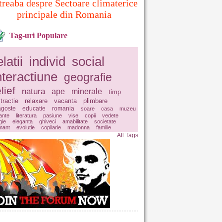
treaba despre Sectoare climaterice
principale din Romania
Tag-uri Populare
elatii
individ
social
nteractiune
geografie
lief
natura
ape
minerale
timp
tractie
relaxare
vacanta
plimbare
agoste
educatie
romania
soare
casa
muzeu
ante
literatura
pasiune
vise
copii
vedete
gie
eleganta
ghiveci
amabilitate
societate
mant
evolutie
copilarie
madonna
familie
All Tags