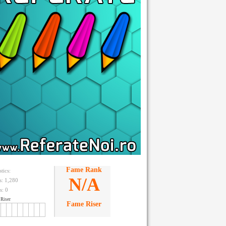
Fame Rank
stics:
N/A
ts: 1,280
s:
0
Riser
Fame Riser