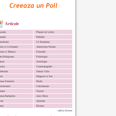
Articole
ucatie
Planuri de Lectie
natate
Referate
mentarii
Ce Inseamna
orie si Civilizatie
Arhitectura Navala
iinta si Tehnica
Filozofie
ata Religioasa
Psihologie
aceri
Astrologie
zica
Cinematografie
lebritati
Sfaturi Utile
ort
Dragoste si Sex
mea Femeilor
Moda
stronomie
Calculatoare
ternet
Turism
mea Barbatilor
Auto Moto
curi
Animale
euri
Diverse
- arhiva diverse