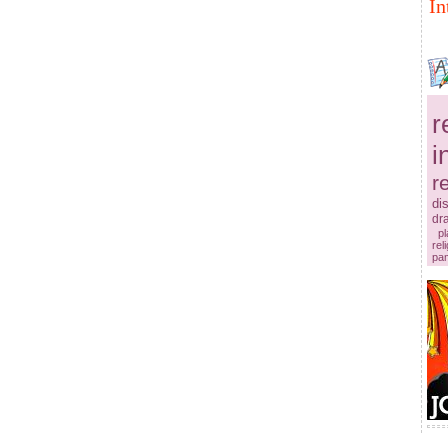
In
r
i
re
dis
dr
pl
reli
pa