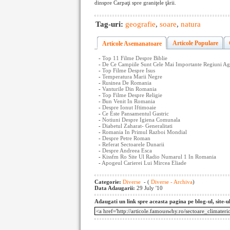
dinspre Carpaţi spre graniţele ţării.
Tag-uri:
geografie
,
soare
,
natura
Articole Populare
Articole Asemanatoare
-
Top 11 Filme Despre Biblie
-
De Ce Campiile Sunt Cele Mai Importante Regiuni Ag
-
Top Filme Despre Isus
-
Temperatura Marii Negre
-
Rusinea De Romania
-
Vanturile Din Romania
-
Top Filme Despre Religie
-
Bun Venit In Romania
-
Despre Ionut Iftimoaie
-
Ce Este Pansamentul Gastric
-
Notiuni Despre Igiena Comunala
-
Diabetul Zaharat- Generalitati
-
Romania In Primul Razboi Mondial
-
Despre Petre Roman
-
Referat Sectoarele Dunarii
-
Despre Andreea Esca
-
Kissfm Ro Site Ul Radio Numarul 1 In Romania
-
Apogeul Carierei Lui Mircea Eliade
Categorie:
Diverse
- (
Diverse - Archiva
)
Data Adaugarii:
29 July '10
Adaugati un link spre aceasta pagina pe blog-ul, site-u