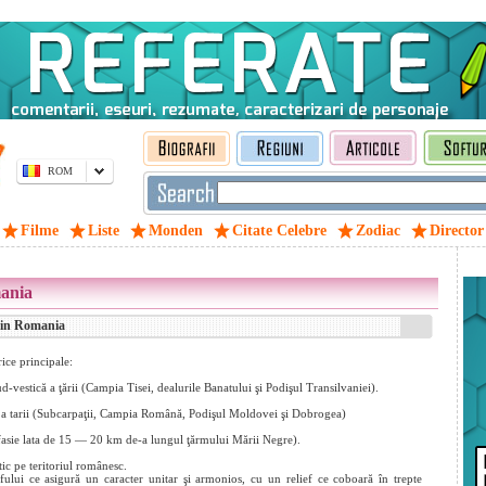
ROM
Filme
Liste
Monden
Citate Celebre
Zodiac
Director
mania
 din Romania
ice principale:
-vestică a ţării (Campia Tisei, dealurile Banatului şi Podişul Transilvaniei).
că a tarii (Subcarpaţii, Campia Română, Podişul Moldovei şi Dobrogea)
o fasie lata de 15 — 20 km de-a lungul ţărmului Mării Negre).
ic pe teritoriul românesc.
efului ce asigură un caracter unitar şi armonios, cu un relief ce coboară în trepte