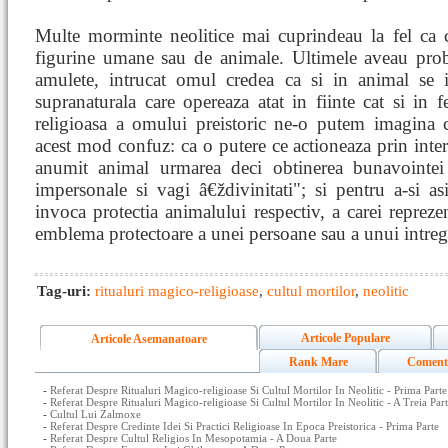
Multe morminte neolitice mai cuprindeau la fel ca ce
figurine umane sau de animale. Ultimele aveau prob
amulete, intrucat omul credea ca si in animal se 
supranaturala care opereaza atat in fiinte cat si in 
religioasa a omului preistoric ne-o putem imagina c
acest mod confuz: ca o putere ce actioneaza prin inte
anumit animal urmarea deci obtinerea bunavointei 
impersonale si vagi â€ždivinitati"; si pentru a-si 
invoca protectia animalului respectiv, a carei repreze
emblema protectoare a unei persoane sau a unui intreg
Tag-uri:
ritualuri magico-religioase
,
cultul mortilor
,
neolitic
Articole Populare
Articole Asemanatoare
Rank Mare
Coment
-
Referat Despre Ritualuri Magico-religioase Si Cultul Mortilor In Neolitic - Prima Parte
-
Referat Despre Ritualuri Magico-religioase Si Cultul Mortilor In Neolitic - A Treia Par
-
Cultul Lui Zalmoxe
-
Referat Despre Credinte Idei Si Practici Religioase In Epoca Preistorica - Prima Parte
-
Referat Despre Cultul Religios In Mesopotamia - A Doua Parte