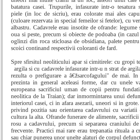
batatura casei. Trupurile, infasurate intr-o tesatura 
piele (in loc de sicriu), erau colorate mai ales cap
(culoare rezervata in special femeilor si fetelor), cu ve
albastru. Cadavrele erau insotite de ofrande: legume s
oua si peste, precum si obiecte de podoaba (in cazul
oglinzi din roca sticloasa de obsidiana, palete pentru
scoici continand respectivii coloranti de fard.
Spre sfirsitul neoliticului apar si cimitirele: cu gropi 
argila si cu cadavrele infasurate intr-u
n strat de argi
rezulta o prefigurare a â€žsarcofagului" de mai. In
prezinta in general aceleasi forme, dar cu unele va
europeana sacrificiul uman de copii pentru fundatia
neolitica de la Traian); dar inmormintarea unui defun
interiorul casei, ci in afara asezarii, uneori si in gro
privind pozitia sau orientarea cadavrului cu variatii
cultura la alta. Ofrande funerare de alimente, sacrifici
rosu a cadavrului, precum si separarea craniului de r
frecvente. Practici mai rare erau trepanatia rituala a c
sau chiar punerea unor unelte alaturi de corpul defunct