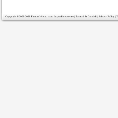
Copyright ©2006-2026
FamousWhy.ro
toate drepturile rezervate |
Termeni & Conditii
|
Privacy Policy
|
T