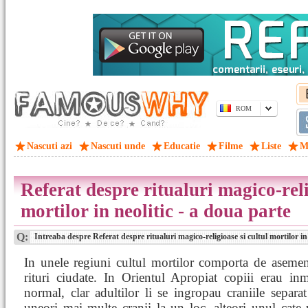
ROM
Nascuti azi
Nascuti unde
Educatie
Filme
Liste
M
Referat despre ritualuri magico-reli
mortilor in neolitic - a doua parte
Q:
Intreaba despre Referat despre ritualuri magico-religioase si cultul mortilor in 
In unele regiuni cultul mortilor comporta de asemen
rituri ciudate. In Orientul Apropiat copiii erau in
normal, clar adultilor li se ingropau craniile separa
uneori mai multe cranii la un loc, alteori unul cate