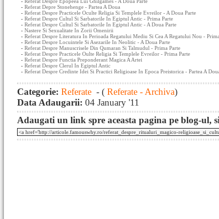
-
Referat Despre Epopeea Lui Ghilgames - A Doua Parte
-
Referat Depre Stonehenge - Partea A Doua
-
Referat Despre Practicele Oculte Religia Si Templele Evreilor - A Doua Parte
-
Referat Despre Cultul Si Sarbatorile In Egiptul Antic - Prima Parte
-
Referat Despre Cultul Si Sarbatorile In Egiptul Antic - A Doua Parte
-
Nastere Si Sexualitate In Zorii Omenirii
-
Referat Despre Literatura In Perioada Regatului Mediu Si Cea A Regatului Nou - Prima
-
Referat Despre Locuintele Si Asezarile In Neolitic - A Doua Parte
-
Referat Despre Manuscrisele Din Qumaran Si Talmudul - Prima Parte
-
Referat Despre Practicele Oulte Religia Si Templele Evreilor - Prima Parte
-
Referat Despre Functia Preponderant Magica A Artei
-
Referat Despre Clerul In Egiptul Antic
-
Referat Despre Credinte Idei Si Practici Religioase In Epoca Preistorica - Partea A Dou
Categorie:
Referate
- (
Referate - Archiva
)
Data Adaugarii:
04 January '11
Adaugati un link spre aceasta pagina pe blog-ul, si