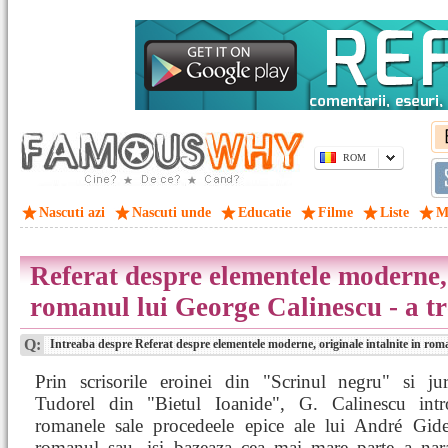
ROM
Nascuti azi
Nascuti unde
Educatie
Filme
Liste
M
Referat despre elementele moderne, 
romanul lui George Calinescu - a tr
Q:
Intreaba despre Referat despre elementele moderne, originale intalnite in roma
Prin scrisorile eroinei din "Scrinul negru" si jur
Tudorel din "Bietul Ioanide", G. Calinescu int
romanele sale procedeele epice ale lui André Gide
romanul sau, isi bazeaza cea mai mare parte a nara