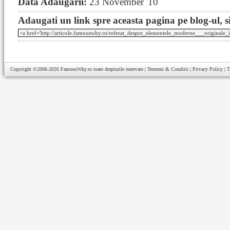
Data Adaugarii:
23 November '10
Adaugati un link spre aceasta pagina pe blog-ul, si
Copyright ©2006-2026
FamousWhy.ro
toate drepturile rezervate |
Termeni & Conditii
|
Privacy Policy
|
T