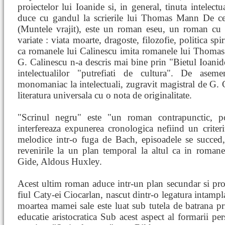
proiectelor lui Ioanide si, in general, tinuta intelect
duce cu gandul la scrierile lui Thomas Mann De c
(Muntele vrajit), este un roman eseu, un roman cu 
variate : viata moarte, dragoste, filozofie, politica sp
ca romanele lui Calinescu imita romanele lui Thom
G. Calinescu n-a descris mai bine prin "Bietul Ioanide"
intelectualilor "putrefiati de cultura". De aseme
monomaniac la intelectuali, zugravit magistral de G. 
literatura universala cu o nota de originalitate.
"Scrinul negru" este "un roman contrapunctic, pol
interfereaza expunerea cronologica nefiind un criteri
melodice intr-o fuga de Bach, episoadele se succed
revenirile la un plan temporal la altul ca in roma
Gide, Aldous Huxley.
Acest ultim roman aduce intr-un plan secundar si prob
fiul Caty-ei Ciocarlan, nascut dintr-o legatura intam
moartea mamei sale este luat sub tutela de batrana pr
educatie aristocratica Sub acest aspect al formarii per