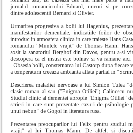
jurnalul romancierului Eduard, uneori si pe core
dintre adolescentii Bernard si Olivier.
Urmarirea progresiva a bolii lui Hagenius, prezentar
manifestarilor dementiale, indicatiile foilor de obs
introduc in atmosfera clinica in care traieste Hans Cast
romanului "Muntele vrajit" de Thomas Hann. Hans
sosit la sanatoriul Berghof din Davos, pentru a-si viz
descopera ca el insusi este bolnav si va ramane aici 
Obsesia bolii, consternarea lui Castorp dupa fiecare
a temperaturii creeaza ambianta aflata partial in "Scrin
Descrierea maladiei nervoase a lui Simion Tulea "d
clasic roman al sau ("Enigma Otiliei") Calinescu nu
Studiul clinic al dementei apropie "Enigma Otiliei" de 
scrieri in care sunt prezentate cazuri de psihologie
unui nebun" de Gogol in literatura rusa.
Prezentarea preocuparilor lui Felix pentru studiul 
vrajit" al lui Thomas Mann. De altfel, si discuti