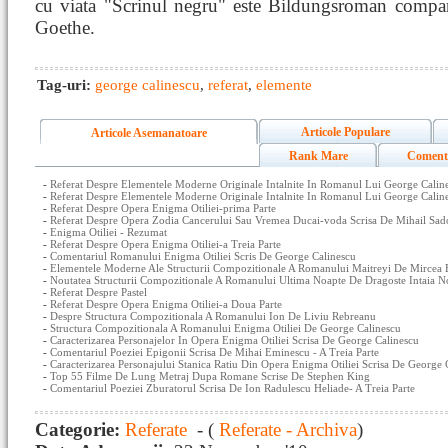
cu viata "Scrinul negru" este Bildungsroman compar
Goethe.
Tag-uri:
george calinescu
,
referat
,
elemente
Articole Populare
Articole Asemanatoare
Rank Mare
Coment
-
Referat Despre Elementele Moderne Originale Intalnite In Romanul Lui George Caline
-
Referat Despre Elementele Moderne Originale Intalnite In Romanul Lui George Caline
-
Referat Despre Opera Enigma Otiliei-prima Parte
-
Referat Despre Opera Zodia Cancerului Sau Vremea Ducai-voda Scrisa De Mihail Sad
-
Enigma Otiliei - Rezumat
-
Referat Despre Opera Enigma Otiliei-a Treia Parte
-
Comentariul Romanului Enigma Otiliei Scris De George Calinescu
-
Elementele Moderne Ale Structurii Compozitionale A Romanului Maitreyi De Mircea 
-
Noutatea Structurii Compozitionale A Romanului Ultima Noapte De Dragoste Intaia N
-
Referat Despre Pastel
-
Referat Despre Opera Enigma Otiliei-a Doua Parte
-
Despre Structura Compozitionala A Romanului Ion De Liviu Rebreanu
-
Structura Compozitionala A Romanului Enigma Otiliei De George Calinescu
-
Caracterizarea Personajelor In Opera Enigma Otiliei Scrisa De George Calinescu
-
Comentariul Poeziei Epigonii Scrisa De Mihai Eminescu - A Treia Parte
-
Caracterizarea Personajului Stanica Ratiu Din Opera Enigma Otiliei Scrisa De George 
-
Top 55 Filme De Lung Metraj Dupa Romane Scrise De Stephen King
-
Comentariul Poeziei Zburatorul Scrisa De Ion Radulescu Heliade- A Treia Parte
Categorie:
Referate
- (
Referate - Archiva
)