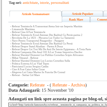
Tag-uri:
antichitate
,
istorie
,
personalitati
Articole Populare
Articole Asemanatoare
Rank Mare
Coment
-
Referat Temistocle A Transormat Atena Intr-un Imperiu Maritim
-
Limanurile Maritime
-
Referat Cine A Fost Temistocle
-
Referat Temistocle Eroul Atenian Din Razbiul Cu Persii-partea 2
-
Revolutia De La 1821 - Plecarea Lui Tudor La Tantareni
-
Nave Pentru Transportul Pasagerilor - Pasagere
-
Referat Temistocle Eroul Atenian Din Razbiul Cu Persii
-
Referat Despre Statul Akadian - Partea A Doua
-
Referat Despre Cei Trei Mii De Anii De Istorie Egipteana - A Treia Parte
-
Referat Campania Din Anul 102 A Lui Traian Impotriva Dacilor
-
Referat Sfarsitul Domniei Lui Publius Cornelius Scipio Africanus
-
Mihai Viteazul - Referat
-
Referat Sfarsitul Domniei Lui Lucius Cornelius Sulla
-
Politica Externa A Lui Vlad Tepes
-
Patricianul Lucius Sergius Catilin
-
Cine A Fost Caius Iulius Cezar
-
Alegerea Lui Caius Marius In Functia De Consul
-
Referat - Stefan Cel Mare
Categorie:
Referate
- (
Referate - Archiva
)
Data Adaugarii:
15 November '10
Adaugati un link spre aceasta pagina pe blog-ul, si