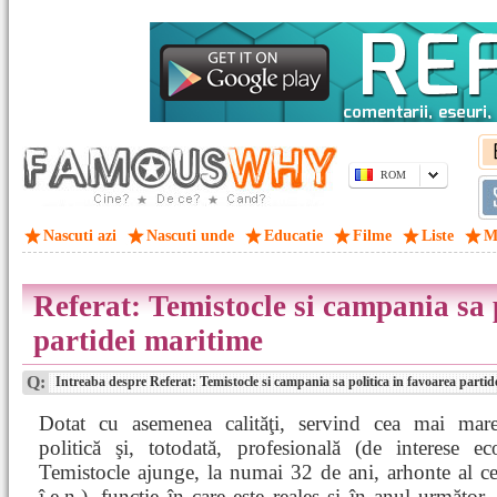
ROM
Nascuti azi
Nascuti unde
Educatie
Filme
Liste
M
Referat: Temistocle si campania sa 
partidei maritime
Q:
Intreaba despre Referat: Temistocle si campania sa politica in favoarea partid
Dotat cu asemenea calităţi, servind cea mai mar
politică şi, totodată, profesională (de interese ec
Temistocle ajunge, la numai 32 de ani, arhonte al ce
î.e.n.), funcţie în care este reales şi în anul următor. 