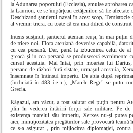
la Adunarea poporului (Ecclesia), smulse aprobarea ca
la Laurion, ce se împărţeau cetăţenilor, să fie afectate 
Deschizand şantierul naval în acest scop, Temistocle
al vremii: triera, cu toate că era mai dificil de constr
Intens susţinut, şantierul atenian reuşi, în mai puţin d
de triere noi. Flota ateniană devenise capabilă, datori
cu cea persană. Dar, pană la izbucnirea celui de al
greacă şi in cea persană se produseseră evenimente ce
cursul acestuia. Mai întai, prin moartea lui Darius, 
persane de război fură sistate, urmaşul acestuia, Xer
însemnate în întinsul imperiu. De abia după reprimare
(încheiată în 483 î.e.n.), „Marele Rege" se putu con
Grecia.
Răgazul, am văzut, a fost salutar cel puţin pentru At
plin în vederea întăririi forţei sale militare. Pe de 
existenţa marelui său imperiu, Xerxes nu-şi putea p
aici, minuţiozitatea pregătirilor sale provocară teamă î
ce s-a asigurat , prin mijlocirea diplomaţiei, contra