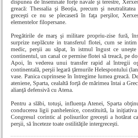
dispunea de însemnate forţe navale şi terestre, Xerxes
greacă: Thessalia şi Beoţia, precum şi neutralitatea 
greceşti ce nu se plecaseră în faţa perşilor, Xerxe
elementelor filopersane.
Pregătirile de marş şi militare propriu-zise fură, î
surprize neplăcute in transferul flotei, cum se intim
medic, perşii au săpat, în istmul îngust ce uneşt
continentul, un canal ce permise flotei să treacă, pe do
Apoi, în vederea unui transfer rapid al întregii o
continentală, perşii legară ţărmurile Helespontului (
vase. Panica cuprinsese în întregime lumea greacă. Deş
ateniene, Sparta, cealaltă forţă de mărimea întai a Grec
alianţă defensivă cu Atena.
Pentru a slăbi, totuşi, influenţa Atenei, Sparta obţi
conducerea ligii panhelenice, constituită, la iniţiativa
Congresul corintic al polisurilor greceşti a hotărat c
perşii, să înceteze toate ostilităţile intergreceşti.