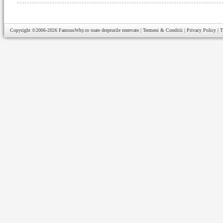
Copyright ©2006-2026
FamousWhy.ro
toate drepturile rezervate |
Termeni & Conditii
|
Privacy Policy
|
T