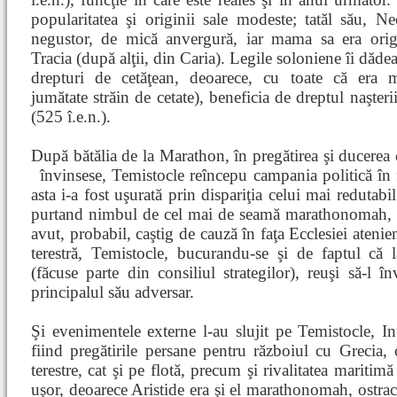
popularitatea şi originii sale modeste; tatăl său, Ne
negustor, de mică anvergură, iar mama sa era orig
Tracia (după alţii, din Caria). Legile soloniene îi dăde
drepturi de cetăţean, deoarece, cu toate că era 
jumătate străin de cetate), beneficia de dreptul naşteri
(525 î.e.n.).
După bătălia de la Marathon, în pregătirea şi ducerea c
învinsese, Temistocle reîncepu campania politică în 
asta i-a fost uşurată prin dispariţia celui mai redutabi
purtand nimbul de cel mai de seamă marathonomah, ero
avut, probabil, caştig de cauză în faţa Ecclesiei atenie
terestră, Temistocle, bucurandu-se şi de faptul că 
(făcuse parte din consiliul strategilor), reuşi să-l 
principalul său adversar.
Şi evenimentele externe l-au slujit pe Temistocle, In
fiind pregătirile persane pentru războiul cu Grecia,
terestre, cat şi pe flotă, precum şi rivalitatea mariti
uşor, deoarece Aristide era şi el marathonomah, ostraci