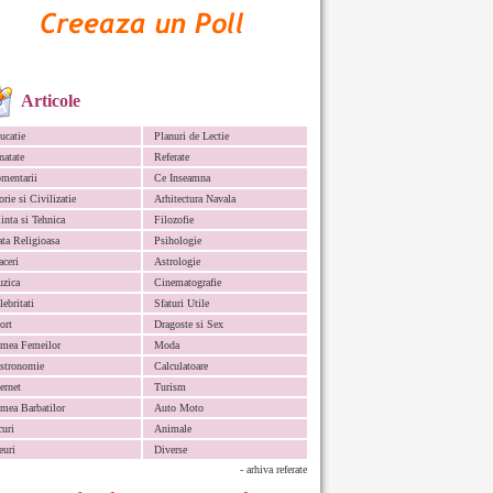
Articole
ucatie
Planuri de Lectie
natate
Referate
mentarii
Ce Inseamna
orie si Civilizatie
Arhitectura Navala
iinta si Tehnica
Filozofie
ata Religioasa
Psihologie
aceri
Astrologie
zica
Cinematografie
lebritati
Sfaturi Utile
ort
Dragoste si Sex
mea Femeilor
Moda
stronomie
Calculatoare
ternet
Turism
mea Barbatilor
Auto Moto
curi
Animale
euri
Diverse
- arhiva referate