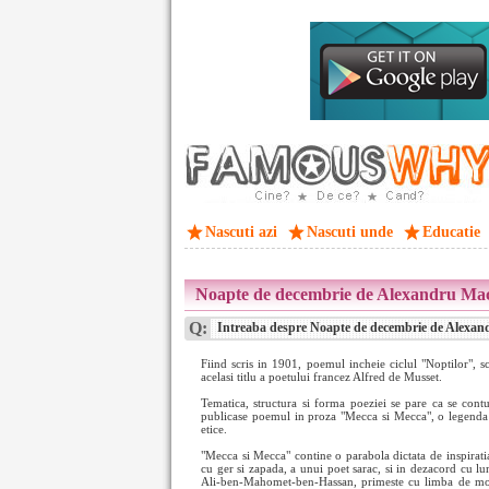
Nascuti azi
Nascuti unde
Educatie
Noapte de decembrie de Alexandru Mac
Q:
Intreaba despre Noapte de decembrie de Alexan
Fiind scris in 1901, poemul incheie ciclul "Noptilor", 
acelasi titlu a poetului francez Alfred de Musset.
Tematica, structura si forma poeziei se pare ca se con
publicase poemul in proza "Mecca si Mecca", o legenda cu
etice.
"Mecca si Mecca" contine o parabola dictata de inspirati
cu ger si zapada, a unui poet sarac, si in dezacord cu lu
Ali-ben-Mahomet-ben-Hassan, primeste cu limba de moar