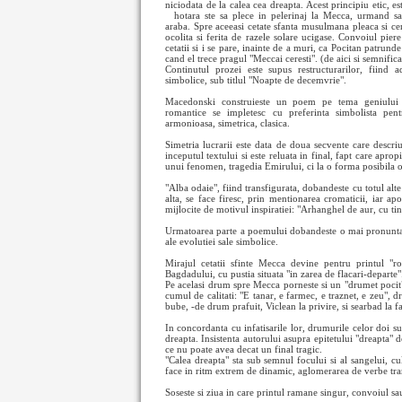
niciodata de la calea cea dreapta. Acest principiu etic, es
hotara
ste sa plece in pelerinaj la Mecca, urmand sa
araba. Spre aceeasi cetate sfanta musulmana pleaca si ce
ocolita si ferita de razele solare ucigase. Convoiul piere
cetatii si i se pare, inainte de a muri, ca Pocitan patrund
cand el trece pragul "Meccai ceresti". (de aici si semnificat
Continutul prozei este supus restructurarilor, fiind ad
simbolice, sub titlul "Noapte de decemvrie".
Macedonski construieste un poem pe tema geniului i
romantice se impletesc cu preferinta simbolista pentr
armonioasa, simetrica, clasica.
Simetria lucrarii este data de doua secvente care descriu 
inceputul textului si este reluata in final, fapt care apr
unui fenomen, tragedia Emirului, ci la o forma posibila or
"Alba odaie", fiind transfigurata, dobandeste cu totul alte p
alta, se face firesc, prin mentionarea cromaticii, iar a
mijlocite de motivul inspiratiei: "Arhanghel de aur, cu ti
Urmatoarea parte a poemului dobandeste o mai pronuntata
ale evolutiei sale simbolice.
Mirajul cetatii sfinte Mecca devine pentru printul "r
Bagdadului, cu pustia situata "in zarea de flacari-departe"
Pe acelasi drum spre Mecca porneste si un "drumet pocit"
cumul de calitati: "E tanar, e farmec, e traznet, e zeu", d
bube, -de drum prafuit, Viclean la privire, si searbad la fa
In concordanta cu infatisarile lor, drumurile celor doi sun
dreapta. Insistenta autorului asupra epitetului "dreapta"
ce nu poate avea decat un final tragic.
"Calea dreapta" sta sub semnul focului si al sangelui, cu
face in ritm extrem de dinamic, aglomerarea de verbe tran
Soseste si ziua in care printul ramane singur, convoiul sa