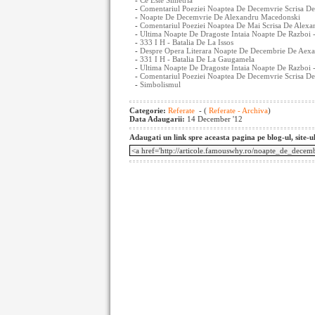
-
Ce Este Simetria
-
Comentariul Poeziei Noaptea De Decemvrie Scrisa De
-
Noapte De Decemvrie De Alexandru Macedonski
-
Comentariul Poeziei Noaptea De Mai Scrisa De Alexa
-
Ultima Noapte De Dragoste Intaia Noapte De Razboi 
-
333 I H - Batalia De La Issos
-
Despre Opera Literara Noapte De Decembrie De Aex
-
331 I H - Batalia De La Gaugamela
-
Ultima Noapte De Dragoste Intaia Noapte De Razboi 
-
Comentariul Poeziei Noaptea De Decemvrie Scrisa De
-
Simbolismul
Categorie:
Referate
- (
Referate - Archiva
)
Data Adaugarii:
14 December '12
Adaugati un link spre aceasta pagina pe blog-ul, site-u