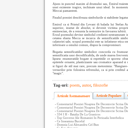
Ajuns in punctul maxim al drumului sau, Emirul traieste 
unei existente tragice, inchinate unui ideal. In moment
Meccai pamantesti.
Finalul poeziei descifreaza simbolurile si stabileste legat
Emirul ca si Printul din Levant di balada lui Stefan A
superior, insetat de absolut, si devenit victima propr
eminescian, de a renunta la nemurire in favoarea iubirii.
Eroul poemului devine simbolul credintei nestramutate in 
cetatea sfanta Mecca se incarca de semnificatiile simb
calatoriei sale; scopul poemului este sa infatiseze etica o
inferioare a omului comun, dispus la compromisuri.
Bogatia semnificatiilor simbolice concorda cu frumusete
semnificatia usor decodificabila, de unde marea frecventa 
lipsesc enumeratiile bogate si repetitiile ce sporesc obs
epitetele ornante, plasticizante sau cromatice aparand si
si figuri de stil mai rare, precum metonimia: "Hangiare
versurilor prin folosirea refrenului, ca si prin creditul
"magic".
Tag-uri:
poem
,
autor
,
filozofie
Articole Populare
Articole Asemanatoare
-
Comentariul Poeziei Noaptea De Decemvrie Scrisa D
-
Comentariul Poeziei Noaptea De Decemvrie Scrisa De
-
Comentariul Poeziei Noaptea De Decemvrie Scrisa De
-
334 I H - Batalia De La Granicos
-
Top Guverne Ale Romaniei In Perioada Interbelica
-
Ce Inseamna Bucefal
-
Domnia Lui Alexandru Cel Bun