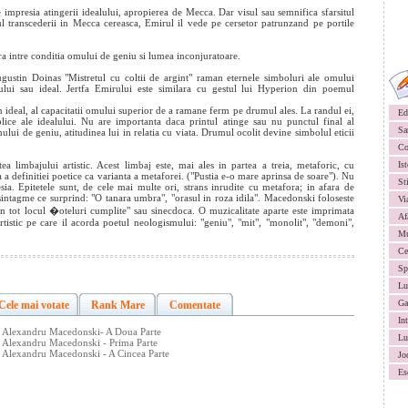
impresia atingerii idealului, apropierea de Mecca. Dar visul sau semnifica sfarsitul
ul transcederii in Mecca cereasca, Emirul il vede pe cersetor patrunzand pe portile
ura intre conditia omului de geniu si lumea inconjuratoare.
ugustin Doinas "Mistretul cu coltii de argint" raman eternele simboluri ale omului
iului sau ideal. Jertfa Emirului este similara cu gestul lui Hyperion din poemul
ideal, al capacitatii omului superior de a ramane ferm pe drumul ales. La randul ei,
Ed
olice ale idealului. Nu are importanta daca printul atinge sau nu punctul final al
Sa
mului de geniu, atitudinea lui in relatia cu viata. Drumul ocolit devine simbolul eticii
Co
a limbajului artistic. Acest limbaj este, mai ales in partea a treia, metaforic, cu
Ist
a definitiei poetice ca varianta a metaforei. ("Pustia e-o mare aprinsa de soare"). Nu
St
esia. Epitetele sunt, de cele mai multe ori, strans inrudite cu metafora; in afara de
 sintagme ce surprind: "O tanara umbra", "orasul in roza idila". Macedonski foloseste
Vi
-n tot locul �oteluri cumplite" sau sinecdoca. O muzicalitate aparte este imprimata
Af
 artistic pe care il acorda poetul neologismului: "geniu", "mit", "monolit", "demoni",
Mu
Ce
Sp
Lu
Ga
Cele mai votate
Rank Mare
Comentate
In
e Alexandru Macedonski- A Doua Parte
Lu
 Alexandru Macedonski - Prima Parte
 Alexandru Macedonski - A Cincea Parte
Jo
Es