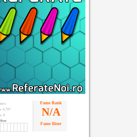
Fame Rank
stics:
N/A
ts: 4,707
s:
0
Riser
Fame Riser