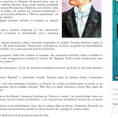
te respectat cu sfintenie de tanarul print, care se
 strabata drumul drept peste imensa pustietate
rsetorul Pocitan-ben-Pehlivan care prefera calea
 in desert, iar printul are viziunea inselatoare a
e prin poarta stralucita a "Meccai pamantesti", pe
ia titlului)
aptat intentiei artistice si nuantat cu sensuri
ntr-o maniera originala, in care elementele
u cromatica si muzicalitate, intr-o structura
spatiul poetului, odaia, universul inspiratiei, al creatiei. Aceasta descriere apare la
opie cele doua momente. Senzatia de ciclicitate nu ne duce cu gandul la repetabilitatea
icand a re-crearii unui alt univers al poeziei.
roportii. Saltul din cotidian in fantastic, din material in spiritual, dintr-o realitate in
poi prin transpunerea poetului in Emirul din Bagdad. Toate aceste transformari sunt
ne ce-aduci?".
 tenta epica. Un sir de momente infatiseaza succesiv pe Emir in diversele ipostaze
ozului Bagdad" o adevarata obsesie. Autorul pune in antiteza fastul, frumusetea
.
, care este prezentat in antiteza cu Emirul. In vreme ce printul apare in poem ca un
rumetul este la cealalta extrema: "Mai slut e ca iadul, zdrentos si pocit, Hoit jalnic de
Stati
ta".
Visi
t si ele diferite. Cersetorul strabate un "drum ce coteste", iar printul alege calea cea
Vote
 devine aici nu numai un laitmotiv, ci un semnal care avertizeaza intrarea pe un drum
Fame 
loarea rosie simbolizand viata, dar si patima dusa la extrem. Inaintarea Emirului se
smite incrancenarea eroului in ideea eroului de a ajunge la cetatea visata.
u fiind devorat de pustia lacoma de vieti.