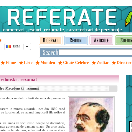
ROM
Filme
Liste
Monden
Citate Celebre
Zodiac
Director
edonski - rezumat
dru Macedonski - rezumat
scrise dupa modelul oferit de suita de poeme cu
turasera in mintea autorului inca din 1890 cand
 iz oriental, cu adanci implicatii filozofice si
a "cu limba de foc" intr-o noapte de decembrie,
mea guvernata de vanitate si aur. Un print arab,
te de la tatal sau, indemnul de a nu se abate