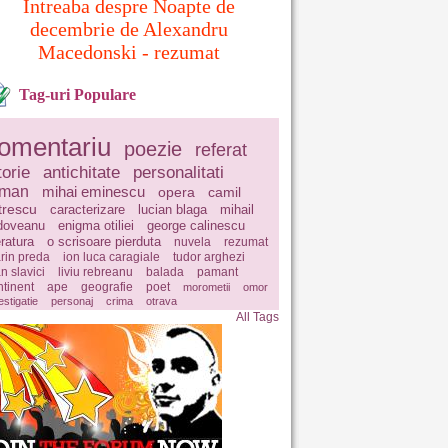
Intreaba despre Noapte de
decembrie de Alexandru
Macedonski - rezumat
Tag-uri Populare
omentariu
poezie
referat
torie
antichitate
personalitati
oman
mihai eminescu
opera
camil
trescu
caracterizare
lucian blaga
mihail
doveanu
enigma otiliei
george calinescu
eratura
o scrisoare pierduta
nuvela
rezumat
rin preda
ion luca caragiale
tudor arghezi
n slavici
liviu rebreanu
balada
pamant
ntinent
ape
geografie
poet
morometii
omor
estigatie
personaj
crima
otrava
All Tags