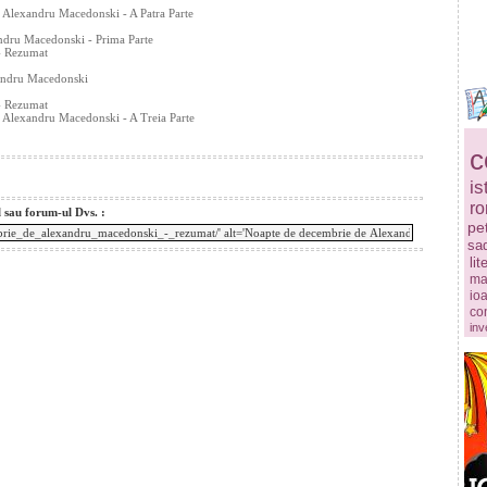
 Alexandru Macedonski - A Patra Parte
ndru Macedonski - Prima Parte
- Rezumat
andru Macedonski
- Rezumat
 Alexandru Macedonski - A Treia Parte
c
is
r
l sau forum-ul Dvs. :
pe
sa
lit
ma
ioa
co
inv