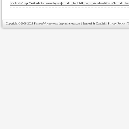
Copyright ©2006-2026
FamousWhy.ro
toate drepturile rezervate |
Termeni & Conditii
|
Privacy Policy
|
T