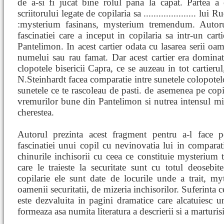
de a-si fi jucat bine rolul pana la capat. Partea a
scriitorului legate de copilaria sa ..................... lu
:mysterium fasinans, mysterium tremendum. Autorul
fascinatiei care a inceput in copilaria sa intr-un ca
Pantelimon. In acest cartier odata cu lasarea serii oa
numelui sau rau famat. Dar acest cartier era dominat
clopotele bisericii Capra, ce se auzeau in tot cartierul
N.Steinhardt facea comparatie intre sunetele colopotelo
sunetele ce te rascoleau de pasti. de asemenea pe copilul
vremurilor bune din Pantelimon si nutrea intensul mir
cherestea.
Autorul prezinta acest fragment pentru a-l face pe
fascinatiei unui copil cu nevinovatia lui in comparatie
chinurile inchisorii cu ceea ce constituie mysterium 
care le traieste la securitate sunt cu totul deosebit
copilarie ele sunt date de locurile unde a trait, 
oamenii securitatii, de mizeria inchisorilor. Suferinta 
este dezvaluita in pagini dramatice care alcatuiesc 
formeaza asa numita literatura a descrierii si a marturisi