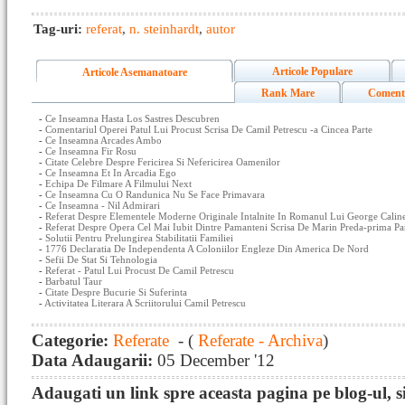
Tag-uri:
referat
,
n. steinhardt
,
autor
Articole Populare
Articole Asemanatoare
Rank Mare
Coment
-
Ce Inseamna Hasta Los Sastres Descubren
-
Comentariul Operei Patul Lui Procust Scrisa De Camil Petrescu -a Cincea Parte
-
Ce Inseamna Arcades Ambo
-
Ce Inseamna Fir Rosu
-
Citate Celebre Despre Fericirea Si Nefericirea Oamenilor
-
Ce Inseamna Et In Arcadia Ego
-
Echipa De Filmare A Filmului Next
-
Ce Inseamna Cu O Randunica Nu Se Face Primavara
-
Ce Inseamna - Nil Admirari
-
Referat Despre Elementele Moderne Originale Intalnite In Romanul Lui George Calines
-
Referat Despre Opera Cel Mai Iubit Dintre Pamanteni Scrisa De Marin Preda-prima Pa
-
Solutii Pentru Prelungirea Stabilitatii Familiei
-
1776 Declaratia De Independenta A Coloniilor Engleze Din America De Nord
-
Sefii De Stat Si Tehnologia
-
Referat - Patul Lui Procust De Camil Petrescu
-
Barbatul Taur
-
Citate Despre Bucurie Si Suferinta
-
Activitatea Literara A Scriitorului Camil Petrescu
Categorie:
Referate
- (
Referate - Archiva
)
Data Adaugarii:
05 December '12
Adaugati un link spre aceasta pagina pe blog-ul, si