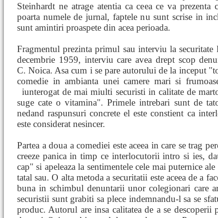
Steinhardt ne atrage atentia ca ceea ce va prezenta 
poarta numele de jurnal, faptele nu sunt scrise in inc
sunt amintiri proaspete din acea perioada.
Fragmentul prezinta primul sau interviu la securitate 
decembrie 1959, interviu care avea drept scop denun
C. Noica. Asa cum i se pare autorului de la inceput "to
comedie in ambianta unei camere mari si frumoase
iunterogat de mai miulti securisti in calitate de ma
suge cate o vitamina". Primele intrebari sunt de tato
nedand raspunsuri concrete el este constient ca interlo
este considerat nesincer.
Partea a doua a comediei este aceea in care se trag per
creeze panica in timp ce interlocutorii intro si ies, da
cap" si apeleaza la sentimentele cele mai puternice ale
tatal sau. O alta metoda a securitatii este aceea de a f
buna in schimbul denuntarii unor colegionari care ar fi
securistii sunt grabiti sa plece indemnandu-l sa se sfatuia
produc. Autorul are insa calitatea de a se descoperii 