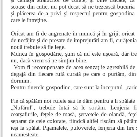
scoase din cutie, nu pot decat să ne trezească bucuria
şi plăcerea de a privi şi respectul pentru gospodina
care le întreţine.
Oricat am fi de angrenate în muncă şi în griji, oricat
de necăjite şi de presate de împrejurări am fi, curăţenia 
nouă trebuie să fie lege.
Munca în gospodărie, ştim că nu este uşoară, dar tre
nu, dacă vrem să ne simţim bine.
Vom fi recompensate de acea senzaţ
ie agreabilă de
degajă din fiecare rufă curată pe care o purtăm, din 
dormim.
Pentru tinerele gospodine, care sunt la începutul „carier
Fie că spălăm noi rufele sau le dăm pentru a li spălate şi
„Nufărul", trebuie întai să le sortăm. Lenjeria
cearşafurile, feţele de masă, şervetele de olandă, fe
separat de cele colorate, fiindcă altfel riscăm să pătă
ieşi la spălat. Pijamalele, puloverele, lenjeria din fire
neamesteate.