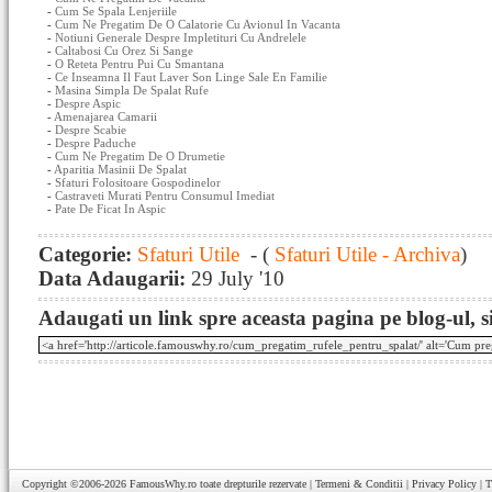
-
Cum Se Spala Lenjeriile
-
Cum Ne Pregatim De O Calatorie Cu Avionul In Vacanta
-
Notiuni Generale Despre Impletituri Cu Andrelele
-
Caltabosi Cu Orez Si Sange
-
O Reteta Pentru Pui Cu Smantana
-
Ce Inseamna Il Faut Laver Son Linge Sale En Familie
-
Masina Simpla De Spalat Rufe
-
Despre Aspic
-
Amenajarea Camarii
-
Despre Scabie
-
Despre Paduche
-
Cum Ne Pregatim De O Drumetie
-
Aparitia Masinii De Spalat
-
Sfaturi Folositoare Gospodinelor
-
Castraveti Murati Pentru Consumul Imediat
-
Pate De Ficat In Aspic
Categorie:
Sfaturi Utile
- (
Sfaturi Utile - Archiva
)
Data Adaugarii:
29 July '10
Adaugati un link spre aceasta pagina pe blog-ul, si
Copyright ©2006-2026
FamousWhy.ro
toate drepturile rezervate |
Termeni & Conditii
|
Privacy Policy
|
T