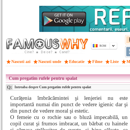
ROM
Nascuti azi
Nascuti unde
Educatie
Filme
Liste
M
Cum pregatim rufele pentru spalat
Q:
Intreaba despre Cum pregatim rufele pentru spalat
Curăţenia îmbrăcămintei şi lenjeriei nu este
importantă numai din punct de vedere igienic dar şi
din punct de vedere moral şi estetic.
O femeie cu o rochie sau o bluză impecabilă, un
copil curat şi frumos imbracat, un bărbat cu hainele
şi cămaşa strălucitor de curate, şi bine călcate, ca