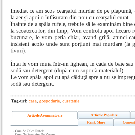
Imediat ce am scos cearşaful murdar de pe plapumă, 
la aer şi apoi o înfăsuram din nou cu cearşaful curat.
Înainte de a spăla rufele, trebuie să le examinăm bin
la scoaterea lor, din timp, Vom controla apoi fiecaro r
buzunare, le vom peria chiar, avand grijă, atunci c
insistent acolo unde sunt porţiuni mai murdare (la gu
tivuri).
Întai le vom muia într-un lighean, in cada de baie sau 
sodă sau detergent (după cum suportă materialul).
Le vom spăla apoi cu apă călduţă spre a nu se impregn
sodă sau detergent.
Tag-uri:
casa
,
gospodarie
,
curatenie
Articole Populare
Articole Asemanatoare
Rank Mare
Coment
-
Cum Se Calca Rufele
-
Cum Ne Pregatim De Vacanta