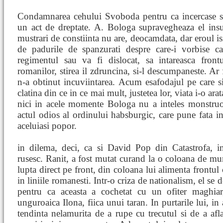
Condamnarea cehului Svoboda pentru ca incercase sa 
un act de dreptate. A. Bologa supravegheaza el insu
mustrari de constiinta nu are, deocamdata, dar eroul i
de padurile de spanzurati despre care-i vorbise c
regimentul sau va fi dislocat, sa intareasca front
romanilor, stirea il zdruncina, si-l descumpaneste. Ar 
n-a obtinut incuviintarea. Acum esafodajul pe care si
clatina din ce in ce mai mult, justetea lor, viata i-o ar
nici in acele momente Bologa nu a inteles monstruozi
actul odios al ordinului habsburgic, care pune fata in
aceluiasi popor.
in dilema, deci, ca si David Pop din Catastrofa, in
rusesc. Ranit, a fost mutat curand la o coloana de mu
lupta direct pe front, din coloana lui alimenta frontul
in liniile romanesti. Intr-o criza de nationalism, el se
pentru ca aceasta a cochetat cu un ofiter maghia
unguroaica Ilona, fiica unui taran. In purtarile lui, in
tendinta nelamurita de a rupe cu trecutul si de a afl