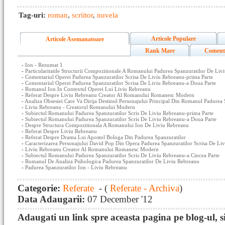
Tag-uri:
roman
,
scriitor
,
nuvela
Articole Populare
Articole Asemanatoare
Rank Mare
Coment
-
Ion - Rezumat 1
-
Particularitatile Structurii Compozitionale A Romanului Padurea Spanzuratilor De Liv
-
Comentariul Operei Padurea Spanzuratilor Scrisa De Liviu Rebreanu-prima Parte
-
Comentariul Operei Padurea Spanzuratilor Scrisa De Liviu Rebreanu-a Doua Parte
-
Romanul Ion In Contextul Operei Lui Liviu Rebreanu
-
Referat Despre Liviu Rebreanu Creator Al Romanului Romanesc Modern
-
Analiza Obsesiei Care Va Dirija Destinul Personajului Principal Din Romanul Padurea
-
Liviu Rebreanu - Creatorul Romanului Modern
-
Subiectul Romanului Padurea Spanzuratilor Scris De Liviu Rebreanu-prima Parte
-
Subiectul Romanului Padurea Spanzuratilor Scris De Liviu Rebreanu-a Doua Parte
-
Despre Structura Compozitionala A Romanului Ion De Liviu Rebreanu
-
Referat Despre Liviu Rebreanu
-
Referat Despre Drama Lui Apostol Bologa Din Padurea Spanzuratilor
-
Caracterizarea Personajului David Pop Din Opera Padurea Spanzuratilor Scrisa De Li
-
Liviu Rebreanu Creator Al Romanului Romanesc Modern
-
Subiectul Romanului Padurea Spanzuratilor Scris De Liviu Rebreanu-a Cincea Parte
-
Romanul De Analiza Psihologica Padurea Spanzuratilor De Liviu Rebreanu
-
Padurea Spanzuratilor Ion - Liviu Rebreanu
Categorie:
Referate
- (
Referate - Archiva
)
Data Adaugarii:
07 December '12
Adaugati un link spre aceasta pagina pe blog-ul, si