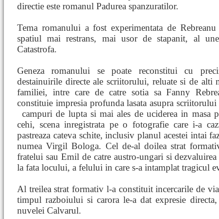
directie este romanul Padurea spanzuratilor.
Tema romanului a fost experimentata de Rebreanu i
spatiul mai restrans, mai usor de stapanit, al une
Catastrofa.
Geneza romanului se poate reconstitui cu prec
destainuirile directe ale scriitorului, reluate si de alt
familiei, intre care de catre sotia sa Fanny Rebr
constituie impresia profunda lasata asupra scriitorului 
campuri de
lupta si mai ales de uciderea in masa p
cehi, scena inregistrata pe o fotografie care i-a c
pastreaza cateva schite, inclusiv planul acestei intai fa
numea Virgil Bologa. Cel de-al doilea strat formativ 
fratelui sau Emil de catre austro-ungari si dezvaluirea
la fata locului, a felului in care s-a intamplat tragicul 
Al treilea strat formativ l-a constituit incercarile de via
timpul razboiului si carora le-a dat expresie directa,
nuvelei Calvarul.