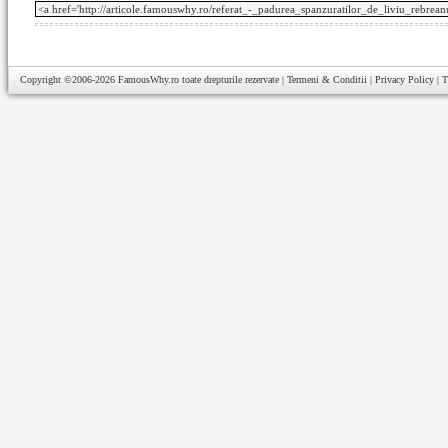
Copyright ©2006-2026
FamousWhy.ro
toate drepturile rezervate |
Termeni & Conditii
|
Privacy Policy
|
T