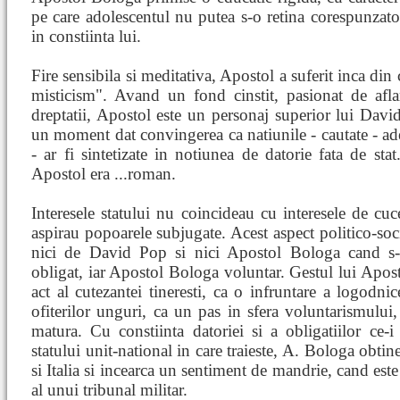
pe care adolescentul nu putea s-o retina corespunzator,
in constiinta lui.
Fire sensibila si meditativa, Apostol a suferit inca din
misticism". Avand un fond cinstit, pasionat de afla
dreptatii, Apostol este un personaj superior lui David 
un moment dat convingerea ca natiunile - cautate - adev
- ar fi sintetizate in notiunea de datorie fata de stat
Apostol era ...roman.
Interesele statului nu coincideau cu interesele de cuc
aspirau popoarele subjugate. Acest aspect politico-soci
nici de David Pop si nici Apostol Bologa cand s-
obligat, iar Apostol Bologa voluntar. Gestul lui Apost
act al cutezantei tineresti, ca o infruntare a logodni
ofiterilor unguri, ca un pas in sfera voluntarismului,
matura. Cu constiinta datoriei si a obligatiilor ce-i 
statului unit-national in care traieste, A. Bologa obtin
si Italia si incearca un sentiment de mandrie, cand est
al unui tribunal militar.