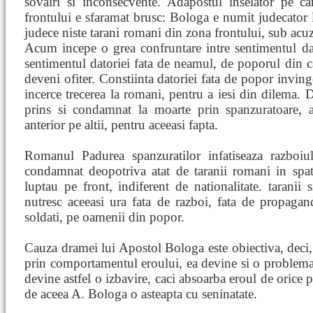
sovairi si inconsecvente. Adapostul inselator pe ca
frontului e sfaramat brusc: Bologa e numit judecator la
judece niste tarani romani din zona frontului, sub acuz
Acum incepe o grea confruntare intre sentimentul dato
sentimentul datoriei fata de neamul, de poporul din ca
deveni ofiter. Constiinta datoriei fata de popor invi
incerce trecerea la romani, pentru a iesi din dilema. D
prins si condamnat la moarte prin spanzuratoare,
anterior pe altii, pentru aceeasi fapta.
Romanul Padurea spanzuratilor infatiseaza razboiu
condamnat deopotriva atat de taranii romani in spate
luptau pe front, indiferent de nationalitate. taranii
nutresc aceeasi ura fata de razboi, fata de propagan
soldati, pe oamenii din popor.
Cauza dramei lui Apostol Bologa este obiectiva, deci, s
prin comportamentul eroului, ea devine si o problema
devine astfel o izbavire, caci absoarba eroul de orice p
de aceea A. Bologa o asteapta cu seninatate.