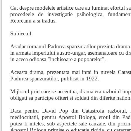
Cat despre modelele artistice care au luminat efortul sa
procedeele de investigatie psihologica, fundamen
Rebreanu a si tradus.
Subiectul:
Asadar romanul Padurea spanzuratilor prezinta drama 
in armata imperiului austro-ungar, asemanatoare cu dra
in aceea odioasa "inchisoare a popoarelor".
Aceasta drama, prezentata mai intai in nuvela Catast
Padurea spanzuratilor, publicat in 1922.
Mijlocul prin care se accentua, drama era razboiul imper
obligati sa participe ofiteri si soldati din diferite nationa
Daca pentru David Pop din Catastrofa razboiul, n
mediocritatii, pentru Apostol Bologa, eroul din Pad
putea fi inteles, sub aspectele sale cauzale, din pricin
Apostol Bologa primise o educatie rigida, cu caracter r