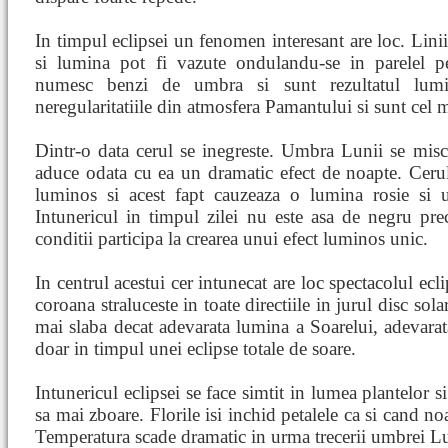
In timpul eclipsei un fenomen interesant are loc. Linii
si lumina pot fi vazute ondulandu-se in parelel p
numesc benzi de umbra si sunt rezultatul lumin
neregularitatiile din atmosfera Pamantului si sunt cel 
Dintr-o data cerul se inegreste. Umbra Lunii se mis
aduce odata cu ea un dramatic efect de noapte. Ceru
luminos si acest fapt cauzeaza o lumina rosie si 
Intunericul in timpul zilei nu este asa de negru pr
conditii participa la crearea unui efect luminos unic.
In centrul acestui cer intunecat are loc spectacolul ecl
coroana straluceste in toate directiile in jurul disc so
mai slaba decat adevarata lumina a Soarelui, adevarata
doar in timpul unei eclipse totale de soare.
Intunericul eclipsei se face simtit in lumea plantelor s
sa mai zboare. Florile isi inchid petalele ca si cand noa
Temperatura scade dramatic in urma trecerii umbrei Lu