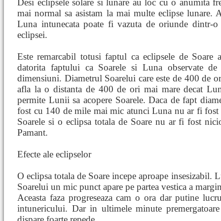
Desi eclipsele solare si lunare au loc cu o anumita fr
mai normal sa asistam la mai multe eclipse lunare. A
Luna intunecata poate fi vazuta de oriunde dintr-
eclipsei.
Este remarcabil totusi faptul ca eclipsele de Soare a
datorita faptului ca Soarele si Luna observate d
dimensiuni. Diametrul Soarelui care este de 400 de or
afla la o distanta de 400 de ori mai mare decat Lu
permite Lunii sa acopere Soarele. Daca de fapt diame
fost cu 140 de mile mai mic atunci Luna nu ar fi fost
Soarele si o eclipsa totala de Soare nu ar fi fost nic
Pamant.
Efecte ale eclipselor
O eclipsa totala de Soare incepe aproape insesizabil. Lu
Soarelui un mic punct apare pe partea vestica a margin
Aceasta faza progreseaza cam o ora dar putine lucru
intunericului. Dar in ultimele minute premergatoare
dispare foarte repede.