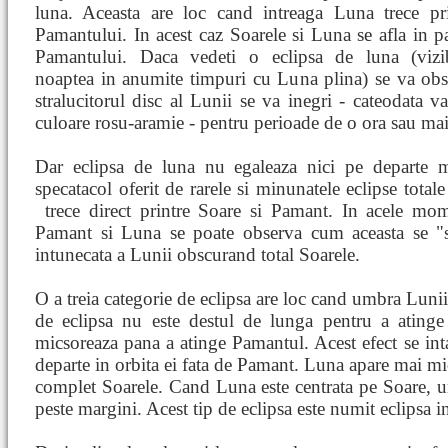
luna. Aceasta are loc cand intreaga Luna trece p
Pamantului. In acest caz Soarele si Luna se afla in p
Pamantului. Daca vedeti o eclipsa de luna (vizi
noaptea in anumite timpuri cu Luna plina) se va ob
stralucitorul disc al Lunii se va inegri - cateodata v
culoare rosu-aramie - pentru perioade de o ora sau ma
Dar eclipsa de luna nu egaleaza nici pe departe m
specatacol oferit de rarele si minunatele eclipse tota
trece direct printre Soare si Pamant. In acele m
Pamant si Luna se poate observa cum aceasta se "s
intunecata a Lunii obscurand total Soarele.
O a treia categorie de eclipsa are loc cand umbra Lunii
de eclipsa nu este destul de lunga pentru a ating
micsoreaza pana a atinge Pamantul. Acest efect se in
departe in orbita ei fata de Pamant. Luna apare mai mic
complet Soarele. Cand Luna este centrata pe Soare, u
peste margini. Acest tip de eclipsa este numit eclipsa in