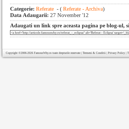
Categorie:
Referate
- (
Referate - Archiva
)
Data Adaugarii:
27 November '12
Adaugati un link spre aceasta pagina pe blog-ul, si
Copyright ©2006-2026
FamousWhy.ro
toate drepturile rezervate |
Termeni & Conditii
|
Privacy Policy
|
T