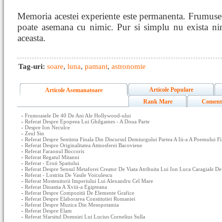
Memoria acestei experiente este permanenta. Frumuse
poate asemana cu nimic. Pur si simplu nu exista nim
aceasta.
Tag-uri:
soare
,
luna
,
pamant
,
astronomie
Articole Populare
Articole Asemanatoare
Rank Mare
Coment
-
Frumoasele De 40 De Ani Ale Hollywood-ului
-
Referat Despre Epopeea Lui Ghilgames - A Doua Parte
-
Despre Ion Neculce
-
Zeul Sin
-
Referat Despre Sentinta Finala Din Discursul Demiurgului Partea A Iii-a A Poemului 
-
Referat Despre Originalitatea Atmosferei Bacoviene
-
Referat Faraonul Boccoris
-
Referat Regatul Mitanni
-
Referat - Eroii Spatiului
-
Referat Despre Sensul Metaforei Creator De Viata Atribuita Lui Ion Luca Caragiale De
-
Referat - Lostrita De Vasile Voiculescu
-
Referat Mostenitorii Imperiului Lui Alexandru Cel Mare
-
Referat Dinastia A Xviii-a Egipteana
-
Referat Despre Compozitii De Elemente Grafice
-
Referat Despre Elaborarea Constitutiei Romaniei
-
Referat Despre Muzica Din Mesopotamia
-
Referat Despre Elam
-
Referat Sfarsitul Domniei Lui Lucius Cornelius Sulla