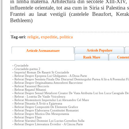
in limba materna. Arhitectura din secolele XIII-XIV, m
influentele orientale, tot asa cum in Siria si Palestina
Frantei au lasat vestigii (castelele Beaufort, Kera
Bethleem)
Tag-uri:
religie
,
expeditie
,
politica
Articole Populare
Articole Asemanatoare
Rank Mare
Coment
-
Cruciadele
-
Cruciadele-partea 2
-
Imperiul Roman De Rasarit Si Cruciadele
-
Referat Despre Epopeea Lui Ghilgames - A Doua Parte
-
Referat Despre Sentinta Finala Din Discursul Demiurgului Partea A Iii-a A Poemului 
-
Referat Despre Originalitatea Atmosferei Bacoviene
-
Referat Faraonul Boccoris
-
Referat Regatul Mitanni
-
Referat Despre Sensul Metaforei Creator De Viata Atribuita Lui Ion Luca Caragiale De
-
Referat - Lostrita De Vasile Voiculescu
-
Referat Mostenitorii Imperiului Lui Alexandru Cel Mare
-
Referat Dinastia A Xviii-a Egipteana
-
Referat Despre Compozitii De Elemente Grafice
-
Referat Despre Elaborarea Constitutiei Romaniei
-
Referat Despre Muzica Din Mesopotamia
-
Referat Despre Elam
-
Referat Sfarsitul Domniei Lui Lucius Cornelius Sulla
-
Referat Despre Litereatura Evreilor - A Cincea Parte