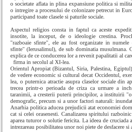
o societate aflata in plina expansiune politica si milita
o intregire a procesului de colonizare petrecut in Euro
participand toate clasele si paturile sociale.
Aspectul religios consta in faptul ca aceste expedit
insotite, la inceput, de o ideologie crestina. Proc
"razboaie sfinte", ele au fost organizate in numele e
sfinte" (Ierusalimul), de sub dominatia musulmana. Ca
explica de ce conducerea lor a revenit papalitatii al care
firma in secolul al XI-lea.
Orientul Apropiat (Bizantul, Siria, Palestina, Egiptul
de vedere economic si cultural decat Occidentul, exerci
lea, o puternica atractie asupra claselor sociale din a
trecea printr-o perioada de criza ca urmare a inche
taranimii, a cresterii puterii principilor, a instituirii 
demografic, precum si a unor factori naturali: inundat
Anarhia politica aducea prejudicii atat economiei doma
cat si celei orasenesti. Canalizarea spiritului razboini
aparea tuturor o solutie fericita. La ideea de cruciada 
intrezareau posibilitatea unor noi piete de desfacere si