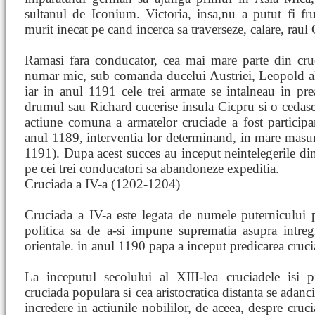
sultanul de Iconium. Victoria, insa,nu a putut fi fru
murit inecat pe cand incerca sa traverseze, calare, rau
Ramasi fara conducator, cea mai mare parte din cruc
numar mic, sub comanda ducelui Austriei, Leopold al
iar in anul 1191 cele trei armate se intalneau in pr
drumul sau Richard cucerise insula Cicpru si o ceda
actiune comuna a armatelor cruciade a fost participar
anul 1189, interventia lor determinand, in mare masura
1191). Dupa acest succes au inceput neintelegerile din 
pe cei trei conducatori sa abandoneze expeditia.
Cruciada a IV-a (1202-1204)
Cruciada a IV-a este legata de numele puternicului po
politica sa de a-si impune suprematia asupra intregi
orientale. in anul 1190 papa a inceput predicarea cruc
La inceputul secolului al XIII-lea cruciadele isi p
cruciada populara si cea aristocratica distanta se adanc
incredere in actiunile nobililor, de aceea, despre cruc