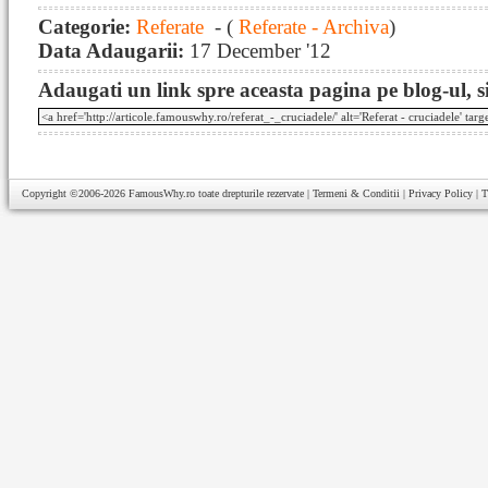
Categorie:
Referate
- (
Referate - Archiva
)
Data Adaugarii:
17 December '12
Adaugati un link spre aceasta pagina pe blog-ul, si
Copyright ©2006-2026
FamousWhy.ro
toate drepturile rezervate |
Termeni & Conditii
|
Privacy Policy
|
T