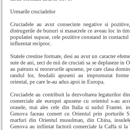
Urmarile cruciadelor
Cruciadele au avut consecinte negative si pozitiv
distrugerile de bunuri si masacrele ce aveau loc in tim
populatiei supuse, cele pozitive constand in contactul d
influentat reciproc.
Statele crestine formate, desi au avut un caracter efem
sute de ani, zeci de mii de cruciati sa se deplaseze in O
au patruns si moravurile apusene, pe care clasa domin
randul lor, feudalii apuseni au imprumutat forme 
oriental, pe care le-au adus apoi in Europa.
Cruciadele au contribuit la dezvoltarea legaturilor din
comerciale ale europei apusene cu orientul s-au acce
orasele, mai ales cele din Italia si sudul Frantei. i
Genova faceau comert cu Orientul prin porturile Si
marfuri din Orientul musulman, din China, insulel
Genova au infiintat factorii comerciale la Caffa si l