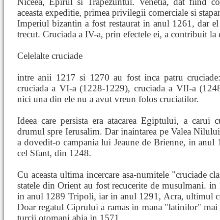
Niceea, Epirul si Trapezuntul. Venetia, dat fiind c
aceasta expeditie, primea privilegii comerciale si stapani
Imperiul bizantin a fost restaurat in anul 1261, dar el 
trecut. Cruciada a IV-a, prin efectele ei, a contribuit la 
Celelalte cruciade
intre anii 1217 si 1270 au fost inca patru cruciad
cruciada a VI-a (1228-1229), cruciada a VII-a (1248
nici una din ele nu a avut vreun folos cruciatilor.
Ideea care persista era atacarea Egiptului, a carui cu
drumul spre Ierusalim. Dar inaintarea pe Valea Nilului
a dovedit-o campania lui Jeaune de Brienne, in anul 1
cel Sfant, din 1248.
Cu aceasta ultima incercare asa-numitele "cruciade cla
statele din Orient au fost recucerite de musulmani. in 
in anul 1289 Tripoli, iar in anul 1291, Acra, ultimul ce
Doar regatul Ciprului a ramas in mana "latinilor" mai 
turcii otomani abia in 1571.