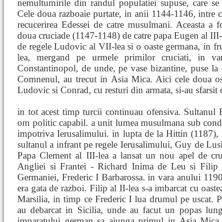
nemultumirile din randul populatiei supuse, care se
Cele doua razboaie purtate, in anii 1144-1146, intre cru
recucerirea Edessei de catre musulmani. Aceasta a fo
doua cruciade (1147-1148) de catre papa Eugen al III-
de regele Ludovic al VII-lea si o oaste germana, in fr
lea, mergand pe urmele primilor cruciati, in v
Constantinopol, de unde, pe vase bizantine, puse la
Comnenul, au trecut in Asia Mica. Aici cele doua ostir
Ludovic si Conrad, cu resturi din armata, si-au sfarsit 
in tot acest timp turcii continuau ofensiva. Sultanul E
om politic capabil. a unit lumea musulmana sub conduc
impotriva Ierusalimului. in lupta de la Hittin (1187), 
sultanul a infrant pe regele Ierusalimului, Guy de Lusi
Papa Clement al III-lea a lansat un nou apel de cru
Angliei si Frantei - Richard Inima de Leu si Filip 
Germaniei, Frederic I Barbarossa. in vara anului 1190
era gata de razboi. Filip al II-lea s-a imbarcat cu oast
Marsilia, in timp ce Frederic I lua drumul pe uscat. Pr
au debarcat in Sicilia, unde au facut un popas lung
imparatului german sa ajunga primul in Asia Mica,