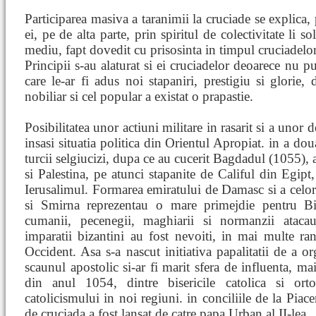
Participarea masiva a taranimii la cruciade se explica,
ei, pe de alta parte, prin spiritul de colectivitate li so
mediu, fapt dovedit cu prisosinta in timpul cruciadelor
Principii s-au alaturat si ei cruciadelor deoarece nu p
care le-ar fi adus noi stapaniri, prestigiu si glorie, 
nobiliar si cel popular a existat o prapastie.
Posibilitatea unor actiuni militare in rasarit si a unor 
insasi situatia politica din Orientul Apropiat. in a dou
turcii selgiucizi, dupa ce au cucerit Bagdadul (1055), a
si Palestina, pe atunci stapanite de Califul din Egipt,
Ierusalimul. Formarea emiratului de Damasc si a celor
si Smirna reprezentau o mare primejdie pentru Bi
cumanii, pecenegii, maghiarii si normanzii atacau
imparatii bizantini au fost nevoiti, in mai multe ran
Occident. Asa s-a nascut initiativa papalitatii de a o
scaunul apostolic si-ar fi marit sfera de influenta, mai
din anul 1054, dintre bisericile catolica si ort
catolicismului in noi regiuni. in conciliile de la Pia
de cruciada a fost lansat de catre papa Urban al II-lea.