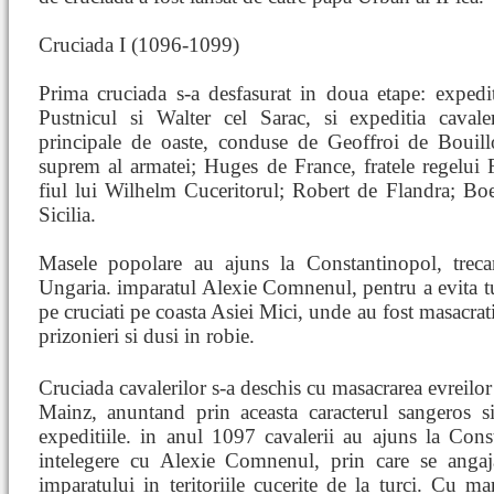
Cruciada I (1096-1099)
Prima cruciada s-a desfasurat in doua etape: expedi
Pustnicul si Walter cel Sarac, si expeditia cavale
principale de oaste, conduse de Geoffroi de Bouil
suprem al armatei; Huges de France, fratele regelui 
fiul lui Wilhelm Cuceritorul; Robert de Flandra; B
Sicilia.
Masele popolare au ajuns la Constantinopol, trec
Ungaria. imparatul Alexie Comnenul, pentru a evita tulb
pe cruciati pe coasta Asiei Mici, unde au fost masacrati
prizonieri si dusi in robie.
Cruciada cavalerilor s-a deschis cu masacrarea evreilo
Mainz, anuntand prin aceasta caracterul sangeros s
expeditiile. in anul 1097 cavalerii au ajuns la Con
intelegere cu Alexie Comnenul, prin care se angaj
imparatului in teritoriile cucerite de la turci. Cu mar