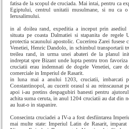
fatisa de la scopul de cruciada. Mai intai, pentru ca ex
Egiptului, centrul unitatii musulmane, si nu ca o
Ierusalimului.
in al doilea rand, expeditia a inceput prin asediul
situata pe coasta Dalmatiei si stapanita de regele U
protectia scaunului apostolic. Cucerirea Zarei fusese c
Venetiei, Henric Dandolo, in schimbul transportarii tr
treilea rand, in urma unei abateri de la planul initi
indreptat spre Bizant unde lupta pentru tron favoriza o
cruciatii erau indemnati de dogele Venetiei, care dor
comerciale in Imperiul de Rasarit.
in luna mai a anului 1203, cruciatii, imbarcati p
Constantinopol, au cucerit orasul si au reinscaunat pe
apoi i-au pretins despagubiri banesti pentru ajutor
achita suma ceruta, in anul 1204 cruciatii au dat din no
au luat-o in stapanire.
Consecinta cruciadei a IV-a a fost desfiintarea Imperiu
mai multe state: Imperiul Latin de Rasarit, imparat