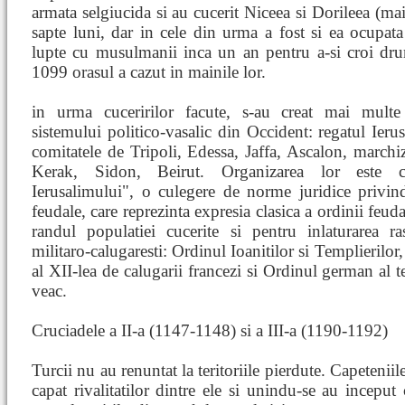
armata selgiucida si au cucerit Niceea si Dorileea (mai
sapte luni, dar in cele din urma a fost si ea ocupata
lupte cu musulmanii inca un an pentru a-si croi dru
1099 orasul a cazut in mainile lor.
in urma cuceririlor facute, s-au creat mai multe
sistemului politico-vasalic din Occident: regatul Ierus
comitatele de Tripoli, Edessa, Jaffa, Ascalon, marchi
Kerak, Sidon, Beirut. Organizarea lor este c
Ierusalimului", o culegere de norme juridice privind 
feudale, care reprezinta expresia clasica a ordinii feud
randul populatiei cucerite si pentru inlaturarea ra
militaro-calugaresti: Ordinul Ioanitilor si Templierilor
al XII-lea de calugarii francezi si Ordinul german al te
veac.
Cruciadele a II-a (1147-1148) si a III-a (1190-1192)
Turcii nu au renuntat la teritoriile pierdute. Capeteni
capat rivalitatilor dintre ele si unindu-se au inceput 