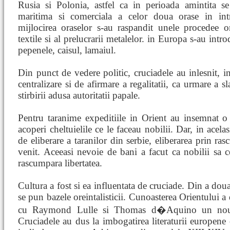
Rusia si Polonia, astfel ca in perioada amintita 
maritima si comerciala a celor doua orase in int
mijlocirea oraselor s-au raspandit unele procedee o
textile si al prelucrarii metalelor. in Europa s-au intr
pepenele, caisul, lamaiul.
Din punct de vedere politic, cruciadele au inlesnit, 
centralizare si de afirmare a regalitatii, ca urmare a sl
stirbirii adusa autoritatii papale.
Pentru taranime expeditiile in Orient au insemnat o s
acoperi cheltuielile ce le faceau nobilii. Dar, in acela
de eliberare a taranilor din serbie, eliberarea prin ra
venit. Aceeasi nevoie de bani a facut ca nobilii sa c
rascumpara libertatea.
Cultura a fost si ea influentata de cruciade. Din a doua
se pun bazele oreintalisticii. Cunoasterea Orientului a 
cu Raymond Lulle si Thomas d�Aquino un nou i
Cruciadele au dus la imbogatirea literaturii europene 