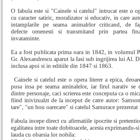
O fabula este si "Cainele si catelul" intrucat este o o
cu caracter satiric, moralizator si educativ, in care au
intamplarile pe seama animalrlor criticand, de fa
defecte omenesti si transmitand prin partea fin
invataminte.
Ea a fost publicata prima oara in 1842, in volumul P
Gr. Alexandrescu aparut la Iasi sub ingrijirea lui Al. 
inclusa apoi si in editiile din 1847 si 1863.
Cainele si catelul este o opera literer
a epica, deoar
pusa insa pe seama aminalelor, iar firul narativ se 
dintre personaje, caci scrierea este conceputa ca o mic
fiind inivizualzt de la inceput de catre autor: Samson
tare", "un bou oarecare" si catelul Samurace prezentat i
Fabula incepe direct cu afirmatiile ipocrite si pretent
egalitatea intre toate dobitoacele, acesta exprimandu-si
lauda cu obarsia lor nobila: