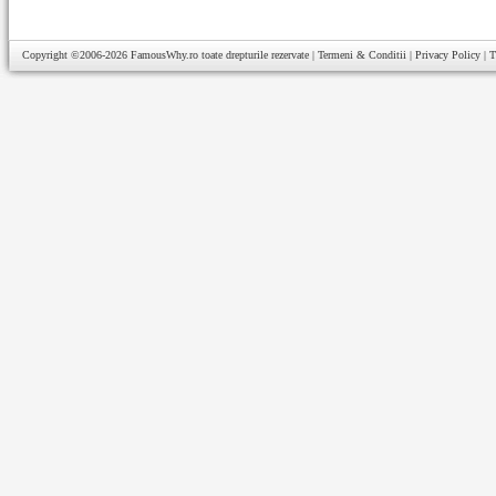
Copyright ©2006-2026
FamousWhy.ro
toate drepturile rezervate |
Termeni & Conditii
|
Privacy Policy
|
T