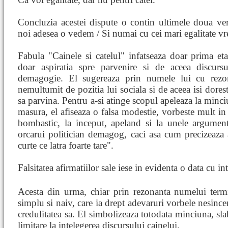
Concluzia acestei dispute o contin ultimele doua vers
noi adesea o vedem / Si numai cu cei mari egalitate vr
Fabula "Cainele si catelul" infatseaza doar prima e
doar aspiratia spre parvenire si de aceea discurs
demagogie. El sugereaza prin numele lui cu rezon
nemultumit de pozitia lui sociala si de aceea isi dores
sa parvina. Pentru a-si atinge scopul apeleaza la minci
masura, el afiseaza o falsa modestie, vorbeste mult in 
bombastic, la inceput, apeland si la unele argumente
orcarui politician demagog, caci asa cum precizeaza
curte ce latra foarte tare".
Falsitatea afirmatiilor sale iese in evidenta o data cu i
Acesta din urma, chiar prin rezonanta numelui ter
simplu si naiv, care ia drept adevaruri vorbele nesincer
credulitatea sa. El simbolizeaza totodata minciuna, s
limitare la intelegerea discursului cainelui.