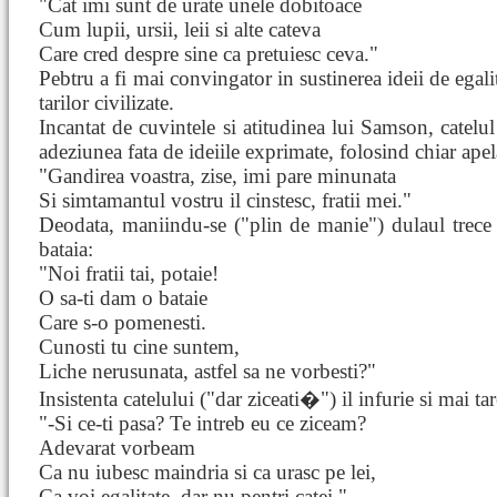
"Cat imi sunt de urate unele dobitoace
Cum lupii, ursii, leii si alte cateva
Care cred despre sine ca pretuiesc ceva."
Pebtru a fi mai convingator in sustinerea ideii de ega
tarilor civilizate.
Incantat de cuvintele si atitudinea lui Samson, catelu
adeziunea fata de ideiile exprimate, folosind chiar apela
"Gandirea voastra, zise, imi pare minunata
Si simtamantul vostru il cinstesc, fratii mei."
Deodata, maniindu-se ("plin de manie") dulaul trece l
bataia:
"Noi fratii tai, potaie!
O sa-ti dam o bataie
Care s-o pomenesti.
Cunosti tu cine suntem,
Liche nerusunata, astfel sa ne vorbesti?"
Insistenta catelului ("dar ziceati�") il infurie si mai t
"-Si ce-ti pasa? Te intreb eu ce ziceam?
Adevarat vorbeam
Ca nu iubesc maindria si ca urasc pe lei,
Ca voi egalitate, dar nu pentri catei."