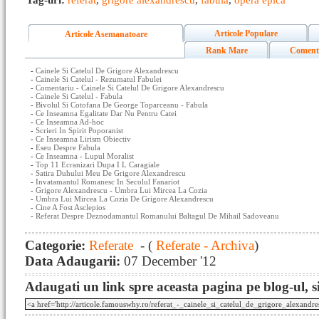
Tag-uri:
referat
,
grigore alexandrescu
,
fabula
,
opera epica
Articole Populare
Articole Asemanatoare
Rank Mare
Coment
-
Cainele Si Catelul De Grigore Alexandrescu
-
Cainele Si Catelul - Rezumatul Fabulei
-
Comentariu - Cainele Si Catelul De Grigore Alexandrescu
-
Cainele Si Catelul - Fabula
-
Bivolul Si Cotofana De George Toparceanu - Fabula
-
Ce Inseamna Egalitate Dar Nu Pentru Catei
-
Ce Inseamna Ad-hoc
-
Scrieri In Spirit Poporanist
-
Ce Inseamna Lirism Obiectiv
-
Eseu Despre Fabula
-
Ce Inseamna - Lupul Moralist
-
Top 11 Ecranizari Dupa I L Caragiale
-
Satira Duhului Meu De Grigore Alexandrescu
-
Invatamantul Romanesc In Secolul Fanariot
-
Grigore Alexandrescu - Umbra Lui Mircea La Cozia
-
Umbra Lui Mircea La Cozia De Grigore Alexandrescu
-
Cine A Fost Asclepios
-
Referat Despre Deznodamantul Romanului Baltagul De Mihail Sadoveanu
Categorie:
Referate
- (
Referate - Archiva
)
Data Adaugarii:
07 December '12
Adaugati un link spre aceasta pagina pe blog-ul, si