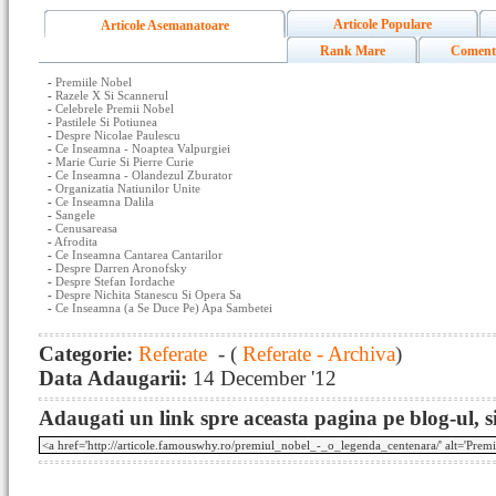
Articole Populare
Articole Asemanatoare
Rank Mare
Coment
-
Premiile Nobel
-
Razele X Si Scannerul
-
Celebrele Premii Nobel
-
Pastilele Si Potiunea
-
Despre Nicolae Paulescu
-
Ce Inseamna - Noaptea Valpurgiei
-
Marie Curie Si Pierre Curie
-
Ce Inseamna - Olandezul Zburator
-
Organizatia Natiunilor Unite
-
Ce Inseamna Dalila
-
Sangele
-
Cenusareasa
-
Afrodita
-
Ce Inseamna Cantarea Cantarilor
-
Despre Darren Aronofsky
-
Despre Stefan Iordache
-
Despre Nichita Stanescu Si Opera Sa
-
Ce Inseamna (a Se Duce Pe) Apa Sambetei
Categorie:
Referate
- (
Referate - Archiva
)
Data Adaugarii:
14 December '12
Adaugati un link spre aceasta pagina pe blog-ul, si