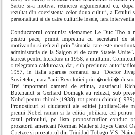
Sartre si-a motivat retinerea argumentand ca, dupa 
rezultat din coexistenta celor doua culturi, a Estului s
personalitati si de catre culturile insele, fara interventia 
Conducatorul comunist vietnamez Le Duc Tho a ref
pentru pace, primit impreuna cu secretarul de st
motivandu-si refuzul prin "situatia care este mentinu
administratia de la Saigon si de catre Statele Unite".
laureat pentru literatura in 1958, a multumit Comitet
o telegrama calduroasa, dar, sub presiunea autoritatilor
1957, in Italia aparuse romanul sau "Doctor Jivag
Sovietelor, nara "anii Revolutiei prin �ochii� dusma
Trei importanti oameni de stiinta, austriacul Ri
Butenandt si Gerhard Domagk au refuzat, sub presiu
Nobel pentru chimie (1938), tot pentru chimie (1939)
Pronosticuri si ciudatenii ale editiei jubiliareCele 
premii Nobel raman si la editia jubiliara, cel pentru l
cazul primului, pe lista pronosticurilor conduc 
prozatorii americani Norman Mailer si Joyce Carol Oat
Coetzee si prozatorul din Trinidad Tobago V.S. Naipa