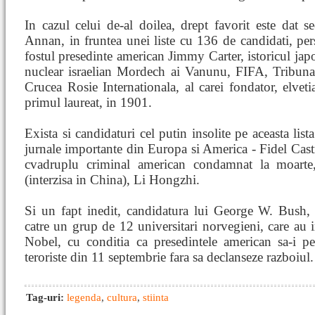
In cazul celui de-al doilea, drept favorit este dat 
Annan, in fruntea unei liste cu 136 de candidati, pers
fostul presedinte american Jimmy Carter, istoricul ja
nuclear israelian Mordech ai Vanunu, FIFA, Tribunal
Crucea Rosie Internationala, al carei fondator, elvet
primul laureat, in 1901.
Exista si candidaturi cel putin insolite pe aceasta lis
jurnale importante din Europa si America - Fidel Cas
cvadruplu criminal american condamnat la moarte,
(interzisa in China), Li Hongzhi.
Si un fapt inedit, candidatura lui George W. Bush,
catre un grup de 12 universitari norvegieni, care au 
Nobel, cu conditia ca presedintele american sa-i pe
teroriste din 11 septembrie fara sa declanseze razboiul.
Tag-uri:
legenda
,
cultura
,
stiinta