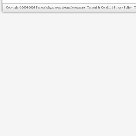
Copyright ©2006-2026
FamousWhy.ro
toate drepturile rezervate |
Termeni & Conditii
|
Privacy Policy
|
T