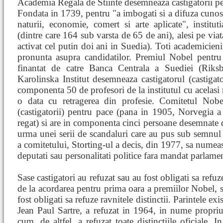
Academia Regala de Stiinte desemneaza castigatorii pe
Fondata in 1739, pentru "a imbogati si a difuza cunosti
naturii, economie, comert si arte aplicate", instit
(dintre care 164 sub varsta de 65 de ani), alesi pe viat
activat cel putin doi ani in Suedia). Toti academicieni
pronunta asupra candidatilor. Premiul Nobel pentru
finantat de catre Banca Centrala a Suediei (Riks
Karolinska Institut desemneaza castigatorul (castigat
componenta 50 de profesori de la institutul cu acelasi 
o data cu retragerea din profesie. Comitetul Nobe
(castigatorii) pentru pace (pana in 1905, Norvegia a 
regat) si are in componenta cinci persoane desemnate d
urma unei serii de scandaluri care au pus sub semnul 
a comitetului, Storting-ul a decis, din 1977, sa numea
deputati sau personalitati politice fara mandat parlam
Sase castigatori au refuzat sau au fost obligati sa refuze
de la acordarea pentru prima oara a premiilor Nobel, sa
fost obligati sa refuze ravnitele distinctii. Parintele exi
Jean Paul Sartre, a refuzat in 1964, in nume propriu,
cum, de altfel, a refuzat toate distinctiile oficiale. I