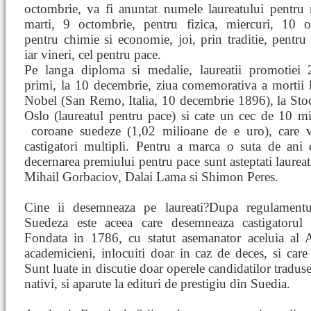
octombrie, va fi anuntat numele laureatului pentru 
marti, 9 octombrie, pentru fizica, miercuri, 10 o
pentru chimie si economie, joi, prin traditie, pentru l
iar vineri, cel pentru pace.
Pe langa diploma si medalie, laureatii promotiei
primi, la 10 decembrie, ziua comemorativa a mortii 
Nobel (San Remo, Italia, 10 decembrie 1896), la Sto
Oslo (laureatul pentru pace) si cate un cec de 10 m
coroane suedeze (1,02 milioane de e
uro), care 
castigatori multipli. Pentru a marca o suta de ani
decernarea premiului pentru pace sunt asteptati laureati
Mihail Gorbaciov, Dalai Lama si Shimon Peres.
Cine ii desemneaza pe laureati?Dupa regulament
Suedeza este aceea care desemneaza castigatorul (ca
Fondata in 1786, cu statut asemanator aceluia al 
academicieni, inlocuiti doar in caz de deces, si care
Sunt luate in discutie doar operele candidatilor traduse
nativi, si aparute la edituri de prestigiu din Suedia.