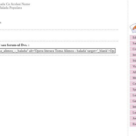
lada Cu Acelasi Nume
 Balada Populara
a
Ed
Sa
l sau forum-ul Dvs. :
Co
Ist
St
Vi
Af
Mu
Ce
Sp
Lu
Ga
In
Lu
Jo
Es