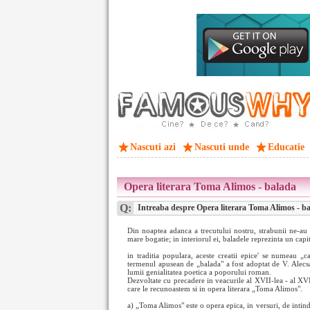
Nascuti azi
Nascuti unde
Educatie
Opera literara Toma Alimos - balada
Q:
Intreaba despre Opera literara Toma Alimos - b
Din noaptea adanca a trecutului nostru, strabunii ne-au t
mare bogatie; in interiorul ei, baladele reprezinta un capi
in traditia populara, aceste creatii epice' se numeau „ca
termenul apusean de „balada" a fost adoptat de V. Alecsa
lumii genialitatea poetica a poporului roman.
Dezvoltate cu precadere in veacurile al XVII-lea - al XVI
care le recunoastem si in opera literara „Toma Alimos".
a) „Toma Alimos" este o opera epica, in versuri, de intind