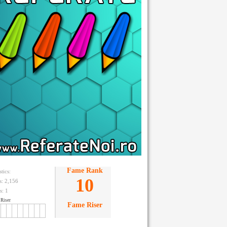
Fame Rank
stics:
10
ts: 2,156
s:
1
Riser
Fame Riser