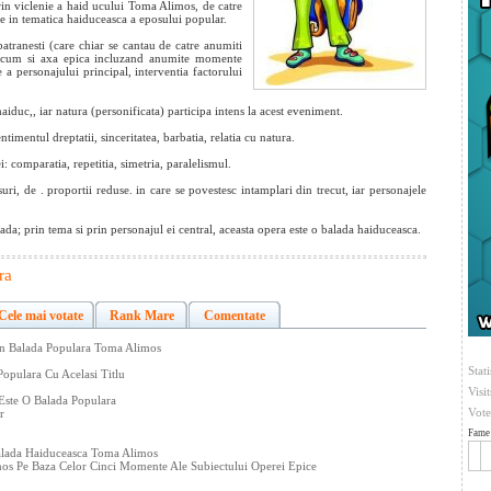
rin viclenie a haid
ucului Toma Alimos, de catre
 in tematica haiduceasca a eposului popular.
tranesti (care chiar se cantau de catre anumiti
 precum si axa epica incluzand anumite momente
e a personajului principal, interventia factorului
aiduc,, iar natura (personificata) participa intens la acest eveniment.
entimentul dreptatii, sinceritatea, barbatia, relatia cu natura.
ei: comparatia, repetitia, simetria, paralelismul.
uri, de . proportii reduse. in care se povestesc intamplari din trecut, iar personajele
ada; prin tema si prin personajul ei central, aceasta opera este o balada haiduceasca.
ra
Cele mai votate
Rank Mare
Comentate
in Balada Populara Toma Alimos
Stati
opulara Cu Acelasi Titlu
Visi
Este O Balada Populara
Vote
r
Fame 
Balada Haiduceasca Toma Alimos
mos Pe Baza Celor Cinci Momente Ale Subiectului Operei Epice