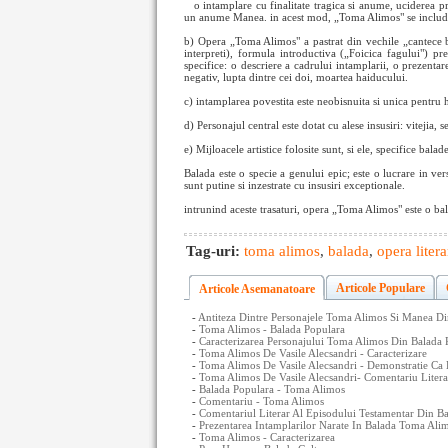
o intamplare cu finalitate tragica si anume, uciderea p
un anume Manea. in acest mod, „Toma Alimos" se include
b) Opera „Toma Alimos" a pastrat din vechile „cantece ba
interpreti), formula introductiva („Foicica fagului")
specifice: o descriere a cadrului intamplarii, o prezentar
negativ, lupta dintre cei doi, moartea haiducului.
c) intamplarea povestita este neobisnuita si unica pentru h
d) Personajul central este dotat cu alese insusiri: vitejia, s
e) Mijloacele artistice folosite sunt, si ele, specifice balad
Balada este o specie a genului epic; este o lucrare in vers
sunt putine si inzestrate cu insusiri exceptionale.
intrunind aceste trasaturi, opera „Toma Alimos" este o bal
Tag-uri:
toma alimos
,
balada
,
opera litera
Articole Populare
Articole Asemanatoare
-
Antiteza Dintre Personajele Toma Alimos Si Manea D
-
Toma Alimos - Balada Populara
-
Caracterizarea Personajului Toma Alimos Din Balada P
-
Toma Alimos De Vasile Alecsandri - Caracterizare
-
Toma Alimos De Vasile Alecsandri - Demonstratie Ca 
-
Toma Alimos De Vasile Alecsandri- Comentariu Litera
-
Balada Populara - Toma Alimos
-
Comentariu - Toma Alimos
-
Comentariul Literar Al Episodului Testamentar Din 
-
Prezentarea Intamplarilor Narate In Balada Toma Ali
-
Toma Alimos - Caracterizarea