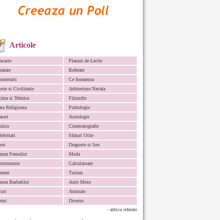
Articole
ucatie
Planuri de Lectie
natate
Referate
mentarii
Ce Inseamna
orie si Civilizatie
Arhitectura Navala
iinta si Tehnica
Filozofie
ata Religioasa
Psihologie
aceri
Astrologie
zica
Cinematografie
lebritati
Sfaturi Utile
ort
Dragoste si Sex
mea Femeilor
Moda
stronomie
Calculatoare
ternet
Turism
mea Barbatilor
Auto Moto
curi
Animale
euri
Diverse
- arhiva referate