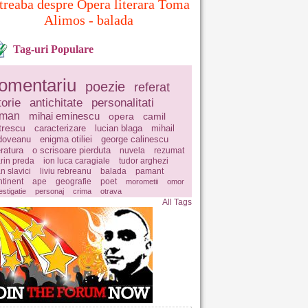
treaba despre Opera literara Toma
Alimos - balada
Tag-uri Populare
omentariu
poezie
referat
torie
antichitate
personalitati
oman
mihai eminescu
opera
camil
trescu
caracterizare
lucian blaga
mihail
doveanu
enigma otiliei
george calinescu
eratura
o scrisoare pierduta
nuvela
rezumat
rin preda
ion luca caragiale
tudor arghezi
n slavici
liviu rebreanu
balada
pamant
ntinent
ape
geografie
poet
morometii
omor
estigatie
personaj
crima
otrava
All Tags