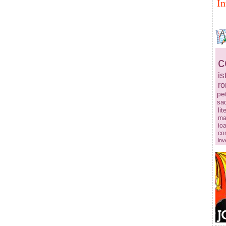
In
c
is
r
pe
sa
lit
ma
ioa
co
inv