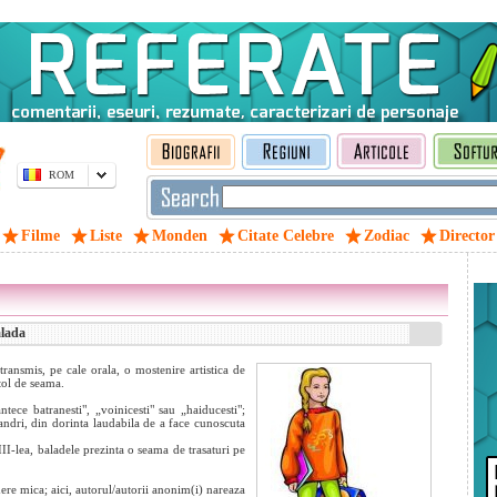
ROM
Filme
Liste
Monden
Citate Celebre
Zodiac
Director
alada
ransmis, pe cale orala, o mostenire artistica de
tol de seama.
ntece batranesti", „voinicesti" sau „haiducesti";
ndri, din dorinta laudabila de a face cunoscuta
II-lea, baladele prezinta o seama de trasaturi pe
ere mica; aici, autorul/autorii anonim(i) nareaza