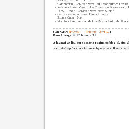
-
Pasa Hassan - Balada Culta
-
Comentariu - Caracterizarea Lui Toma Alimos Din Ba
-
Referat - Pintea Viteazul De Constantin Brancoveanu
-
Toma Alimos - Caracterizarea Personajelor
-
Ce Este Actiunea Intr-o Opera Literara
-
Balada Culta - Plan
-
Structura Compozitionala Din Balada Pastorala Miorit
Categorie:
Referate
- (
Referate - Archiva
)
Data Adaugarii:
17 January '11
Adaugati un link spre aceasta pagina pe blog-ul, site-u