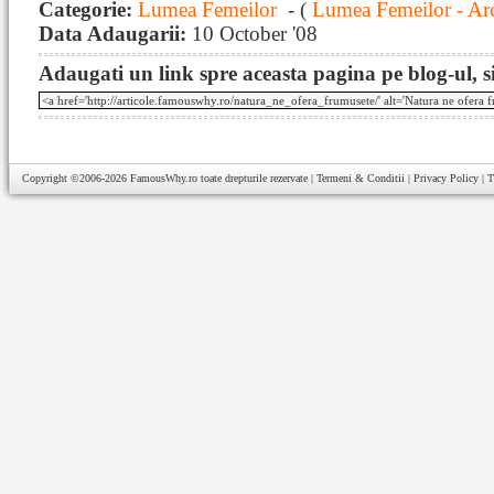
Categorie:
Lumea Femeilor
- (
Lumea Femeilor - Ar
Data Adaugarii:
10 October '08
Adaugati un link spre aceasta pagina pe blog-ul, si
Copyright ©2006-2026
FamousWhy.ro
toate drepturile rezervate |
Termeni & Conditii
|
Privacy Policy
|
T