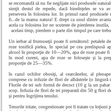
se recomandă să nu fie neglijate nici produsele naturale
simţit destul de repede, dacă bineînţeles se va a
persevera în folosirea lor. In primul rand produsele 
fi...de la mama natura! E drept ca unul dintre avant
acela ca folosirea lor ne scuteste de pierderea inutila,
acelasi timp, pierdem o parte din timpul pe care treb
Un ierbar al frumuseţii poate fi următorul: petalele d
roze tonifică pielea, în special pe cea predispusă ap
alcool în proporţie de 10—20%, apa de roze poate fi fo
în mod curent, apa de roze se foloseşte şi la prep
proporţie de 25—35%.
în cazul ochilor obosiţi, al cearcănelor, al pleoape
comprese cu infuzie de flori de albăstrele (o lingură 
Florile de tei sub formă de decoct (10 g la un pahar 
scop. Infuzia de flori de tei preparată din 50 g flori 
şi pentru îngrijirea tenului.
Tenurile iritate, congestionate pot fi tratate cu loţiuni 