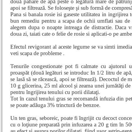
două pahare de apă peste o legătură mare de pătrunje
apoi se filtrează. Se foloseşte şi sub formă de compres
Pana si banala rosie isi gaseste utilitatea in ingrijirea
bun remediu pentru a scapa de ochii umflati sau de c
alegem dupa o noapte intreaga de distractie. Daca vre
doua zi, taiati cate o felie de rosie si aplicati-o pe amb
Efectul revigorant al aceste legume se va simti imedi
veti scapa de probleme .
Tenurile congestionate pot fi calmate cu ajutorul 
proaspăt (două legături se introduc In 1/2 litru de apă
se lasă să se răcească, apoi se filtrează). Decoctul de 
10 g glicerina, 25 ml alcool şi zeama unei jumătăţi de 
pentru îngrijirea tenului cu porii dilataţi.
Tot în cazul tenului gras se recomandă infuzia din peta
se poate adăuga 3% trinctură de benzoe.
Un ten gras, seboreic, poate fi îngrijit cu decoct conce
cu o loţiune preparată prin infuzarea a 20 g tim în 500
au efect şi asupra porilor dilataţi, fiind uşor astrin-gent