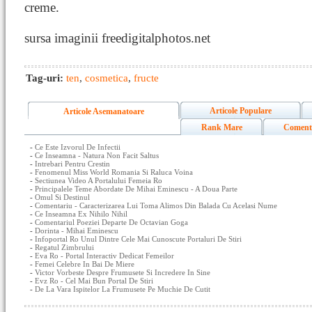
creme.
sursa imaginii freedigitalphotos.net
Tag-uri:
ten
,
cosmetica
,
fructe
Articole Populare
Articole Asemanatoare
Rank Mare
Coment
-
Ce Este Izvorul De Infectii
-
Ce Inseamna - Natura Non Facit Saltus
-
Intrebari Pentru Crestin
-
Fenomenul Miss World Romania Si Raluca Voina
-
Sectiunea Video A Portalului Femeia Ro
-
Principalele Teme Abordate De Mihai Eminescu - A Doua Parte
-
Omul Si Destinul
-
Comentariu - Caracterizarea Lui Toma Alimos Din Balada Cu Acelasi Nume
-
Ce Inseamna Ex Nihilo Nihil
-
Comentariul Poeziei Departe De Octavian Goga
-
Dorinta - Mihai Eminescu
-
Infoportal Ro Unul Dintre Cele Mai Cunoscute Portaluri De Stiri
-
Regatul Zimbrului
-
Eva Ro - Portal Interactiv Dedicat Femeilor
-
Femei Celebre In Bai De Miere
-
Victor Vorbeste Despre Frumusete Si Incredere In Sine
-
Evz Ro - Cel Mai Bun Portal De Stiri
-
De La Vara Ispitelor La Frumusete Pe Muchie De Cutit