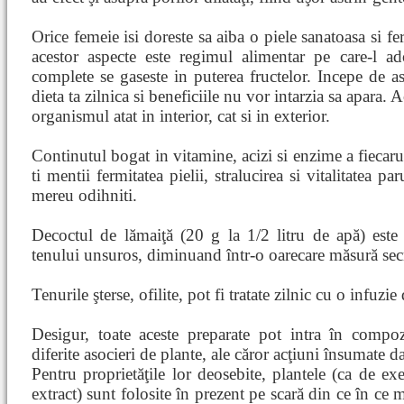
Orice femeie isi doreste sa aiba o piele sanatoasa si 
acestor aspecte este regimul alimentar pe care-l adop
complete se gaseste in puterea fructelor. Incepe de ast
dieta ta zilnica si beneficiile nu vor intarzia sa apara. 
organismul atat in interior, cat si in exterior.
Continutul bogat in vitamine, acizi si enzime a fiecarui
ti mentii fermitatea pielii, stralucirea si vitalitatea pa
mereu odihniti.
Decoctul de lămaiţă (20 g la 1/2 litru de apă) este
tenului unsuros, diminuand într-o oarecare măsură sec
Tenurile şterse, ofilite, pot fi tratate zilnic cu o infuzie 
Desigur, toate aceste preparate pot intra în compoz
diferite asocieri de plante, ale căror acţiuni însumate d
Pentru proprietăţile lor deosebite, plantele (ca de 
extract) sunt folosite în prezent pe scară din ce în ce m