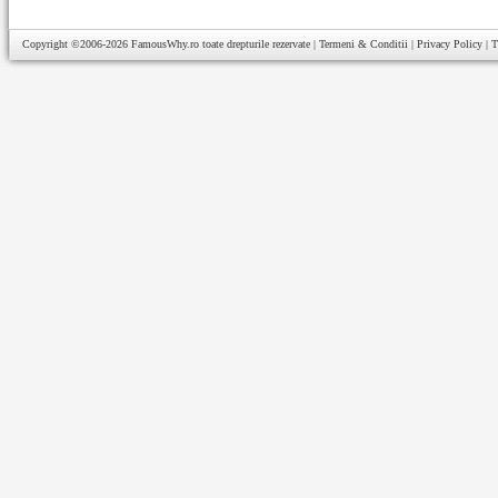
Copyright ©2006-2026
FamousWhy.ro
toate drepturile rezervate |
Termeni & Conditii
|
Privacy Policy
|
T