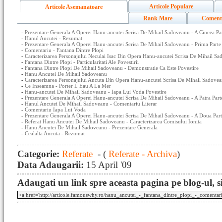
Articole Populare
Articole Asemanatoare
Rank Mare
Coment
-
Prezentare Generala A Operei Hanu-ancutei Scrisa De Mihail Sadoveanu - A Cincea Pa
-
Hanul Ancutei - Rezumat
-
Prezentare Generala A Operei Hanu-ancutei Scrisa De Mihail Sadoveanu - Prima Parte
-
Comentariu - Fantana Dintre Plopi
-
Caracterizarea Personajului Neculai Isac Din Opera Hanu-ancutei Scrisa De Mihail S
-
Fantana Dintre Plopi - Particularitati Ale Povestirii
-
Fantana Dintre Plopi De Mihail Sadoveanu - Demonstratie Ca Este Povestire
-
Hanu Ancutei De Mihail Sadoveanu
-
Caracterizarea Personajului Ancuta Din Opera Hanu-ancutei Scrisa De Mihail Sadovea
-
Ce Inseamna - Porter L Eau A La Mer
-
Hanu-ancutei De Mihail Sadoveanu - Iapa Lui Voda Povestire
-
Prezentare Generala A Operei Hanu-ancutei Scrisa De Mihail Sadoveanu - A Patra Part
-
Hanul Ancutei De Mihail Sadoveanu - Comentariu Literar
-
Comentariu Iapa Lui Voda
-
Prezentare Generala A Operei Hanu-ancutei Scrisa De Mihail Sadoveanu - A Doua Par
-
Referat Hanu Ancutei De Mihail Sadoveanu - Caracterizarea Comisului Ionita
-
Hanu Ancutei De Mihail Sadoveanu - Prezentare Generala
-
Cealalta Ancuta - Rezumat
Categorie:
Referate
- (
Referate - Archiva
)
Data Adaugarii:
15 April '09
Adaugati un link spre aceasta pagina pe blog-ul, si