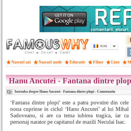
ROM
Nascuti azi
Nascuti unde
Educatie
Filme
Liste
M
Hanu Ancutei - Fantana dintre plo
Q:
Intreaba despre Hanu Ancutei - Fantana dintre plopi - Comentariu
‘Fantana dintre plopi’ este a patra povstire din cele
noua cuprinse in ciclul ‘Hanu Ancutei’ al lui Mihal
Sadoveanu, si are ca tema iubirea tragica, iar ca
personaj narator pe capitanul de mazili Neculai Isac.