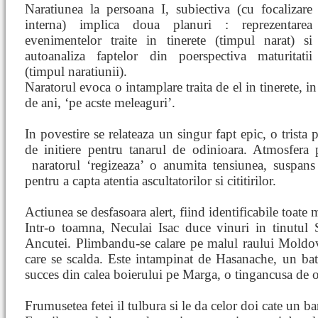
Naratiunea la persoana I, subiectiva (cu focalizare
interna) implica doua planuri : reprezentarea
evenimentelor traite in tinerete (timpul narat) si
autoanaliza faptelor din poerspectiva maturitatii
(timpul naratiunii).
Naratorul evoca o intamplare traita de el in tinerete, i
de ani, ‘pe acste meleaguri’.
In povestire se relateaza un singur fapt epic, o trista 
de initiere pentru tanarul de odinioara. Atmosfera 
naratorul ‘regizeaza’ o anumita tensiunea, suspan
pentru a capta atentia ascultatorilor si cititirilor.
Actiunea se desfasoara alert, fiind identificabile toate
Intr-o toamna, Neculai Isac duce vinuri in tinutul
Ancutei. Plimbandu-se calare pe malul raului Moldov
care se scalda. Este intampinat de Hasanache, un batr
succes din calea boierului pe Marga, o tingancusa de o
Frumusetea fetei il tulbura si le da celor doi cate un ba