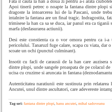
Fata il cauta la han a doua zi pentru a-i arata ciubote
Apoi tinerii petrec o noapte la fantana dintre plopi s
dragoste la intoarcerea lui de la Pascani, unde tre
intalnire la fantana are un final tragic. Indragostita, f
trimisese la han ca sa se duca, iar panul era ca tiganii 
marfa (desfasurarea actiunii).
Desi este constienta ca o vor omora pentru ca i-a tr
pericolului. Tanaruzl fuge calare, scapa cu viata, dar o
scoate un ochi (punctul culminant).
Insotit cu facli de carausii de la han care auzisera st
dintre plopi, unde sangele proaspata de pe colacul de p
ucisa cu cruzime si aruncata in fantana (deznodamantu
Autenticitatea naratiunii este sustinuta prin relatarea 
Ancutei, unul dintre ascultatori, care adevereste intamp
Tag-uri:
fantana dintre plopi
,
hanu ancutei
,
mihal sadoveanu