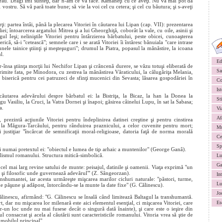
rău. Dragi îmi sunteţi, dar n-am ce vă face. Rămâneţi cu ce aveţi. Nu vă mai pot da
vostru. Să vă pară toate bune; să vie la voi cel cu cetera; şi cel cu băutura; şi s-aveţi
ţi: partea întâi, până la plecarea Vitoriei în căutarea lui Lipan (cap. VII): prezentarea
ei; întoarcerea argatului Mitrea şi a lui Gheorghiţă, coborât la vale, cu oile, asinii şi
rgul Ieşi; neliniştile Vitoriei pentru întârzierea bărbatului, peste obicei, cunoaşterea
rică, să-i "cetească"; semnele care i se arată Vitoriei îi întăresc bănuiala "care intrase
ele tainice ştiinţi şi meşteşuguri"; drumul la Piatra, popasul la mănăstire, la icoana
l.
Ed
-însa ştiinţa morţii lui Nechifor Lipan şi crâncenă durere, se văzu totuşi eliberată de
Sa
; trimite fata, pe Minodora, cu zestrea la mănăstirea Văraticului, la călugăriţa Melania,
 biserică pentru cei patruzeci de sfinţi mucenici din Sevasta; lăsarea gospodăriei în
Co
Ist
căutarea adevărului despre bărbatul ei: la Bistriţa, la Bicaz, la han la Donea la
St
gu Vasiliu, la Cruci, la Vatra Dornei şi înapoi; găsirea câinelui Lupu, în sat la Sabasa;
a.
Vi
Af
, prezintă acţiunile Vitoriei pentru îndeplinirea datinei creştine şi pentru cinstirea
, la Măgura-Tarcăului, pentru rânduirea praznicului, a celor cuvenite pentru mort;
Mu
i justiţiar "încărcat de semnificaţii moral-religioase, datoria faţă de norma morală
Ce
Sp
 ci numai pretextul ei: "obiectul e lumea de tip arhaic a muntenilor" (George Ganâ).
lismul romanului. Structura mitică-simbolică.
Lu
Ga
cel mai larg revine satului de munte: peisajul, datinile şi oamenii. Viaţa exprimă "un
al şi filosofic unde guvernează adevărul"' (Z. Sângeorzan).
In
anshumantei, iar acesta urmăreşte mişcarea marilor cicluri naturale: "păstori, turme,
Lu
de păşune şi adăpost, întorcându-se la munte la date fixe" (G. Călinescu).
Jo
linescu, afirmând: "G. Călinescu se însală când limitează Baltagul la transhumantă.
ert, dar nu mişcarea lor milenară este aici elementul esenţial, ci mişcarea Vitoriei, care
Es
r-un loc unde nu mai fusese decât o singură dată înainte), şi care este o ieşire din
iul consacrat şi acela al căutării sunt caracteristicile romanului. Vitoria vrea să ştie de
 mobilul principal".