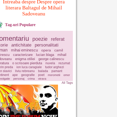
Intreaba despre Despre opera
literara Baltagul de Mihail
Sadoveanu
Tag-uri Populare
omentariu
poezie
referat
torie
antichitate
personalitati
oman
mihai eminescu
opera
camil
trescu
caracterizare
lucian blaga
mihail
doveanu
enigma otiliei
george calinescu
eratura
o scrisoare pierduta
nuvela
rezumat
rin preda
ion luca caragiale
tudor arghezi
n slavici
liviu rebreanu
balada
pamant
ntinent
ape
geografie
poet
morometii
omor
estigatie
personaj
crima
otrava
All Tags