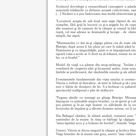
Scriitorul dovedeşte o extraordinară cunoaştere a pămân
surprinde trăsăturile ce definesc această colectivitate, oa
(...) Nicăieri n-a pus Sadoveanu mai multă obiectivitate 
"Locuitorii aceştia de sub brad sunt nişte făpturi de mir
cumplite, fără griji în bucurii ca şi-n arşiţele lor de cup
alte neamuri şi de oamenii de la câmpie şi venind la bârl
ruptă, cel mai adesea se desmiardă şi luceşte - de cânte
simplă, dar aspră.
"Munteanului i-i dat să-şi câştige pânea cea de toate zil
Bistriţei; după aceea îi fac plute pe care le mână până l
Dumnezeu şi cu singurătăţile, pană ce se împuţinează ziua. 
uşoară viata s-acolo ar fi dorit ea să trăiască, numai nu s
lui, ca si bradul."
Modul de viaţă s-a păstrat din moşi-strămoşi: "Izolate 
veseliseră de creşterea zilei şi începutul anilor, toate u
limbile se prefăcuseră, dar rânduielile omului şi ale stihiil
Evenimentele fundamentale din viata omului si ceremo-ni
Vitoria a trebuit să descalece, să intre la lehuză şi să-i 
nou o hârtie de douăzeci de lei. S-a închinat cu paharul 
spectacolul tradiţional e plin de strălucire:
"Fugeau săniile cu nuntaşii pe ghiaţa Bistriţei. Mireasa 
împuşcau cu pistoalele asupra brazilor, ca să sperie şi s
pus pinteni şi le-au ieşit înainte cu năfrămile de la ure
feciorului de împărat şi a slăvitei doamne mirese, ori îi 
Dar Baltagul rămâne, în ultimă analiză, romanul unui "s
oamenilor de la munte. în timp ce bărbaţii îşi câştigau 
"taina laptelui acru ş'-a brânzei de burduf", femeile "trăge
Uneori, Vitoria se ducea singură la câmpie şi încărca făina
Viaţa femeilor de la munte este grea, uneori "stau văduve