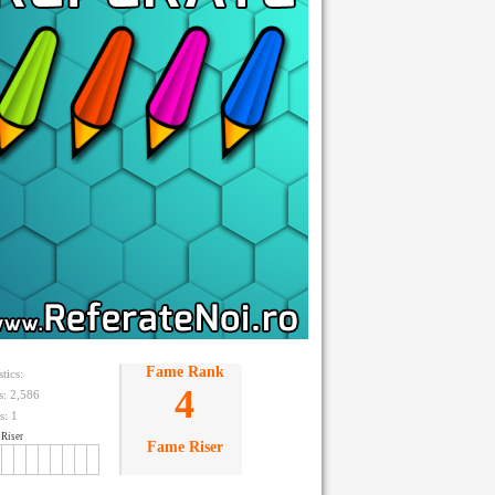
Fame Rank
stics:
4
ts: 2,586
s:
1
Riser
Fame Riser