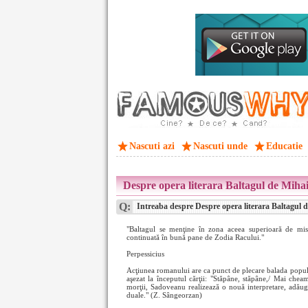
Nascuti azi
Nascuti unde
Educatie
Despre opera literara Baltagul de Miha
Q:
Intreaba despre Despre opera literara Baltagul 
"Baltagul se menţine în zona aceea superioară de mis
continuată în bună pane de Zodia Racului."
Perpessicius
Acţiunea romanului are ca punct de plecare balada popu
aşezat la începutul cărţii: "Stăpâne, stăpâne,/ Mai chea
morţii, Sadoveanu realizează o nouă interpretare, adăugân
duale." (Z. Sângeorzan)