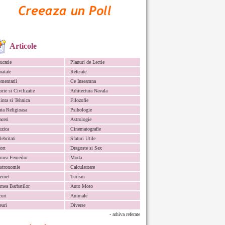
Articole
ucatie
Planuri de Lectie
natate
Referate
mentarii
Ce Inseamna
orie si Civilizatie
Arhitectura Navala
iinta si Tehnica
Filozofie
ata Religioasa
Psihologie
aceri
Astrologie
zica
Cinematografie
lebritati
Sfaturi Utile
ort
Dragoste si Sex
mea Femeilor
Moda
stronomie
Calculatoare
ternet
Turism
mea Barbatilor
Auto Moto
curi
Animale
euri
Diverse
- arhiva referate