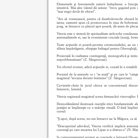
Elementele şi fenomenele naturii îndeplinesc o funcţie
intuitivă. Mai ales vântul dă semne: "trecu şuşuind prin 
"mai negri decât de obicei".
"Are să vremuiască, pentru că dumbrăvencile zboară în 
iarna; oamenii spun că promoroaca în ziua de bobotează 
prag, se întoarce cu pliscul spre poartă, dă semn de pleca
Vitoria este o sinteză de spiritualitate străveche româneas
automatîsmele ei, sau la evenimente cruciale (nunţi, bote
Toate acţiunile ei poartă pecetea ceremonialului, au un ca
sfânta împărtăşanie, sfinţeşte baltagul pentru Gheorghiţă, 
Proiectată în realitatea contingenţă, monografică şi mitic
neproblematizant" (Z. Sângeorzan).
Tot efortul eroinei, adică acţiunile ei, constă în a restabi
Pornind de la semnele ce i "se arată" şi pe care le "cite
magistral "invazia derutei feminine" (Z. Sângeorzan).
Cuvintele-cheie în jurul cărora se concentrează discur
întuneric, lumină.
Vitoria regizează magistral scena demascării vinovaţilor. E
Deznodământul ilustrează reacţiile etice fundamentale ale 
justiţiei se împlineşte cu o măreţie rituală. O dată împlinit
cursul:
"Ş-apoi, după aceea, ne-om întoarce iar la Măgura, ca să lu
"Descoperind adevărul, Vitoria verifică implicit armoni
coerenţă pe care moartea lui Lipan n-a distrus-o" (N. Ma
In comportamentul eroinei se cuprinde o întreagă filo-sofi