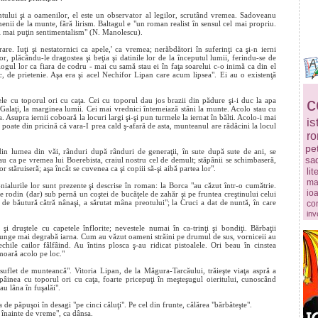
tului şi a oamenilor, el este un observator al legilor, scrutând vremea. Sadoveanu
menii de la munte, fără lirism. Baltagul e "un roman realist în sensul cel mai propriu.
şi mai puţin sentimentalism" (N. Manolescu).
are. Iuţi şi nestatornici ca apele,' ca vremea; nerăbdători în suferinţi ca şi-n ierni
tor, plăcându-le dragostea şi beţia şi datinile lor de la începutul lumii, ferindu-se de
ogul lor ca fiara de codru - mai cu samă stau ei în faţa soarelui c-o inimă ca din el
c, de prietenie. Aşa era şi acel Nechifor Lipan care acum lipsea". Ei au o existenţă
c
ele cu toporul ori cu caţa. Cei cu toporul dau jos brazii din pădure şi-i duc la apa
a Galaţi, la marginea lumii. Cei mai vrednici întemeiază stâni la munte. Acolo stau cu
Asupra iernii coboară la locuri largi şi-şi pun turmele la iernat în bălti. Acolo-i mai
is
e poate din pricină că vara-I prea cald ş-afară de asta, munteanul are rădăcini la locul
r
pe
din lumea din văi, rânduri după rânduri de generaţii, în sute după sute de ani, se
sa
rmau ca pe vremea lui Boerebista, craiul nostru cel de demult; stăpânii se schimbaseră,
or stăruiseră; aşa încât se cuvenea ca şi copiii să-şi aibă partea lor".
lit
ma
alurile lor sunt prezente şi descrise în roman: la Borca "au căzut într-o cumătrie.
ioa
puie rodin (dar) sub pernă un coştei de bucăţele de zahăr şi pe fruntea creştinului celui
de băutură cătră nânaşi, a sărutat mâna preotului"; la Cruci a dat de nuntă, în care
co
inv
şi druştele cu capetele înflorite; nevestele numai în ca-trinţi şi bondiţi. Bărbaţii
-alunge mai degrabă iarna. Cum au văzut oameni străini pe drumul de sus, vorniceii au
chile cailor fâlfâind. Au întins plosca ş-au ridicat pistoalele. Ori beau în cinstea
omoară acolo pe loc."
uflet de munteancă". Vitoria Lipan, de la Măgura-Tarcăului, trăieşte viaţa aspră a
pâinea cu toporul ori cu caţa, foarte pricepuţi în meşteşugul oieritului, cunoscând
au lâna în fuşalăi".
 de păpuşoi în desagi "pe cinci căluţi". Pe cel din frunte, călărea "bărbăteşte".
 înainte de vreme", ca dânsa.