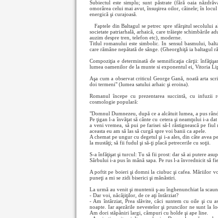
Subiectul este simplu; sunt păstrate (fără oaia năzdrăva
omorârea celui mai avut, însuşirea oilor, câinele; în locu
energică şi curajoasă.
Faptele
din Baltagul se petrec spre sfârşitul secolului 
societate patriarhală, arhaică, care trăieşte schimbările a
auzim despre tren, telefon etc), moderne.
Titlul romanului este simbolic. In sensul basmului, balt
care rămâne nepătată de sânge. (Gheorghiţă ia baltagul ră
Compoziţia e determinată de semnificaţia cărţii: înfăţişar
lumea oamenilor de la munte si exponentul ei, Vitoria Li
Aşa cum a observat criticul George Gană, noată arta scriit
doi termeni" (lumea satului arhaic şi eroina).
Romanul începe cu prezentarea succintă, cu infuzii rom
cosmologie populară:
"Domnul Dumnezeu, după ce a alcătuit lumea, a pus rând
Pe ţigan l-a învăţat să cânte cu cetera şi neamţului i-a da
a veni vremea, să pui pe farisei să-l răstignească pe fiul
aceasta eu am să las să curgă spre voi banii ca apele.
A chemat pe ungur cu degetul şi i-a ales, din câte avea pe lâ
la mustăţi; să fii fudul şi să-ţi placă petrecerile cu soţii.
S-a înfăţişat şi turcul: Tu să fii prost: dar să ai putere asu
Sârbului i-a pus în mână sapa. Pe rus l-a învrednicit să fie
A poftit pe boieri şi domni la ciubuc şi cafea. Măriilor voas
puneţi a mi se zidi biserici şi mănăstiri.
La urmă au venit şi muntenii ş-au înghenunchiat la scaun
- Dar voi, năcăjiţilor, de ce aţi întârziat?
- Am întârziat, Prea slăvite, căci suntem cu oile şi cu
noapte. Iar aşezările nevestelor şi pruncilor ne sunt la lo
Am dori stăpâniri largi, câmpuri cu holde şi ape line.