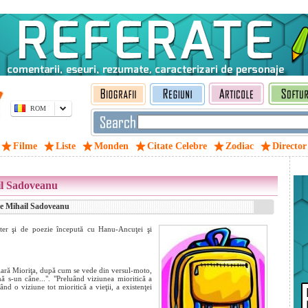
ROM
Filme
Liste
Monden
Citate Celebre
Zodiac
Director
il Sadoveanu
de Mihail Sadoveanu
ter şi de poezie începută cu Hanu-Ancuţei şi
lară Mioriţa, după cum se vede din versul-moto,
mă s-un câne...". "Preluând viziunea mioritică a
d o viziune tot mioritică a vieţii, a existenţei