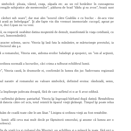
 simbolică: ploaia, vântul, ceaţa, zăpada etc. au un rol hotărâtor în cunoaşterea
crengile subţiratice ale mestecenilor"; pădurea de brad "dădu şi ea zvon"; brazii sunt
cârduri sub soare"; dar mai ales "nourul către Ceahlău e cu bucluc - de-acu vine
arată an îmbelşugat". Şi alte fapte vin din vremuri imemoriale: cucoşul, aşezat pe
re, deci Lipan nu va veni.
că, ea respectă neabătut datina moştenită de demult, manifestată în viaţa cotidiană, cu
zuri, înmormântări).
racter solemn, sacru: Vitoria îşi lasă fata la mănăstire, se mărturiseşte preotului, ia
feciorul său ş.a.
ă a romanului, Vitoria este, aidoma eroilor baladeşti şi epopeici, un "om al acţiunii,
li ordinea normală a lucrurilor, căci crima a tulburat echilibrul lumii.
şte", Vitoria caută, în drumurile ei, confirmări în lumea din jur. Sadoveanu regizează
sul narativ al romanului au valoare simbolică, definind eroina: rânduială, semn,
a împlineşte judecata dreaptă, fără de care sufletul ei n-ar fi avut odihnă.
sufletului ţărănesc patriarhal. Vitoria îşi îngroapă bărbatul după datină. Restabilirea
ă datoria către cel ucis, totul reintră în tiparul vieţii ţărăneşti. Timpul îşi poate relua
ăm de coadă toate câte le-am lăsat." Liniştea si ordinea vieţii au fost restabilite.
a lumii: află ceva mai mult decât pe făptuitorii omorului, şi anume că lumea are o
nolescu).
e de viaţă (ca şi ciobanul din Mioriţa), un echilibru şi o măsură în toate, fără nici o