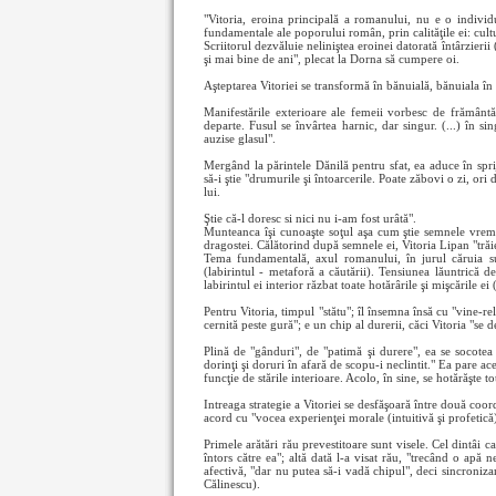
"Vitoria, eroina principală a romanului, nu e o individua
fundamentale ale poporului român, prin calităţile ei: cultul 
Scriitorul dezvăluie neliniştea eroinei datorată întârzierii
şi mai bine de ani", plecat la Dorna să cumpere oi.
Aşteptarea Vitoriei se transformă în bănuială, bănuiala în n
Manifestările exterioare ale femeii vorbesc de frământăr
departe. Fusul se învârtea harnic, dar singur. (...) în s
auzise glasul".
Mergând la părintele Dănilă pentru sfat, ea aduce în spriji
să-i ştie "drumurile şi întoarcerile. Poate zăbovi o zi, ori 
lui.
Ştie că-l doresc si nici nu i-am fost urâtă".
Munteanca îşi cunoaşte soţul aşa cum ştie semnele vremii,
dragostei. Călătorind după semnele ei, Vitoria Lipan "trăie
Tema fundamentală, axul romanului, în jurul căruia sunt
(labirintul - metaforă a căutării). Tensiunea lăuntrică 
labirintul ei interior răzbat toate hotărârile şi mişcările e
Pentru Vitoria, timpul "stătu"; îl însemna însă cu "vine-r
cernită peste gură"; e un chip al durerii, căci Vitoria "se 
Plină de "gânduri", de "patimă şi durere", ea se socotea 
dorinţi şi doruri în afară de scopu-i neclintit." Ea pare a
funcţie de stările interioare. Acolo, în sine, se hotărăşte to
Intreaga strategie a Vitoriei se desfăşoară între două coo
acord cu "vocea experienţei morale (intuitivă şi profetică
Primele arătări rău prevestitoare sunt visele. Cel dintâi c
întors către ea"; altă dată l-a visat rău, "trecând o apă
afectivă, "dar nu putea să-i vadă chipul", deci sincroniz
Călinescu).