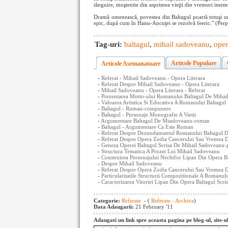
tânguire, moştenite din asprimea vieţii din vremuri imem
Dramă omenească, povestea din Baltagul poartă totuşi u
epic, după cum în Hanu-Ancuţei se rezolvă feeric." (Perp
Tag-uri:
baltagul
,
mihail sadoveanu
,
oper
Articole Populare
Articole Asemanatoare
-
Referat - Mihail Sadoveanu - Opera Literara
-
Referat Despre Mihail Sadoveanu - Opera Literara
-
Mihail Sadoveanu - Opera Literara - Referat
-
Prezentarea Motto-ului Romanului Baltagul De Mihail
-
Valoarea Artistica Si Educativa A Romanului Baltagul
-
Baltagul - Roman-compunere
-
Baltagul - Personaje Monografie A Vietii
-
Argumentare Baltagul De Msadoveanu-roman
-
Baltagul - Argumentare Ca Este Roman
-
Referat Despre Deznodamantul Romanului Baltagul 
-
Referat Despre Opera Zodia Cancerului Sau Vremea D
-
Geneza Operei Baltagul Scrisa De Mihail Sadoveanu-
-
Structura Tematica A Prozei Lui Mihail Sadoveanu
-
Construirea Personajului Nechifor Lipan Din Opera B
-
Despre Mihail Sadoveanu
-
Referat Despre Opera Zodia Cancerului Sau Vremea D
-
Particularitatile Structurii Compozitionale A Romanu
-
Caracterizarea Vitoriei Lipan Din Opera Baltagul Scr
Categorie:
Referate
- (
Referate - Archiva
)
Data Adaugarii:
21 February '11
Adaugati un link spre aceasta pagina pe blog-ul, site-u