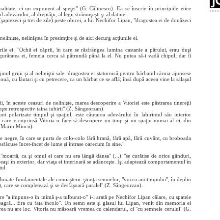
litate, ci un exponent al speţei" (G. Călinescu). Ea se înscrie în principiile etice
adevărului, al dreptăţii, al legii strămoşeşti şi al datinei.
 (şaptezeci şi trei de zile) peste obicei, a lui Nechifor Lipan, "dragostea ei de douăzeci
elinişte, neliniştea în presimţire şi de aici decurg acţiunile ei.
ile ei: "Ochii ei căprii, în care se răsfrângea lumina castanie a pârului, erau duşi
ingurătatea ei, femeia cerca să pătrundă până la el. Nu putea să-i vadă chipul; dar îi
nul grijii şi al neliniştii sale. dragostea ei statornică pentru bărbatul căruia ajunsese
două, cu lăutari şi cu petrecere, ca un bărbat ce se află; însă după aceea vine la sălaşul
 în aceste ceasuri de nelinişte, marea descoperire a Vitoriei este păstrarea tinereţii
şte retrospectiv taina iubirii" (Z. Sângeorzan).
 polarizate timpul şi spaţiul, este căutarea adevărului în labirintul său interior
de care e cuprinsă Vitoria o face să descopere un timp şi un spaţiu numai al ei; din
i (Marin Mincu).
ele negre, în care se purta de colo-colo fără hrană, fără apă, fără cuvânt, cu broboada
desfăcuse încet-încet de lume şi intrase oarecum în sine."
"moartă, ca şi omul ei care nu era lângă dânsa" (...) "se curătise de orice gânduri,
ceeaşi în exterior, dar viaţa ei interioară se adânceşte. Işi adaptează comportamentul în
tul.
rdonate fundamentale ale cunoaşterii: ştiinţa semnelor, "vocea anotimpului", în deplin
), care se completează şi se desfăşoară paralel" (Z. Sângeorzan).
are "a împuns-o în inimă ş-a tulburat-o" i-l arată pe Nechifor Lipan călare, cu spatele
 neagră... Era cu faţa încolo". Un semn este şi glasul lui Lipan, venit din memoria ei
area nu are loc. Vitoria nu măsoară vremea cu calendarul, ci "cu semnele cerului" (G.