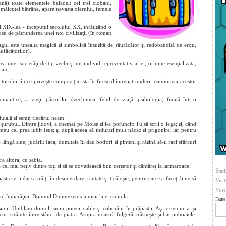
nă) toate elementele baladei: cei trei ciobani,
l măicuţei bătrâne, apare nevasta oierului, femeie
al XlX-lea - începutul secolului XX, înfăţişând o
duse de pătrunderea unei noi civilizaţii (în roman
agul este unealta magică şi simbolică însuşită de răufăcător şi redobândită de erou,
ufăcătorilor).
ea unei societăţi de tip vechi şi un individ reprezentativ al ei, o lume esenţializată,
pan.
orului, în ce priveşte compoziţia, stă în firescul întrepătrunderii continue a acestor
antice, a vieţii păstorilor (vechimea, felul de viaţă, psihologia) fixată într-o
uială şi semn fiecărui neam.
t şurubul. Dintre jidovi, a chemat pe Moise şi i-a poruncit: Tu să scrii o lege; şi, când
 meu cel prea iubit Isus; şi după aceea să înduraţi mult năcaz şi prigonire; iar pentru
ngă sine, jucării: Iaca, dumitale îţi dau botfori şi pinteni şi răşină să-ţi faci sfârcuri
pra altora, cu sabia.
 cel mai beţiv dintre toţi si să se dovedească bun cerşetor şi cântăreţ la iarmaroace.
Stati
tre vi-i dat să trăiţi în desmierdare, răutate şi ticăloşie; pentru care să faceţi bine să
Visi
Vote
ul împărăţiei. Domnul Dumnezeu s-a uitat la ei cu milă:
Fame 
 asinii. Umblăm domol; suim poteci oable şi coborâm în prăpăstii. Aşa ostenim zi şi
curi strâmte între stânci de piatră. Asupra noastră fulgeră, trăsneşte şi bat puhoaiele.