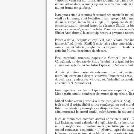
- Apoi aţi venit cei din urmă, zice Domnul cu părere de 
într-un adaos decât o inimă uşoară ca să vă bucuraţi cu al 
muieri frumoase şi iubeţe."
Naraţiunea simplă ar putea fi reţinută schematic în trei păr
vieţii de la munte, a lui Nechifor Lipan, gospodăria famili
dulăii la iernat, într-o baltă a Jijiei, în apropiere de tâ
semnelor naturii; mersul femeii la părintele Dănilă, la bise
în ea ca viermele"; mersul la baba Maranda, care avea "un
Sfintei Ana; drumul la autorităţi pentru a-şivspune necazu
Partea a doua, începută cu cap. VII, când Vitoria "are într
întuneric"; părintele Dănilă îi scrie jalba către autorităţi
soră a mamei Vitoriei; slujba făcută de preotul Dănilă la
grija lui Mitrea; pregătirea de plecare.
Firul naraţiunii urmează popasurile Vitoriei Lipan în 
Călugăreni, nu departe de Piatra Teiului, la crâşma lui Ior
aflarea rămăşiţelor lui Nechifor Lipan între Sabasa şi Suh
A treia, şi ultima parte, stă sub semnul actului justiţiar
mortului; cercetarea despre vinovaţi; întoarcerea acasă
dovedirea şi pedepsirea vinovaţilor; îndeplinirea actulu
colectivă" (N. Manolescu).
Insă tregedia - moartea lui Lipan - nu este scopul cărţii,
Monografia satului românesc de munte de tip arhaic. Rea
Mihail Sadodveanu prezintă o lume esenţializată. Spaţiul 
înalt nivel al spiritualităţii mitice româneşti, un cod mor
Ritmul existenţei păstoreşti este dirijat de fenomenul tr
câini migrează în cursul anului, calendaristic, în căutare 
Nicolae Manolescu combate această apreciere a lui G. Că
(...) Existenţa unui calendar al vieţii păstorilor e lucru c
nu urmăreşte traseul transhumantei (Nechifor pierise înt
spaţiul consacrat, deci mitic. (...) Motivul ieşirii din spaţ
la început ce s-a întâmplat cu bărbatul ei... acesta rămâne