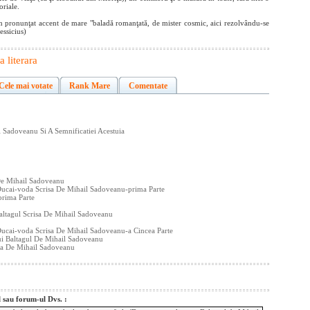
oriale.
n pronunţat accent de mare "baladă romanţată, de mister cosmic, aici rezolvându-se
essicius)
a literara
Cele mai votate
Rank Mare
Comentate
 Sadoveanu Si A Semnificatiei Acestuia
De Mihail Sadoveanu
ucai-voda Scrisa De Mihail Sadoveanu-prima Parte
prima Parte
altagul Scrisa De Mihail Sadoveanu
ucai-voda Scrisa De Mihail Sadoveanu-a Cincea Parte
lui Baltagul De Mihail Sadoveanu
isa De Mihail Sadoveanu
l sau forum-ul Dvs. :