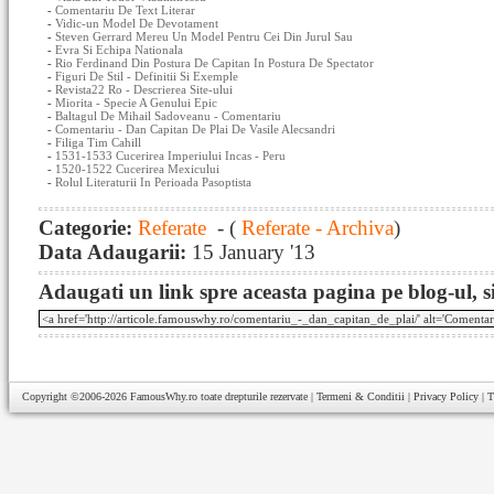
-
Comentariu De Text Literar
-
Vidic-un Model De Devotament
-
Steven Gerrard Mereu Un Model Pentru Cei Din Jurul Sau
-
Evra Si Echipa Nationala
-
Rio Ferdinand Din Postura De Capitan In Postura De Spectator
-
Figuri De Stil - Definitii Si Exemple
-
Revista22 Ro - Descrierea Site-ului
-
Miorita - Specie A Genului Epic
-
Baltagul De Mihail Sadoveanu - Comentariu
-
Comentariu - Dan Capitan De Plai De Vasile Alecsandri
-
Filiga Tim Cahill
-
1531-1533 Cucerirea Imperiului Incas - Peru
-
1520-1522 Cucerirea Mexicului
-
Rolul Literaturii In Perioada Pasoptista
Categorie:
Referate
- (
Referate - Archiva
)
Data Adaugarii:
15 January '13
Adaugati un link spre aceasta pagina pe blog-ul, si
Copyright ©2006-2026
FamousWhy.ro
toate drepturile rezervate |
Termeni & Conditii
|
Privacy Policy
|
T