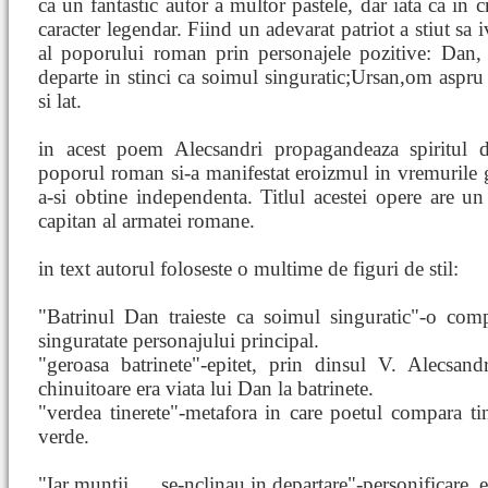
ca un fantastic autor a multor pastele, dar iata ca in 
caracter legendar. Fiind un adevarat patriot a stiut sa 
al poporului roman prin personajele pozitive: Dan, 
departe in stinci ca soimul singuratic;Ursan,om aspru 
si lat.
in acest poem Alecsandri propagandeaza spiritul d
poporul roman si-a manifestat eroizmul in vremurile 
a-si obtine independenta. Titlul acestei opere are u
capitan al armatei romane.
in text autorul foloseste o multime de figuri de stil:
"Batrinul Dan traieste ca soimul singuratic"-o comp
singuratate personajului principal.
"geroasa batrinete"-epitet, prin dinsul V. Alecsan
chinuitoare era viata lui Dan la batrinete.
"verdea tinerete"-metafora in care poetul compara ti
verde.
"Iar muntii,... ,se-nclinau in departare"-personificare, 