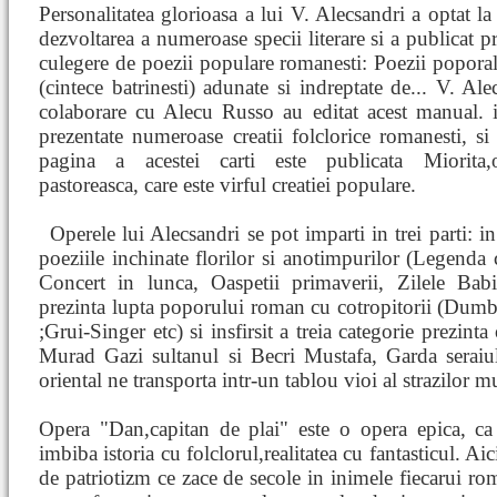
Personalitatea glorioasa a lui V. Alecsandri a optat la 
dezvoltarea a numeroase specii literare si a publicat 
culegere de poezii populare romanesti: Poezii popora
(cintece batrinesti) adunate si indreptate de... V. Ale
colaborare cu Alecu Russo au editat acest manual. i
prezentate numeroase creatii folclorice romanesti, s
pagina a acestei carti este publicata Miorita
pastoreasca, care este virful creatiei populare.
Operele lui Alecsandri se pot imparti in trei parti: i
poeziile inchinate florilor si anotimpurilor (Legenda c
Concert in lunca, Oaspetii primaverii, Zilele Babii
prezinta lupta poporului roman cu cotropitorii (Dumb
;Grui-Singer etc) si insfirsit a treia categorie prezinta 
Murad Gazi sultanul si Becri Mustafa, Garda seraiul
oriental ne transporta intr-un tablou vioi al strazilor 
Opera "Dan,capitan de plai" este o opera epica, ca
imbiba istoria cu folclorul,realitatea cu fantasticul. A
de patriotizm ce zace de secole in inimele fiecarui r