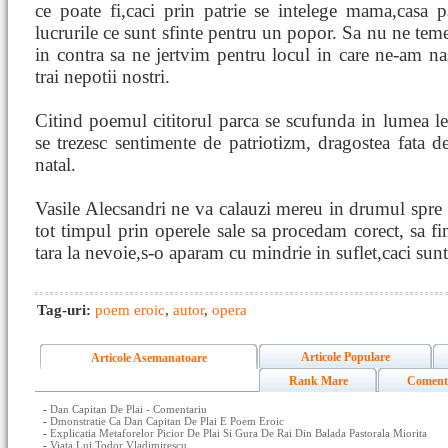
ce poate fi,caci prin patrie se intelege mama,casa par
lucrurile ce sunt sfinte pentru un popor. Sa nu ne tem
in contra sa ne jertvim pentru locul in care ne-am nas
trai nepotii nostri.
Citind poemul cititorul parca se scufunda in lumea lege
se trezesc sentimente de patriotizm, dragostea fata de
natal.
Vasile Alecsandri ne va calauzi mereu in drumul spre
tot timpul prin operele sale sa procedam corect, sa fi
tara la nevoie,s-o aparam cu mindrie in suflet,caci sun
Tag-uri:
poem eroic
,
autor
,
opera
Articole Populare
Articole Asemanatoare
Rank Mare
Coment
-
Dan Capitan De Plai - Comentariu
-
Dmonstratie Ca Dan Capitan De Plai E Poem Eroic
-
Explicatia Metaforelor Picior De Plai Si Gura De Rai Din Balada Pastorala Miorita
-
Viata Lui Todor Vladimirescu