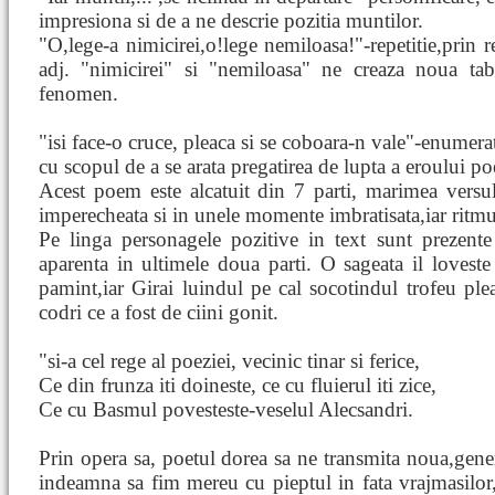
impresiona si de a ne descrie pozitia muntilor.
"O,lege-a nimicirei,o!lege nemiloasa!"-repetitie,prin r
adj. "nimicirei" si "nemiloasa" ne creaza noua tab
fenomen.
"isi face-o cruce, pleaca si se coboara-n vale"-enumerat
cu scopul de a se arata pregatirea de lupta a eroului po
Acest poem este alcatuit din 7 parti, marimea versul
imperecheata si in unele momente imbratisata,iar ritmu
Pe linga personagele pozitive in text sunt prezente 
aparenta in ultimele doua parti. O sageata il loveste
pamint,iar Girai luindul pe cal socotindul trofeu ple
codri ce a fost de ciini gonit.
"si-a cel rege al poeziei, vecinic tinar si ferice,
Ce din frunza iti doineste, ce cu fluierul iti zice,
Ce cu Basmul povesteste-veselul Alecsandri.
Prin opera sa, poetul dorea sa ne transmita noua,genera
indeamna sa fim mereu cu pieptul in fata vrajmasilor,c