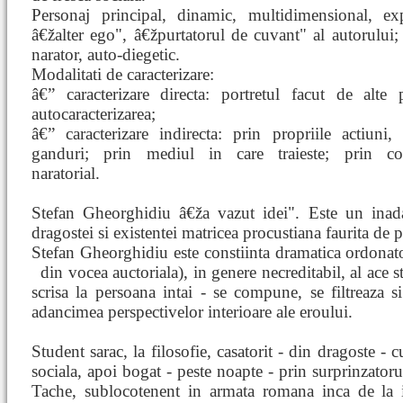
Personaj principal, dinamic, multidimensional, exp
â€žalter ego", â€žpurtatorul de cuvant" al autorului;
narator, auto-diegetic.
Modalitati de caracterizare:
â€” caracterizare directa: portretul facut de alte 
autocaracterizarea;
â€” caracterizare indirecta: prin propriile actiuni, 
ganduri; prin mediul in care traieste; prin co
naratorial.
Stefan Gheorghidiu â€ža vazut idei". Este un inada
dragostei si existentei matricea procustiana faurita de p
Stefan Gheorghidiu este constiinta dramatica ordonato
din vocea auctoriala), in genere necreditabil, al ace
s
scrisa la persoana intai - se compune, se filtreaza s
adancimea perspectivelor interioare ale eroului.
Student sarac, la filosofie, casatorit - din dragoste - 
sociala, apoi bogat - peste noapte - prin surprinzatoru
Tache, sublocotenent in armata romana inca de la i