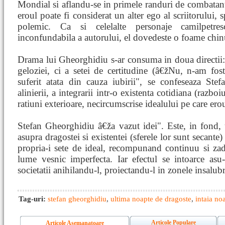
Mondial si aflandu-se in primele randuri de combatant
eroul poate fi considerat un alter ego al scriitorului, spi
polemic. Ca si celelalte personaje camilpetre
inconfundabila a autorului, el dovedeste o foame chin
Drama lui Gheorghidiu s-ar consuma in doua directii: 
geloziei, ci a setei de certitudine (â€žNu, n-am fo
suferit atata din cauza iubirii", se confeseaza Stef
alinierii, a integrarii intr-o existenta cotidiana (razboi
ratiuni exterioare, necircumscrise idealului pe care erou
Stefan Gheorghidiu â€ža vazut idei". Este, in fond, 
asupra dragostei si existentei (sferele lor sunt secante
propria-i sete de ideal, recompunand continuu si zadar
lume vesnic imperfecta. Iar efectul se intoarce asu-p
societatii anihilandu-l, proiectandu-l in zonele insalubr
Tag-uri:
stefan gheorghidiu
,
ultima noapte de dragoste
,
intaia no
Articole Populare
Articole Asemanatoare