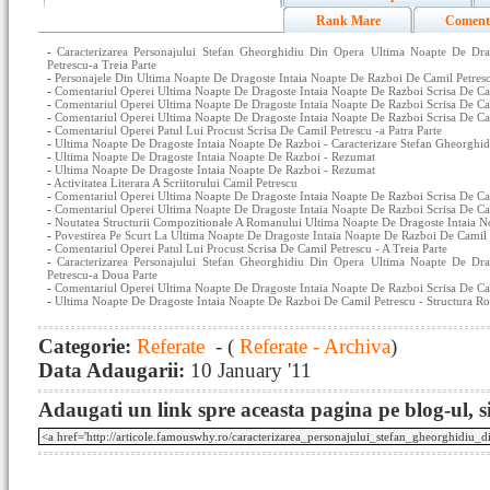
Rank Mare
Coment
-
Caracterizarea Personajului Stefan Gheorghidiu Din Opera Ultima Noapte De Dr
Petrescu-a Treia Parte
-
Personajele Din Ultima Noapte De Dragoste Intaia Noapte De Razboi De Camil Petres
-
Comentariul Operei Ultima Noapte De Dragoste Intaia Noapte De Razboi Scrisa De Cam
-
Comentariul Operei Ultima Noapte De Dragoste Intaia Noapte De Razboi Scrisa De Cam
-
Comentariul Operei Ultima Noapte De Dragoste Intaia Noapte De Razboi Scrisa De Cam
-
Comentariul Operei Patul Lui Procust Scrisa De Camil Petrescu -a Patra Parte
-
Ultima Noapte De Dragoste Intaia Noapte De Razboi - Caracterizare Stefan Gheorghid
-
Ultima Noapte De Dragoste Intaia Noapte De Razboi - Rezumat
-
Ultima Noapte De Dragoste Intaia Noapte De Razboi - Rezumat
-
Activitatea Literara A Scriitorului Camil Petrescu
-
Comentariul Operei Ultima Noapte De Dragoste Intaia Noapte De Razboi Scrisa De Cam
-
Comentariul Operei Ultima Noapte De Dragoste Intaia Noapte De Razboi Scrisa De Ca
-
Noutatea Structurii Compozitionale A Romanului Ultima Noapte De Dragoste Intaia N
-
Povestirea Pe Scurt La Ultima Noapte De Dragoste Intaia Noapte De Razboi De Camil 
-
Comentariul Operei Patul Lui Procust Scrisa De Camil Petrescu - A Treia Parte
-
Caracterizarea Personajului Stefan Gheorghidiu Din Opera Ultima Noapte De Dr
Petrescu-a Doua Parte
-
Comentariul Operei Ultima Noapte De Dragoste Intaia Noapte De Razboi Scrisa De Ca
-
Ultima Noapte De Dragoste Intaia Noapte De Razboi De Camil Petrescu - Structura R
Categorie:
Referate
- (
Referate - Archiva
)
Data Adaugarii:
10 January '11
Adaugati un link spre aceasta pagina pe blog-ul, si