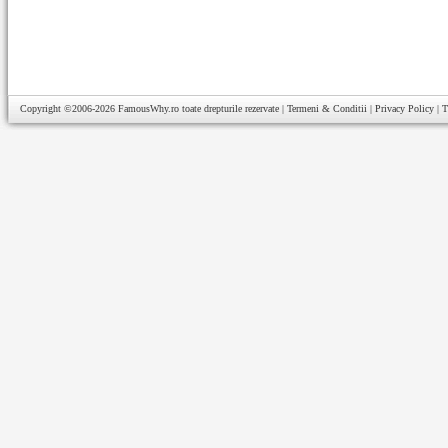
Copyright ©2006-2026
FamousWhy.ro
toate drepturile rezervate |
Termeni & Conditii
|
Privacy Policy
|
T