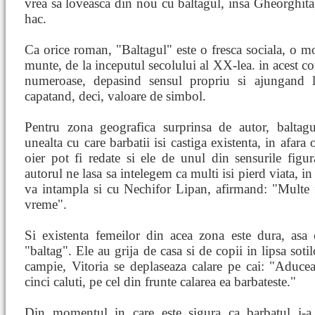
vrea sa loveasca din nou cu baltagul, insa Gheorghita, 
hac.
Ca orice roman, "Baltagul" este o fresca sociala, o m
munte, de la inceputul secolului al XX-lea. in acest con
numeroase, depasind sensul propriu si ajungand l
capatand, deci, valoare de simbol.
Pentru zona geografica surprinsa de autor, baltag
unealta cu care barbatii isi castiga existenta, in afara 
oier pot fi redate si ele de unul din sensurile figur
autorul ne lasa sa intelegem ca multi isi pierd viata, i
va intampla si cu Nechifor Lipan, afirmand: "Multe
vreme".
Si existenta femeilor din acea zona este dura, as
"baltag". Ele au grija de casa si de copii in lipsa sot
campie, Vitoria se deplaseaza calare pe cai: "Aduce
cinci caluti, pe cel din frunte calarea ea barbateste."
Din momentul in care este sigura ca barbatul i-a f