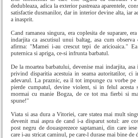
dedubleaza, adica la exterior pastreaza aparentele, cons
satisfactie dusmanilor, dar in interior devine alta, iar a
a inasprit.
Cand ramanea singura, era coplesita de suparare, era
indarjita ca ascutisul unui baltag, asa cum observa 
afirma: "Mamei i-au crescut tepi de aricioaica." E
puternica si apriga, ce-si infrunta barbatul.
De la moartea barbatului, devenise mai indarjita, asa i
privind disparitia acestuia in seama autoritatilor, ci 
adevarul. La praznic, ea il tot impunge cu vorbe pe C
pierde cumpatul, devine violent, si in felul acesta
mormai cu manie Bogza, de ce tot ma fierbi si ma 
spune!"
Viata si asa dura a Vitoriei, care statea mai mult sin
devenit mai aspra de cand i-a disparut sotul: are c
post negru de douasprezece saptamani, din care iese
care i-au stricat caminul, pe care-l durase mai bine de 