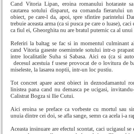
Cand Vitoria Lipan, eroina romanului hotaraste sa
cautarea sotului disparut, ea comanda fierarului un
obiect, pe care-l da, apoi, spre sfintire parintelui Dan
trebuie aceasta arma (ca si pusca pe care o luase), caci 
ca fiul ei, Gheorghita nu are bratul puternic ca al unui
Referiri la baltag se fac si in momentul culminant al
cand Vitoria gaseste osemintele sotului intr-o prapasti
intre localitatile Suha si Sabasa. Aici ea (ca si autor
decesul acestuia f
usese provocat de o lovitura de ba
miseleste, la lasarea noptii, intr-un loc pustiu.
Tot concret apare acest obiect in deznodamantul rom
linistea pana cand nu demasca pe ucigasi, invitandu-i
Calistrat Bogza si llie Cutui.
Aici eroina se preface ca vorbeste cu mortul sau si
unuia dintre cei doi, se afla sange, semn ca acela i-a r
Aceasta insinuare are efectul scontat, caci ucigasul se