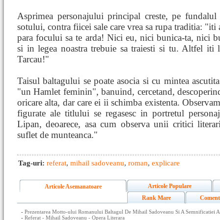
Asprimea personajului principal creste, pe fundalul 
sotului, contra fiicei sale care vrea sa rupa traditia: "iti
para focului sa te arda! Nici eu, nici bunica-ta, nici 
si in legea noastra trebuie sa traiesti si tu. Altfel it
Tarcau!"
Taisul baltagului se poate asocia si cu mintea ascutita
"un Hamlet feminin", banuind, cercetand, descoperind 
oricare alta, dar care ei ii schimba existenta. Observa
figurate ale titlului se regasesc in portretul persona
Lipan, deoarece, asa cum observa unii critici litera
suflet de munteanca."
Tag-uri:
referat
,
mihail sadoveanu
,
roman
,
explicare
Articole Populare
Articole Asemanatoare
Rank Mare
Coment
-
Prezentarea Motto-ului Romanului Baltagul De Mihail Sadoveanu Si A Semnificatiei A
-
Referat - Mihail Sadoveanu - Opera Literara