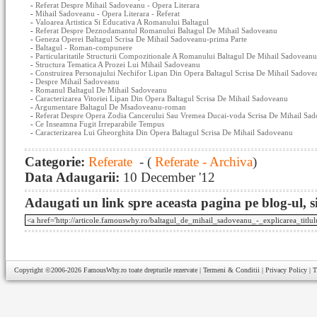
-
Referat Despre Mihail Sadoveanu - Opera Literara
-
Mihail Sadoveanu - Opera Literara - Referat
-
Valoarea Artistica Si Educativa A Romanului Baltagul
-
Referat Despre Deznodamantul Romanului Baltagul De Mihail Sadoveanu
-
Geneza Operei Baltagul Scrisa De Mihail Sadoveanu-prima Parte
-
Baltagul - Roman-compunere
-
Particularitatile Structurii Compozitionale A Romanului Baltagul De Mihail Sadoveanu
-
Structura Tematica A Prozei Lui Mihail Sadoveanu
-
Construirea Personajului Nechifor Lipan Din Opera Baltagul Scrisa De Mihail Sadove
-
Despre Mihail Sadoveanu
-
Romanul Baltagul De Mihail Sadoveanu
-
Caracterizarea Vitoriei Lipan Din Opera Baltagul Scrisa De Mihail Sadoveanu
-
Argumentare Baltagul De Msadoveanu-roman
-
Referat Despre Opera Zodia Cancerului Sau Vremea Ducai-voda Scrisa De Mihail Sad
-
Ce Inseamna Fugit Irreparabile Tempus
-
Caracterizarea Lui Gheorghita Din Opera Baltagul Scrisa De Mihail Sadoveanu
Categorie:
Referate
- (
Referate - Archiva
)
Data Adaugarii:
10 December '12
Adaugati un link spre aceasta pagina pe blog-ul, si
Copyright ©2006-2026
FamousWhy.ro
toate drepturile rezervate |
Termeni & Conditii
|
Privacy Policy
|
T