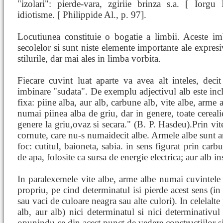
"izolari": pierde-vara, zgiriie brinza s.a. [ Iorgu
idiotisme. [ Philippide Al., p. 97].
Locutiunea constituie o bogatie a limbii. Aceste im
secolelor si sunt niste elemente importante ale expresivi
stilurile, dar mai ales in limba vorbita.
Fiecare cuvint luat aparte va avea alt inteles, decit
imbinare "sudata". De exemplu adjectivul alb este inc
fixa: piine alba, aur alb, carbune alb, vite albe, arme 
numai piinea alba de griu, dar in genere, toate cereali
genere la griu,ovaz si secara." (B. P. Hasdeu).Prin vit
cornute, care nu-s numaidecit albe. Armele albe sunt a
foc: cutitul, baioneta, sabia. in sens figurat prin carb
de apa, folosite ca sursa de energie electrica; aur alb
In paralexemele vite albe, arme albe numai cuvintele 
propriu, pe cind determinatul isi pierde acest sens (in 
sau vaci de culoare neagra sau alte culori). In celelalt
alb, aur alb) nici determinatul si nici determinativul
opunindu-se din acest punct de vedere constructiilor si