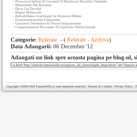
-
Precursorii Italieni Ai Cercetarii Si Rezolvarii Situatiilor Familiale
-
Minoritatile Din Romania
-
Dacia Lui Decebal
-
Despre Melancolie
-
Aplicabilitatea Grafologiei In Domeniul Militar
-
Enumeratiarepetitia Comparatia
-
Caracterul Tendentios Al Teoriei Imigrationiste
-
Comportamentul Procreativ Al Cuplurilor Disfunctionale
Categorie:
Referate
- (
Referate - Archiva
)
Data Adaugarii:
06 December '12
Adaugati un link spre aceasta pagina pe blog-ul, si
Copyright ©2006-2026
FamousWhy.ro
toate drepturile rezervate |
Termeni & Conditii
|
Privacy Policy
|
T