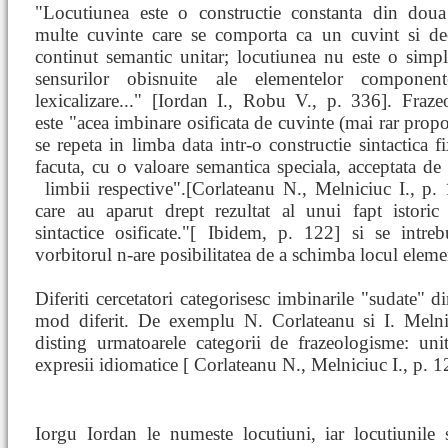
"Locutiunea este o constructie constanta din dou
multe cuvinte care se comporta ca un cuvint si de
continut semantic unitar; locutiunea nu este o simp
sensurilor obisnuite ale elementelor componen
lexicalizare..." [Iordan I., Robu V., p. 336]. Fraz
este "acea imbinare osificata de cuvinte (mai rar propoz
se repeta in limba data intr-o constructie sintactica fi
facuta, cu o valoare semantica speciala, acceptata de 
limbii respective".[Corlateanu N., Melniciuc I., p
care au aparut drept rezultat al unui fapt istoric 
sintactice osificate."[ Ibidem, p. 122] si se intre
vorbitorul n-are posibilitatea de a schimba locul ele
Diferiti cercetatori categorisesc imbinarile "sudate" 
mod diferit. De exemplu N. Corlateanu si I. Melni
disting urmatoarele categorii de frazeologisme: uni
expresii idiomatice [ Corlateanu N., Melniciuc I., p. 1
Iorgu Iordan le numeste locutiuni, iar locutiunil