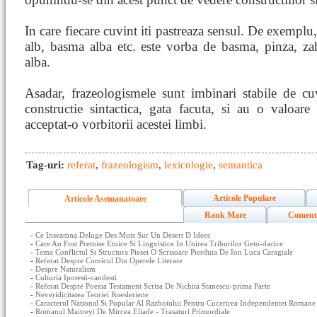
In care fiecare cuvint iti pastreaza sensul. De exemplu
alb, basma alba etc. este vorba de basma, pinza, zah
alba.
Asadar, frazeologismele sunt imbinari stabile de cu
constructie sintactica, gata facuta, si au o valoar
acceptat-o vorbitorii acestei limbi.
Tag-uri:
referat
,
frazeologism
,
lexicologie
,
semantica
Articole Populare
Articole Asemanatoare
Rank Mare
Coment
-
Ce Inseamna Deluge Des Mots Sur Un Desert D Idees
-
Care Au Fost Premise Etnice Si Lingvistice In Unirea Triburilor Geto-dacice
-
Tema Conflictul Si Structura Piesei O Scrisoare Pierduta De Ion Luca Caragiale
-
Referat Despre Comicul Din Operele Literare
-
Despre Naturalism
-
Culturia Ipotesti-candesti
-
Referat Despre Poezia Testament Scrisa De Nichita Stanescu-prima Parte
-
Neveridicitatea Teoriei Roesleriene
-
Caracterul National Si Popular Al Razboiului Pentru Cucerirea Independentei Romane
-
Romanul Maitreyi De Mircea Eliade - Trasaturi Primordiale