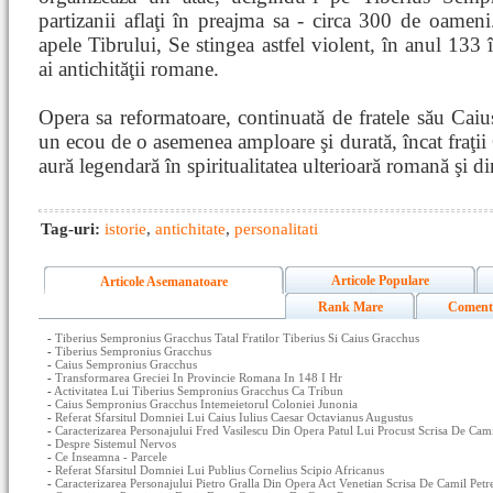
partizanii aflaţi în preajma sa - circa 300 de oameni
apele Tibrului, Se stingea astfel violent, în anul 133 î
ai antichităţii romane.
Opera sa reformatoare, continuată de fratele său Ca
un ecou de o asemenea amploare şi durată, încat fraţi
aură legendară în spiritualitatea ulterioară romană şi d
Tag-uri:
istorie
,
antichitate
,
personalitati
Articole Populare
Articole Asemanatoare
Rank Mare
Coment
-
Tiberius Sempronius Gracchus Tatal Fratilor Tiberius Si Caius Gracchus
-
Tiberius Sempronius Gracchus
-
Caius Sempronius Gracchus
-
Transformarea Greciei In Provincie Romana In 148 I Hr
-
Activitatea Lui Tiberius Sempronius Gracchus Ca Tribun
-
Caius Sempronius Gracchus Intemeietorul Coloniei Junonia
-
Referat Sfarsitul Domniei Lui Caius Iulius Caesar Octavianus Augustus
-
Caracterizarea Personajului Fred Vasilescu Din Opera Patul Lui Procust Scrisa De Cam
-
Despre Sistemul Nervos
-
Ce Inseamna - Parcele
-
Referat Sfarsitul Domniei Lui Publius Cornelius Scipio Africanus
-
Caracterizarea Personajului Pietro Gralla Din Opera Act Venetian Scrisa De Camil Pet