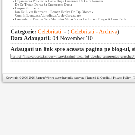
-
Organizarea Provinciei Dacia Dupa Cucerirea De Catre Romani
-
De Ce Traian Dorea Sa Cucereasca Dacia
-
Despre Profilaxie
-
Ion De Liviu Rebreanu - Roman Realist De Tip Obiectiv
-
Cum Influenteaza Altitudinea Apele Curgatoare
-
Comentariul Poeziei Vara Sfantului Mihai Scrisa De Lucian Blaga- A Doua Parte
Categorie:
Celebritati
- (
Celebritati - Archiva
)
Data Adaugarii:
04 November '10
Adaugati un link spre aceasta pagina pe blog-ul, si
Copyright ©2006-2026
FamousWhy.ro
toate drepturile rezervate |
Termeni & Conditii
|
Privacy Policy
|
T