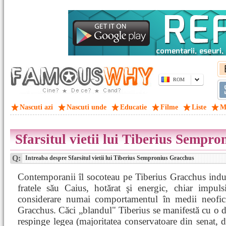
ROM
Nascuti azi
Nascuti unde
Educatie
Filme
Liste
M
Sfarsitul vietii lui Tiberius Sempr
Q:
Intreaba despre Sfarsitul vietii lui Tiberius Sempronius Gracchus
Contemporanii îl socoteau pe Tiberius Gracchus indu
fratele său Caius, hotărat şi energic, chiar impuls
considerare numai comportamentul în medii neoficial
Gracchus. Căci „blandul" Tiberius se manifestă cu o du
respinge legea (majoritatea conservatoare din senat, de