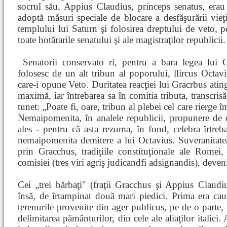
socrul său, Appius Claudius, princeps senatus, erau
adoptă măsuri speciale de blocare a desfăşurării vieţi
templului lui Saturn şi folosirea dreptului de veto, pe
toate hotărarile senatului şi ale magistraţilor republicii.
Senatorii conservato
ri, pentru a bara legea lui G
folosesc de un alt tribun al poporului, llircus Octav
care-i opune Veto. Duritatea reacţiei lui Gracrbus at
maximă, iar întrebarea sa în comitia tributa, transcri
tunet: „Poate fi, oare, tribun al plebei cel care rierge
Nemaipomenita, în analele republicii, propunere de d
ales - pentru că asta rezuma, în fond, celebra îrtreb
nemaipomenita demitere a lui Octavius. Suveranitate
prin Gracchus, tradiţiile constituţionale ale Romei, 
comisiei (tres viri agriş judicandfi adsignandis), deveni
Cei „trei bărbaţi" (fraţii Gracchus şi Appius Claud
însă, de îrtampinat două mari piedici. Prima era cauz
terenurile provenite din ager publicus, pe de o parte, i
delimitarea pământurilor, din cele ale aliaţilor italici.