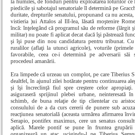
la humiles, de fonduri pentru exploatarea loturilor ce 
piedicile şi sabotajul senatoriale îl determină pe Gracc
duritate, drepturile senatului, propunand ca nu acesta,
vistieria )ui Attalos al IlI-lea, lăsată moştenire Ro
încă: înţelegând că programul său de reforme (lărgit şi
militar) nu poate fi aplicat decat dacă îşi păstrează func
şi îşi puse din nou candidatura pentru tribunat. Cu t
ruralilor (aflaţi la utunci agricole), voturile (primele
favorabile, ceea ce-i determină pe adversarii săi s
procedeul amanării.
Era limpede că urzeau un complot, pe care Tiberius S
dealtfel, în ajunul zilei hotărate pentru continuarea al
şi îşi încreclinţă fiul spre creştere celor apropiaţi. 
asiguraseră sprijinul plebei urbane, neinteresată în
schimb, de buna relaţie de tip clientelar cu aristoc
consulului de a da curs cererii de punere sub acuza
reacţiunea senatorială (aceasta urmărea afirmarea învin
Serapio, pontifex maximus, cere un senatus consult
aplică. Marele pontif se pune în fruntea grupării 
organizează un atac, ucigindu-l pe Tiberius Sem