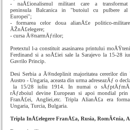
- naÅ£ionalismul militant care a transformat
peninsula Balcanica in "butoiul cu pulbere al
Europei";
- formarea celor doua alianÅ£e politico-militar
ÃŽnÅ£elegere;
- cursa Ã®narmÄƒrilor;
Pretextul l-a constituit asasinarea printului moÅŸten
Ferdinand si a soÅ£iei sale la Sarajevo la 15-28 
Gavrilo Princip.
Desi Serbia a Ã®ndeplinit majoritatea cererilor din
Austro - Ungaria, aceasta din urma adreseazÄƒ o dec
la 15/28 iuliu 1914. In numai o
sÄƒptÄƒmÃ¢
rÄƒzboiul devine European si apoi mondial prin i
FranÅ£ei, Angliei,etc. Tripla AlianÅ£a era for
Ungaria, Turcia, Bulgaria.
Tripla InÅ£elegere FranÅ£a, Rusia, RomÃ¢nia, An