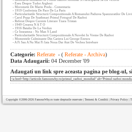
-
Eseu Despre Tudor Arghezi
-
Morometii De Marin Preda - Comentariu
-
1919 Conferinta De Pace De La Paris
-
Particularitatile Structurii Compozitionale A Romanului Padurea Spanzuratilor De Liv
-
Carol Popp De Szathmari Primul Fotograf De Razboi
-
Referat Despre Curente Literare Tzara Tristan
-
1949 Crearea N A T O
-
1916 Batalia De La Verdun
-
Ce Inseamna - No Man S Land
-
Particularitatile Structurii Compozitionale A Nuvelei In Vreme De Razboi
-
Momentele Culminante Din Cariera Lui George Enescu
-
A Fi Sau A Nu Mai Fi Iata Noua Dar Atat De Vechea Intrebare
Categorie:
Referate
- (
Referate - Archiva
)
Data Adaugarii:
04 December '09
Adaugati un link spre aceasta pagina pe blog-ul, si
Copyright ©2006-2026
FamousWhy.ro
toate drepturile rezervate |
Termeni & Conditii
|
Privacy Policy
|
T