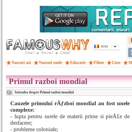
ROM
Nascuti azi
Nascuti unde
Educatie
Filme
Liste
M
Primul razboi mondial
Q:
Intreaba despre Primul razboi mondial
Cauzele primului rÄƒzboi mondial au fost unele
complexe:
- lupta pentru surele de materii prime si pieÅ£e de
desfacere;
- probleme coloniale;