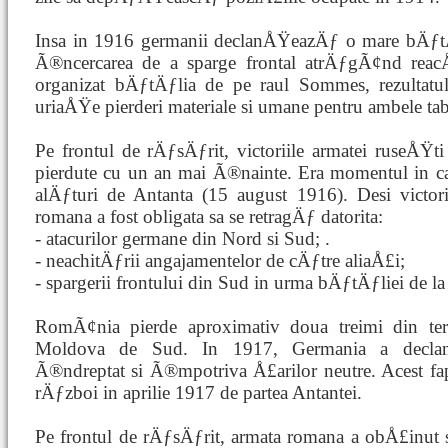
Insa in 1916 germanii declanÅŸeazÄƒ o mare bÄƒtÄ
Ã®ncercarea de a sparge frontal atrÄƒgÃ¢nd reacÅ
organizat bÄƒtÄƒlia de pe raul Sommes, rezultatul
uriaÅŸe pierderi materiale si umane pentru ambele tab
Pe frontul de rÄƒsÄƒrit, victoriile armatei ruseÅŸti 
pierdute cu un an mai Ã®nainte. Era momentul in c
alÄƒturi de Antanta (15 august 1916). Desi victor
romana a fost obligata sa se retragÄƒ datorita:
- atacurilor germane din Nord si Sud; .
- neachitÄƒrii angajamentelor de cÄƒtre aliaÅ£i;
- spargerii frontului din Sud in urma bÄƒtÄƒliei de la
RomÃ¢nia pierde aproximativ doua treimi din terit
Moldova de Sud. In 1917, Germania a declanÅ
Ã®ndreptat si Ã®mpotriva Å£arilor neutre. Acest fap
rÄƒzboi in aprilie 1917 de partea Antantei.
Pe frontul de rÄƒsÄƒrit, armata romana a obÅ£inut su