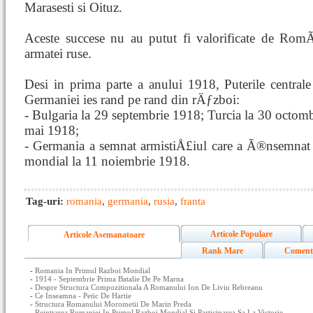
Marasesti si Oituz.
Aceste succese nu au putut fi valorificate de Rom
armatei ruse.
Desi in prima parte a anului 1918, Puterile centrale
Germaniei ies rand pe rand din rÄƒzboi:
- Bulgaria la 29 septembrie 1918; Turcia la 30 octomb
mai 1918;
- Germania a semnat armistiÅ£iul care a Ã®nsemnat
mondial la 11 noiembrie 1918.
Tag-uri:
romania
,
germania
,
rusia
,
franta
Articole Populare
Articole Asemanatoare
Rank Mare
Coment
-
Romania In Primul Razboi Mondial
-
1914 - Septembrie Prima Batalie De Pe Marna
-
Despre Structura Compozitionala A Romanului Ion De Liviu Rebreanu
-
Ce Inseamna - Petic De Hartie
-
Structura Romanului Morometii De Marin Preda
-
Reintrarea Romaniei In Primul Razboi Mondial Si Participarea Sa La Victorie