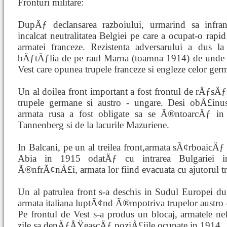
Fronturi militare:
DupÄƒ declansarea razboiului, urmarind sa infra
incalcat neutralitatea Belgiei pe care a ocupat-o r
armatei franceze. Rezistenta adversarului a dus l
bÄƒtÄƒlia de pe raul Marna (toamna 1914) de unde a 
Vest care opunea trupele franceze si engleze celor ger
Un al doilea front important a fost frontul de rÄƒsÄ
trupele germane si austro - ungare. Desi obÅ£inuse
armata rusa a fost obligate sa se Ã®ntoarcÄƒ i
Tannenberg si de la lacurile Mazuriene.
In Balcani, pe un al treilea front,armata sÃ¢rboaicÄƒ r
Abia in 1915 odatÄƒ cu intrarea Bulgariei i
Ã®nfrÃ¢nÅ£i, armata lor fiind evacuata cu ajutorul tr
Un al patrulea front s-a deschis in Sudul Europei dup
armata italiana luptÃ¢nd Ã®mpotriva trupelor austro 
Pe frontul de Vest s-a produs un blocaj, armatele ne
zile sa depÄƒÅŸeascÄƒ poziÅ£iile ocupate in 1914.