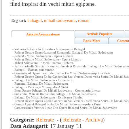
fiind inspirat din vechi mituri egiptene.
Tag-uri:
baltagul
,
mihail sadoveanu
,
roman
Articole Populare
Articole Asemanatoare
Rank Mare
Coment
-
Valoarea Artistica Si Educativa A Romanului Baltagul
-
Referat Despre Deznodamantul Romanului Baltagul De Mihail Sadoveanu
-
Referat - Mihail Sadoveanu - Opera Literara
-
Referat Despre Mihail Sadoveanu - Opera Literara
-
Mihail Sadoveanu - Opera Literara - Referat
-
Particularitatile Structurii Compozitionale A Romanului Baltagul De Mihail Sadoveanu
-
Baltagul - Roman-compunere
-
Comentariul Operei Fratii Jderi Scrisa De Mihail Sadoveanu-prima Parte
-
Referat Despre Opera Zodia Cancerului Sau Vremea Ducai-voda Scrisa De Mihail Sad
-
Baltagul De Mihail Sadoveanu - Comentariu
-
Romanul Baltagul De Mihail Sadoveanu
-
Baltagul - Personaje Monografie A Vietii
-
Eseu Despre Baltagul De Mihail Sadoveanu - Comentariu Literar
-
Substratul Mitic Al Romanului Baltagul De Mihail Sadoveanu
-
Baltagul De Mihail Sadoveanu - Explicarea Titlului
-
Referat Despre Opera Zodia Cancerului Sau Vremea Ducai-voda Scrisa De Mihail Sad
-
Geneza Operei Baltagul Scrisa De Mihail Sadoveanu-prima Parte
-
Caracterizarea Vitoriei Lipan Din Opera Baltagul Scrisa De Mihail Sadoveanu
Categorie:
Referate
- (
Referate - Archiva
)
Data Adaugarii:
17 January '11