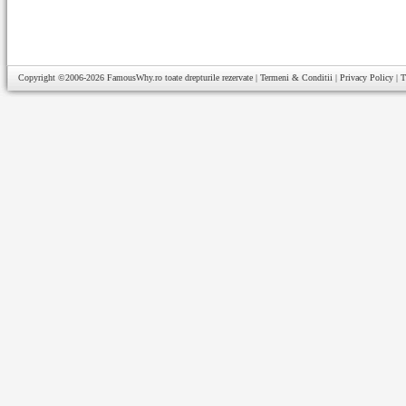
Copyright ©2006-2026
FamousWhy.ro
toate drepturile rezervate |
Termeni & Conditii
|
Privacy Policy
|
T