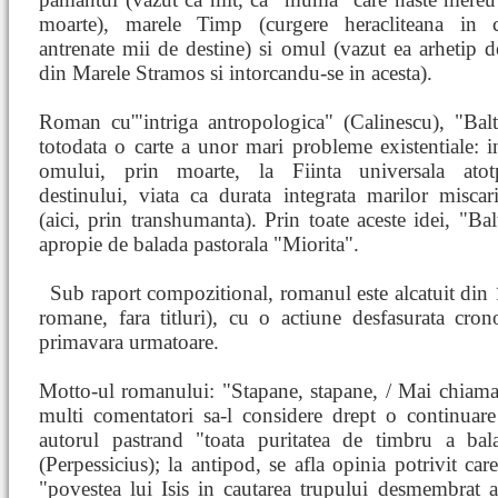
moarte), marele Timp (curgere heracliteana in 
antrenate mii de destine) si omul (vazut ea arhetip 
din Marele Stramos si intorcandu-se in acesta).
Roman cu'"intriga antropologica" (Calinescu), "Balt
totodata o carte a unor mari probleme existentiale: i
omului, prin moarte, la Fiinta universala atotp
destinului, viata ca durata integrata marilor misca
(aici, prin transhumanta). Prin toate aceste idei, "Bal
apropie de balada pastorala "Miorita".
Sub raport compozitional, romanul
este alcatuit din
romane, fara titluri), cu o actiune desfasurata cro
primavara urmatoare.
Motto-ul romanului: "Stapane, stapane, / Mai chiama 
multi comentatori sa-l considere drept o continuare
autorul pastrand "toata puritatea de timbru a bala
(Perpessicius); la antipod, se afla opinia potrivit c
"povestea lui Isis in cautarea trupului desmembrat ai