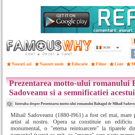
ROM
Nascuti azi
Nascuti unde
Educatie
Filme
Liste
M
Prezentarea motto-ului romanului B
Sadoveanu si a semnificatiei acestu
Q:
Intreaba despre Prezentarea motto-ului romanului Baltagul de Mihail Sadovean
Mihail Sadoveanu (1880-l961) a fost cel mai, mare p
artist al nostru. Opera sa constituie un edificiu 
monumental, o "eterna reintoarcere" la tiparele din
pamantul (vazut ca mit, ca "muma" care naste mereu 