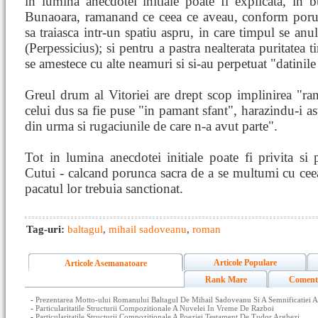
in lumina anecdotei initiale poate fi explicata, in 
Bunaoara, ramanand ce ceea ce aveau, conform porunc
sa traiasca intr-un spatiu aspru, in care timpul se anul
(Perpessicius); si pentru a pastra nealterata puritatea 
se amestece cu alte neamuri si si-au perpetuat "datinile
Greul drum al Vitoriei are drept scop implinirea "rand
celui dus sa fie puse "in pamant sfant", harazindu-i as
din urma si rugaciunile de care n-a avut parte".
Tot in lumina anecdotei initiale poate fi privita si 
Cutui - calcand porunca sacra de a se multumi cu ceea 
pacatul lor trebuia sanctionat.
Tag-uri:
baltagul
,
mihail sadoveanu
,
roman
Articole Populare
Articole Asemanatoare
Rank Mare
Coment
-
Prezentarea Motto-ului Romanului Baltagul De Mihail Sadoveanu Si A Semnificatiei A
-
Particularitatile Structurii Compozitionale A Nuvelei In Vreme De Razboi
-
Particularitatile Structurii Compozitionale A Poeziei Testament De Tudor Arghezi