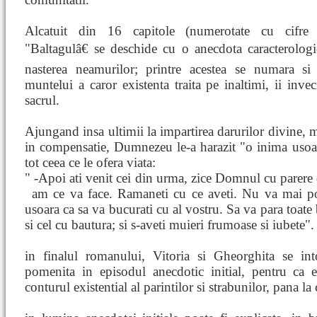
Alcatuit din 16 capitole (numerotate cu cifre
"Baltagulâ€ se deschide cu o anecdota caracterolog
nasterea neamurilor; printre acestea se numara si l
muntelui a caror existenta traita pe inaltimi, ii inve
sacrul.
Ajungand insa ultimii la impartirea darurilor divine, 
in compensatie, Dumnezeu le-a harazit "o inima usoar
tot ceea ce le ofera viata:
" -Apoi ati venit cei din urma, zice Domnul cu parere d
am ce va face. Ramaneti cu ce aveti. Nu va mai p
usoara ca sa va bucurati cu al vostru. Sa va para toate 
si cel cu bautura; si s-aveti muieri frumoase si iubete".
in finalul romanului, Vitoria si Gheorghita se into
pomenita in episodul anecdotic initial, pentru ca e
conturul existential al parintilor si strabunilor, pana la