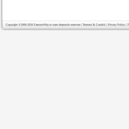
Copyright ©2006-2026
FamousWhy.ro
toate drepturile rezervate |
Termeni & Conditii
|
Privacy Policy
|
T