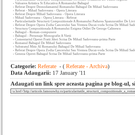
-
Valoarea Artistica Si Educativa A Romanului Baltagul
-
Referat Despre Deznodamantul Romanului Baltagul De Mihail Sadoveanu
-
Referat - Mihail Sadoveanu - Opera Literara
-
Referat Despre Mihail Sadoveanu - Opera Literara
-
Mihail Sadoveanu - Opera Literara - Referat
-
Particularitatile Structurii Compozitionale A Romanului Padurea Spanzuratilor De Liv
-
Referat Despre Opera Zodia Cancerului Sau Vremea Ducai-voda Scrisa De Mihail Sad
-
Structura Compozitionala A Romanului Enigma Otiliei De George Calinescu
-
Baltagul - Roman-compunere
-
Baltagul - Personaje Monografie A Vietii
-
Comentariul Operei Fratii Jderi Scrisa De Mihail Sadoveanu-prima Parte
-
Romanul Baltagul De Mihail Sadoveanu
-
Substratul Mitic Al Romanului Baltagul De Mihail Sadoveanu
-
Referat Despre Opera Zodia Cancerului Sau Vremea Ducai-voda Scrisa De Mihail Sad
-
Geneza Operei Baltagul Scrisa De Mihail Sadoveanu-prima Parte
Categorie:
Referate
- (
Referate - Archiva
)
Data Adaugarii:
17 January '11
Adaugati un link spre aceasta pagina pe blog-ul, si