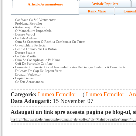
Articole Populare
Articole Asemanatoare
Rank Mare
Coment
-
Catifeaua Ca Stil Vestimentar
-
Problema Pistruilor
-
Automasajul Mainilor
-
O Manechiura Impecabila
-
Despre Veruci
-
Ce Este Atetoza
-
Cum Sa Crosetam O Rochita Combinata Cu Tricot
-
O Pedichiura Perfecta
-
Leonid Dimov- Vis Cu Bufon
-
Despre Scabie
-
Ce Este Mastita
-
Cum Se Cos Aplicatiile Pe Haine
-
Coji De Portocale Confiate
-
Comentariul Poeziei Graiul Neamului Scrisa De George Cosbuc - A Doua Parte
-
Dulceata De Coji De Pepeni Verzi
-
Bronzul Vedetelor
-
Copiii Gemeni
-
Ce Este Acrocianoza
Categorie:
Lumea Femeilor
- (
Lumea Femeilor - Ar
Data Adaugarii:
15 November '07
Adaugati un link spre aceasta pagina pe blog-ul, si