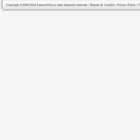
Copyright ©2006-2026
FamousWhy.ro
toate drepturile rezervate |
Termeni & Conditii
|
Privacy Policy
|
T