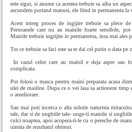
este sigur, si anume ca acestea trebuie sa aiba un aspe
ascundem purtand manusi, ele fiind in permanenta la 
Acest intreg proces de ingijire trebuie sa plece de
Persoanele care nu au mainile foarte sensibile, pot
Mainile trebuie ingrijite in permanenta, insa mai ales p
Tot ce trebuie sa faci este sa te dai cel putin o data pe 
In cazul celor care au mainil
e deja aspre sau f
complicata.
Pot folosi o masca pentru maini preparata acasa dintr
ulei de masline. Dupa ce o vei lasa sa actioneze timp
o ameliorare.
Sau mai poti incerca o alta solutie naturista miraculoa
tale, dar si de unghiile tale- unge-ti mainile si unghiil
culci noaptea, apoi acopera-ti-le cu o pereche de man
uimita de rezultatul obtinut.