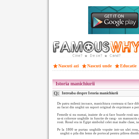
Nascuti azi
Nascuti unde
Educatie
Istoria manichiurii
Q:
Intreaba despre Istoria manichiurii
De patru milenii incoace, manichiura conteaza si face difer
au facut din unghii un suport original de exprimare a pers
Femeile si nu numai, inainte de a-si face buzele rosii sa
sa-si coloreze unghiile in functie de rang- un manuscris 
rosii. Rosul era in Egipt simbolul celei mai inalte clase,
Pe la 1800 se purtau unghiile vopsite intr-un ulei rosu
unghii o pila din lemn de portocal pentru pilirea
dintilo