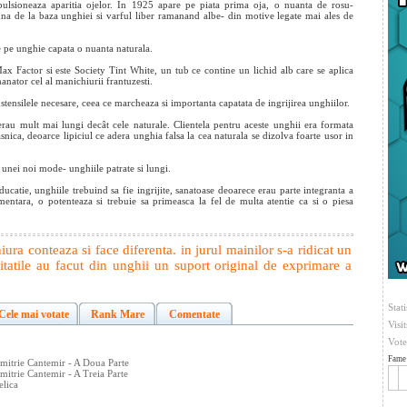
pulsioneaza aparitia ojelor. In 1925 apare pe piata prima oja, o nuanta de rosu-
luna de la baza unghiei si varful liber ramanand albe- din motive legate mai ales de
e pe unghie capata o nuanta naturala.
x Factor si este Society Tint White, un tub ce contine un lichid alb care se aplica
manator cel al manichiurii frantuzesti.
stensilele necesare, ceea ce marcheaza si importanta capatata de ingrijirea unghiilor.
erau mult mai lungi decât cele naturale. Clientela pentru aceste unghii era formata
nica, deoarce lipiciul ce adera unghia falsa la cea naturala se dizolva foarte usor in
unei noi mode- unghiile patrate si lungi.
ucatie, unghiile trebuind sa fie ingrijite, sanatoase deoarece erau parte integranta a
entara, o potenteaza si trebuie sa primeasca la fel de multa atentie ca si o piesa
ura conteaza si face diferenta. in jurul mainilor s-a ridicat un
ritatile au facut din unghii un suport original de exprimare a
Stati
Cele mai votate
Rank Mare
Comentate
Visi
Vote
Fame 
imitrie Cantemir - A Doua Parte
mitrie Cantemir - A Treia Parte
elica