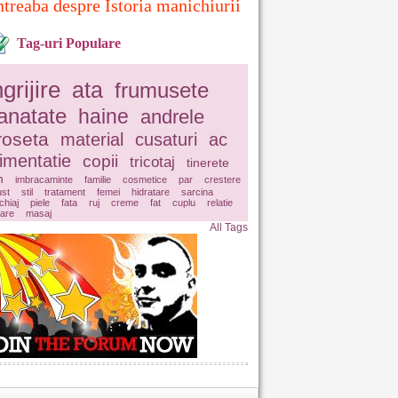
ntreaba despre Istoria manichiurii
Tag-uri Populare
ngrijire
ata
frumusete
anatate
haine
andrele
roseta
material
cusaturi
ac
limentatie
copii
tricotaj
tinerete
n
imbracaminte
familie
cosmetice
par
crestere
ust
stil
tratament
femei
hidratare
sarcina
hiaj
piele
fata
ruj
creme
fat
cuplu
relatie
lare
masaj
All Tags