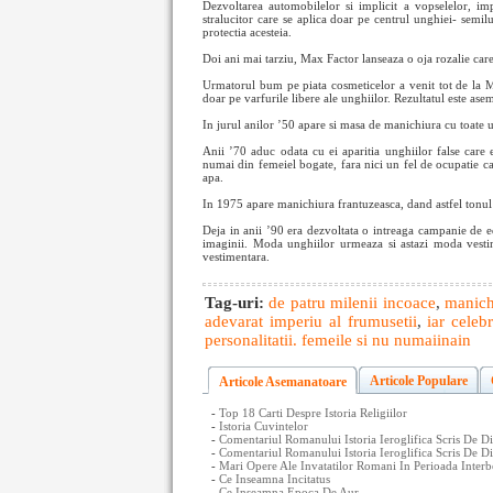
Dezvoltarea automobilelor si implicit a vopselelor, im
stralucitor care se aplica doar pe centrul unghiei- semi
protectia acesteia.
Doi ani mai tarziu, Max Factor lanseaza o oja rozalie car
Urmatorul bum pe piata cosmeticelor a venit tot de la Ma
doar pe varfurile libere ale unghiilor. Rezultatul este ase
In jurul anilor ’50 apare si masa de manichiura cu toate u
Anii ’70 aduc odata cu ei aparitia unghiilor false care 
numai din femeiel bogate, fara nici un fel de ocupatie cas
apa.
In 1975 apare manichiura frantuzeasca, dand astfel tonul 
Deja in anii ’90 era dezvoltata o intreaga campanie de ed
imaginii. Moda unghiilor urmeaza si astazi moda vestim
vestimentara.
Tag-uri:
de patru milenii incoace
,
manichi
adevarat imperiu al frumusetii
,
iar celeb
personalitatii. femeile si nu numai
inain
Articole Populare
Articole Asemanatoare
-
Top 18 Carti Despre Istoria Religiilor
-
Istoria Cuvintelor
-
Comentariul Romanului Istoria Ieroglifica Scris De D
-
Comentariul Romanului Istoria Ieroglifica Scris De Di
-
Mari Opere Ale Invatatilor Romani In Perioada Interb
-
Ce Inseamna Incitatus
-
Ce Inseamna Epoca De Aur