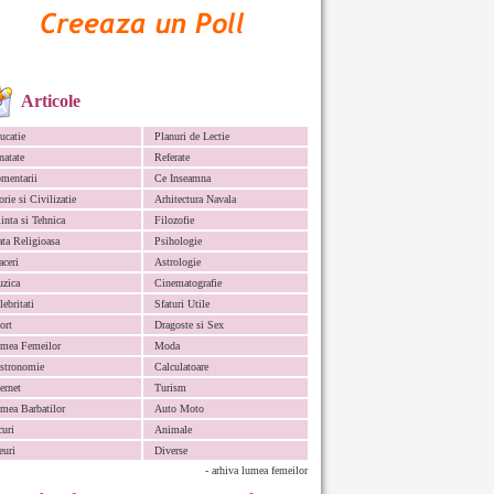
Articole
ucatie
Planuri de Lectie
natate
Referate
mentarii
Ce Inseamna
orie si Civilizatie
Arhitectura Navala
iinta si Tehnica
Filozofie
ata Religioasa
Psihologie
aceri
Astrologie
zica
Cinematografie
lebritati
Sfaturi Utile
ort
Dragoste si Sex
mea Femeilor
Moda
stronomie
Calculatoare
ternet
Turism
mea Barbatilor
Auto Moto
curi
Animale
euri
Diverse
- arhiva lumea femeilor