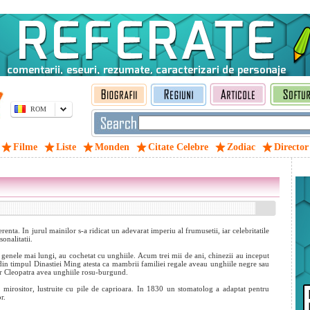
ROM
Filme
Liste
Monden
Citate Celebre
Zodiac
Director
enta. In jurul mainilor s-a ridicat un adevarat imperiu al frumusetii, iar celebritatile
onalitatii.
u genele mai lungi, au cochetat cu unghiile. Acum trei mii de ani, chinezii au inceput
din timpul Dinastiei Ming atesta ca mambrii familiei regale aveau unghiile negre sau
 iar Cleopatra avea unghiile rosu-burgund.
, mirositor, lustruite cu pile de caprioara. In 1830 un stomatolog a adaptat pentru
r.