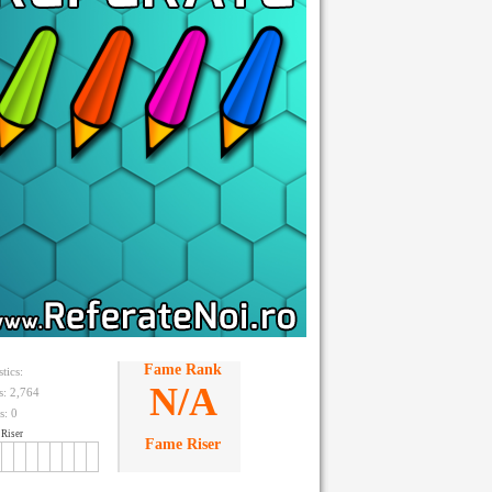
Fame Rank
stics:
N/A
ts: 2,764
s:
0
Riser
Fame Riser