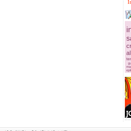
I
i
s
c
a
te
g
mac
epi