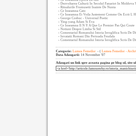
-
Dezvoltarea Culturii In Secolul Fanariot In Moldova S
-
Ritualurile Frumusetii Inainte De Nunta
-
Ce Inseamna Cato
-
Ce Inseamna Et Voila Justement Comme On Ecrit L Hi
-
George Cosbuc - Universul Poetic
-
Ying-yang Adam Si Eva
-
Ce Inseamna Il N Y A Que Le Premier Pas Qui Coute
-
Notiuni Despre Limba Si Stil
-
Comentariul Romanului Istoria Ieroglifica Scris De Di
-
Invatatii Romani Din Perioada Feudala
-
Comentariul Romanului Istoria Ieroglifica Scris De Di
Categorie:
Lumea Femeilor
- (
Lumea Femeilor - Archi
Data Adaugarii:
14 November '07
Adaugati un link spre aceasta pagina pe blog-ul, site-u