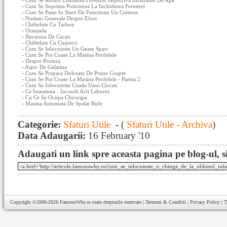
-
Cum Se Reface Etansarea Ferestrei Impotriva Infiltratiei De Apa
-
Cum Se Suprima Poticnirea La Inchiderea Ferestrei
-
Cum Se Pune In Stare De Functiune Un Cremon
-
Notiuni Generale Despre Efort
-
Chiftelute Cu Tarhon
-
Oranjada
-
Bavareza De Cacao
-
Chiftelute Cu Ciuperci
-
Cum Se Inlocuieste Un Geam Spart
-
Cum Se Pot Coase La Masina Perdelele
-
Despre Proteza
-
Aspic De Gelatina
-
Cum Se Prepara Dulceata De Prune Coapte
-
Cum Se Pot Coase La Masina Perdelele - Partea 2
-
Cum Se Inlocuieste Coada Unui Ciocan
-
Ce Inseamna - Iucundi Acti Labores
-
Cu Ce Se Ocupa Chirurgia
-
Masina Automata De Spalat Rufe
Categorie:
Sfaturi Utile
- (
Sfaturi Utile - Archiva
)
Data Adaugarii:
16 February '10
Adaugati un link spre aceasta pagina pe blog-ul, si
Copyright ©2006-2026
FamousWhy.ro
toate drepturile rezervate |
Termeni & Conditii
|
Privacy Policy
|
T