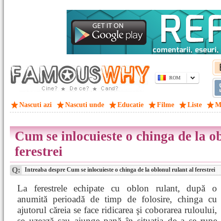
ROM
Nascuti azi
Nascuti unde
Educatie
Filme
Liste
M
Cum se inlocuieste o chinga de la ob
ferestrei
Q:
Intreaba despre Cum se inlocuieste o chinga de la oblonul rulant al ferestrei
La ferestrele echipate cu oblon rulant, după o
anumită perioadă de timp de folosire, chinga cu
ajutorul căreia se face ridicarea şi coborarea ruloului,
se uzează sau ajunge pană în situaţia de a se rupe