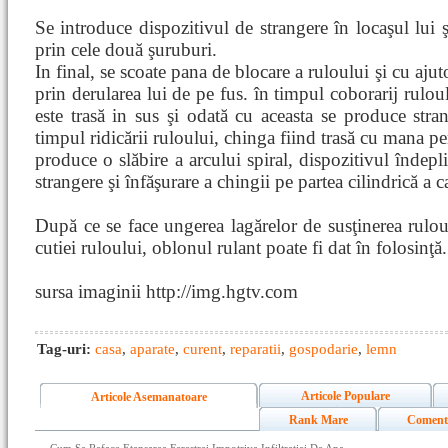
Se introduce dispozitivul de strangere în locaşul lui 
prin cele două şuruburi.
In final, se scoate pana de blocare a ruloului şi cu ajuto
prin derularea lui de pe fus. în timpul coborarij ruloul
este trasă in sus şi odată cu aceasta se produce stran
timpul ridicării ruloului, chinga fiind trasă cu mana pe
produce o slăbire a arcului spiral, dispozitivul îndepli
strangere şi înfăşurare a chingii pe partea cilindrică a ca
După ce se face ungerea lagărelor de susţinerea rulou
cutiei ruloului, oblonul rulant poate fi dat în folosinţă.
sursa imaginii http://img.hgtv.com
Tag-uri:
casa
,
aparate
,
curent
,
reparatii
,
gospodarie
,
lemn
Articole Populare
Articole Asemanatoare
Rank Mare
Coment