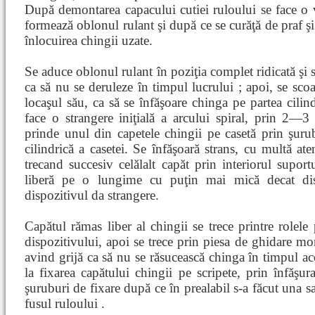
După demontarea capacului cutiei ruloului se face o ve
formează oblonul rulant şi după ce se curăţă de praf şi 
înlocuirea chingii uzate.
Se aduce oblonul rulant în poziţia complet ridicată şi
ca să nu se deruleze în timpul lucrului ; apoi, se scoa
locaşul său, ca să se înfăşoare chinga pe partea cilind
face o strangere iniţială a arcului spiral, prin 2—3 
prinde unul din capetele chingii pe casetă prin şurub
cilindrică a casetei. Se înfăşoară strans, cu multă ate
trecand succesiv celălalt capăt prin interiorul supo
liberă pe o lungime cu puţin mai mică decat dist
dispozitivul da strangere.
Capătul rămas liber al chingii se trece printre rolele 
dispozitivului, apoi se trece prin piesa de ghidare mon
avind grijă ca să nu se răsucească chinga în timpul ace
la fixarea capătului chingii pe scripete, prin înfăş
şuruburi de fixare după ce în prealabil s-a făcut una s
fusul ruloului .