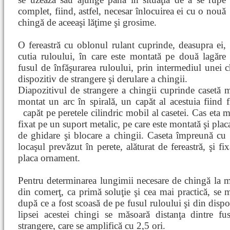
complet, fiind, astfel, necesar înlocuirea ei cu o nouă
chingă de aceeaşi lăţime şi grosime.
O fereastră cu oblonul rulant cuprinde, deasupra ei,
cutia ruloului, în care este montată pe două lagăre
fusul de înfăşurarea ruloului, prin intermediul unei c
dispozitiv de strangere şi derulare a chingii.
Diapozitivul de strangere a chingii cuprinde casetă met
montat un arc în spirală, un capăt al acestuia fiind fi
capăt pe peretele cilindric mobil al casetei. Cas
eta m
fixat pe un suport metalic, pe care este montată şi pla
de ghidare şi blocare a chingii. Caseta împreună cu 
locaşul prevăzut în perete, alăturat de fereastră, şi f
placa ornament.
Pentru determinarea lungimii necesare de chingă la mo
din comerţ, ca primă soluţie şi cea mai practică, se 
după ce a fost scoasă de pe fusul ruloului şi din dispoz
lipsei acestei chingi se măsoară distanţa dintre fu
strangere, care se amplifică cu 2,5 ori.