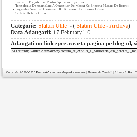
-
Lucrarile Pregatitoare Pentru Aplicarea Tapetului
-
Tehnologia De Asamblare A Organelor De Masini Ce Executa Miscari De Rotatie
-
Legenda Castelului Blestemat Din Bitremont Rezolvarea Crimei
-
Ce Este Histerectomia
Categorie:
Sfaturi Utile
- (
Sfaturi Utile - Archiva
)
Data Adaugarii:
17 February '10
Adaugati un link spre aceasta pagina pe blog-ul, si
Copyright ©2006-2026
FamousWhy.ro
toate drepturile rezervate |
Termeni & Conditii
|
Privacy Policy
|
T