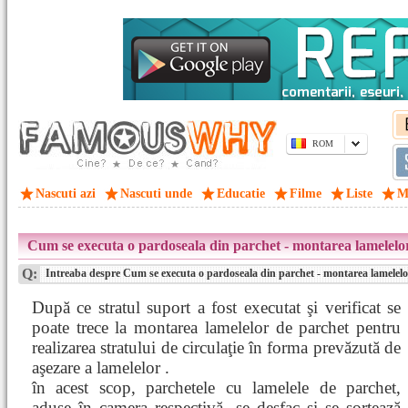
ROM
Nascuti azi
Nascuti unde
Educatie
Filme
Liste
M
Cum se executa o pardoseala din parchet - montarea lamelelo
Q:
Intreaba despre Cum se executa o pardoseala din parchet - montarea lamelelo
După ce stratul suport a fost executat şi verificat se
poate trece la montarea lamelelor de parchet pentru
realizarea stratului de circulaţie în forma prevăzută de
aşezare a lamelelor .
în acest scop, parchetele cu lamelele de parchet,
aduse în camera respectivă, se desfac şi se sortează