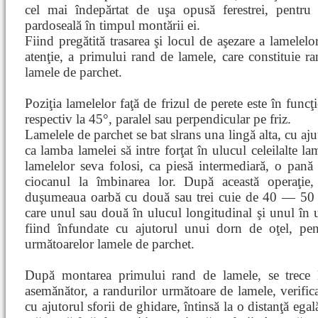
cel mai îndepărtat de uşa opusă ferestrei, pentru
pardoseală în timpul montării ei.
Fiind pregătită trasarea şi locul de aşezare a lamelel
atenţie, a primului rand de lamele, care constituie r
lamele de parchet.
Poziţia lamelelor faţă de frizul de perete este în funcţ
respectiv la 45°, paralel sau perpendicular pe friz.
Lamelele de parchet se bat slrans una lingă alta, cu aj
ca lamba lamelei să intre forţat în ulucul celeilalte la
lamelelor seva folosi, ca piesă intermediară, o pan
ciocanul la îmbinarea lor. După această operaţie,
duşumeaua oarbă cu două sau trei cuie de 40 — 50 
care unul sau două în ulucul longitudinal şi unul în u
fiind înfundate cu ajutorul unui dorn de oţel, pe
următoarelor lamele de parchet.
După montarea primului rand de lamele, se trece l
asemănător, a randurilor următoare de lamele, verifica
cu ajutorul sforii de ghidare, întinsă la o distanţă ega