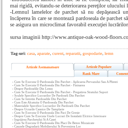
mai rigidă, evitandu-se deteriorarea pereţilor ulucului l
-Lemnul lamelelor de parchet să nu depăşească umi
încăperea în care se montează pardoseala de parchet să 
se asigura un microclimat favorabil execuţiei lucrărilor
sursa imaginii http://www.antique-oak-wood-floors.c
Tag-uri:
casa
,
aparate
,
curent
,
reparatii
,
gospodarie
,
lemn
Articole Populare
Articole Asemanatoare
Rank Mare
Coment
-
Cum Se Executa O Pardoseala Din Parchet - Aplicarea Pervazului Sau A Plintei
-
Cum Se Executa O Pardoseala Din Parchet - Finisarea
-
Despre Pardoselile Din Lemn
-
Cum Se Executa O Pardoseala Din Parchet - Pregatirea Stratului Suport
-
Sculele Specifice Lucrarilor De Pardoseli Din Parchet
-
Cum Se Intretin Pardoselile Din Parchet
-
Cum Este Alcatuita O Pardoseala Din Parchet
-
Materialele Specifice Lucrarilor De Pardoseli Din Parchet
-
Despre Ucrarile Casnice De Tamplarie
-
Cum Se Executa O Pardoseala Din Paci De Gresie
-
Despre Cum Se Executa Unele Lucrari De Instalatii Elctrice Interioare
-
Ingrijirea Parchetului Si A Casei
-
Cum Se Executa O Pardoseala Din Placi De Beton Mozaicate
-
Cauzele Degradarii Mobilierului Si Prevenirea Lor