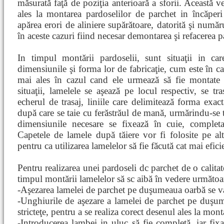
măsurată faţă de poziţia anterioară a sforii. Această ve
ales la montarea pardoselilor de parchet in încăper
apărea erori de aliniere supărătoare, datorită şi numă
în aceste cazuri fiind necesar demontarea şi refacerea p
In timpul montării pardoselii, sunt situaţii in ca
dimensiunile şi forma lor de fabricaţie, cum este în ca
mai ales în cazul cand ele urmează să fie montate la
situaţii, lamelele se aşează pe locul respectiv, se tr
echerul de trasaj, liniile care delimitează forma exac
după care se taie cu ferăstrăul de mană, urmărindu-se t
dimensiunile necesare se fixează în cuie, completan
Capetele de lamele după tăiere vor fi folosite pe al
pentru ca utilizarea lamelelor să fie făcută cat mai efic
Pentru realizarea unei pardoseli dc parchet de o calitat
timpul montării lamelelor să sc aibă în vedere următoar
-Aşezarea lamelei de parchet pe duşumeaua oarbă se va 
-Unghiurile de aşezare a lamelei de parchet pe duşum
stricteţe, pentru a se realiza corect desenul ales la mont
-Introducerea lambei in uluc să fie completă, iar fixar