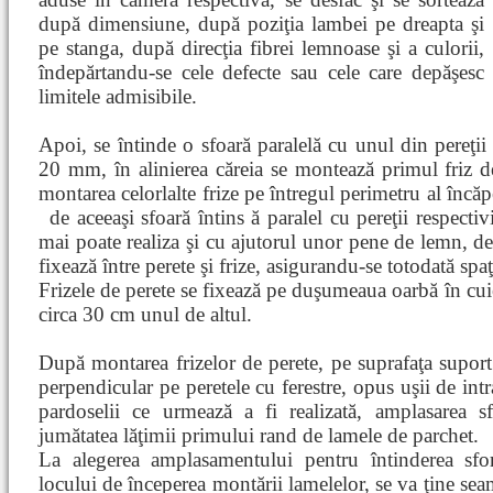
după dimensiune, după poziţia lambei pe dreapta şi
pe stanga, după direcţia fibrei lemnoase şi a culorii,
îndepărtandu-se cele defecte sau cele care depăşesc
limitele admisibile.
Apoi, se întinde o sfoară paralelă cu unul din pereţi
20 mm, în alinierea căreia se montează primul friz d
montarea celorlalte frize pe întregul perimetru al încăpe
de aceeaşi sfoară întins
ă paralel cu pereţii respectiv
mai poate realiza şi cu ajutorul unor pene de lemn,
fixează între perete şi frize, asigurandu-se totodată spaţ
Frizele de perete se fixează pe duşumeaua oarbă în cuie
circa 30 cm unul de altul.
După montarea frizelor de perete, pe suprafaţa suport
perpendicular pe peretele cu ferestre, opus uşii de intra
pardoselii ce urmează a fi realizată, amplasarea s
jumătatea lăţimii primului rand de lamele de parchet.
La alegerea amplasamentului pentru întinderea sfo
locului de începerea montării lamelelor, se va ţine seam