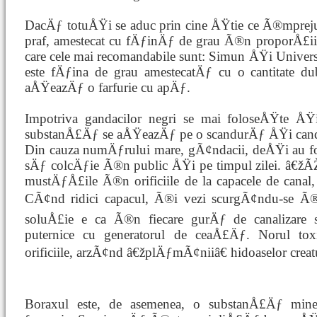
DacÄƒ totuÅŸi se aduc prin cine ÅŸtie ce Ã®mprejura
praf, amestecat cu fÄƒinÄƒ de grau Ã®n proporÅ£ii e
care cele mai recomandabile sunt: Simun ÅŸi Univer
este fÄƒina de grau amestecatÄƒ cu o cantitate du
aÅŸeazÄƒ o farfurie cu apÄƒ.
Impotriva gandacilor negri se mai foloseÅŸte ÅŸi
substanÅ£Äƒ se aÅŸeazÄƒ pe o scandurÄƒ ÅŸi cand o
Din cauza numÄƒrului mare, gÃ¢ndacii, deÅŸi au f
sÄƒ colcÄƒie Ã®n public ÅŸi pe timpul zilei. â
mustÄƒÅ£ile Ã®n orificiile de la capacele de canal
CÃ¢nd ridici capacul, Ã®i vezi scurgÃ¢ndu-se Ã®n
soluÅ£ie e ca Ã®n fiecare gurÄƒ de canalizare sÄ
puternice cu generatorul de ceaÅ£Äƒ. Norul tox
orificiile, arzÃ¢nd â€žplÄƒmÃ¢niiâ€ hidoaselor creat
Boraxul este, de asemenea, o substanÅ£Äƒ min