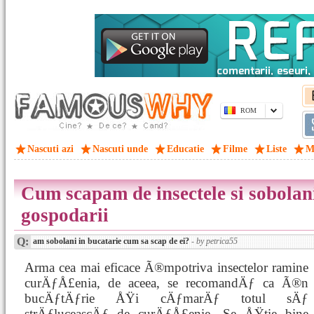
ROM
Nascuti azi
Nascuti unde
Educatie
Filme
Liste
M
Cum scapam de insectele si sobolanii
gospodarii
Q:
am sobolani in bucatarie cum sa scap de ei?
- by petrica55
Arma cea mai eficace Ã®mpotriva insectelor ramine
curÄƒÅ£enia, de aceea, se recomandÄƒ ca Ã®n
bucÄƒtÄƒrie ÅŸi cÄƒmarÄƒ totul sÄƒ
strÄƒluceascÄƒ de curÄƒÅ£enie. Se ÅŸtie bine