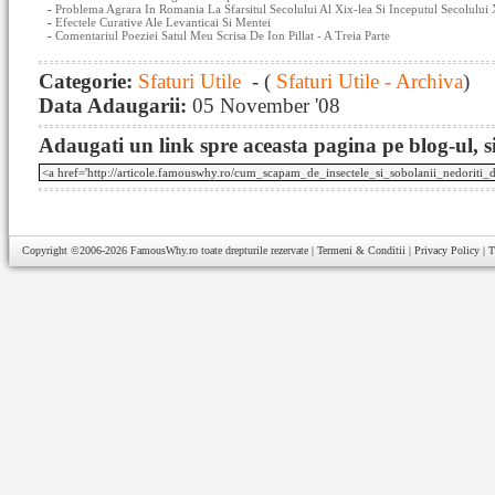
-
Problema Agrara In Romania La Sfarsitul Secolului Al Xix-lea Si Inceputul Secolului
-
Efectele Curative Ale Levanticai Si Mentei
-
Comentariul Poeziei Satul Meu Scrisa De Ion Pillat - A Treia Parte
Categorie:
Sfaturi Utile
- (
Sfaturi Utile - Archiva
)
Data Adaugarii:
05 November '08
Adaugati un link spre aceasta pagina pe blog-ul, si
Copyright ©2006-2026
FamousWhy.ro
toate drepturile rezervate |
Termeni & Conditii
|
Privacy Policy
|
T