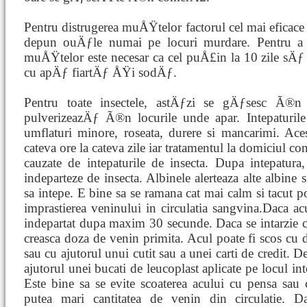
Pentru distrugerea muÅŸtelor factorul cel mai eficace
depun ouÄƒle numai pe locuri murdare. Pentru a d
muÅŸtelor este necesar ca cel puÅ£in la 10 zile sÄ
cu apÄƒ fiartÄƒ ÅŸi sodÄƒ.
Pentru toate insectele, astÄƒzi se gÄƒsesc Ã®n 
pulverizeazÄƒ Ã®n locurile unde apar. Intepaturile
umflaturi minore, roseata, durere si mancarimi. Aces
cateva ore la cateva zile iar tratamentul la domiciul c
cauzate de intepaturile de insecta. Dupa intepatura
indeparteze de insecta. Albinele alerteaza alte albine 
sa intepe. E bine sa se ramana cat mai calm si tacut po
imprastierea veninului in circulatia sangvina.Daca ac
indepartat dupa maxim 30 secunde. Daca se intarzie cu
creasca doza de venin primita. Acul poate fi scos cu d
sau cu ajutorul unui cutit sau a unei carti de credit. 
ajutorul unei bucati de leucoplast aplicate pe locul int
Este bine sa se evite scoaterea acului cu pensa sau 
putea mari cantitatea de venin din circulatie. Da