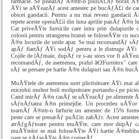
farmacie. Se piseazÄƒ Ã®ntr-o piuliÅ£Äƒ borax Å
ÅŸi se aÅŸeazÄƒ acest amestec pe bucÄƒÅ£i de car
obicei gandacii. Pentru a nu mai reveni gandacii 
repete aceste operaÅ£ii din luna aprilie panÄƒ Ã®n l
Cat priveÅŸte furnicile care intra prin dulapuri
colonii pentru strangerea hranei se foloseÅŸte cu succ
Ã®n locurile de unde apar. Se mai recomandÄƒ sÄƒ
apÄƒ fiartÄƒ ÅŸi sodÄƒ pentru a le distruge ÅŸi d
Cojile de lÄƒmaie, dupÄƒ ce s-au stors vor fi aÅŸeza
recomandÄƒ, de asemenea, praful â€žFurnitox" ca
sÄƒ se presare pe hartie Ã®n dulapuri sau Ã®n bucÄ
MuÅŸtele de asemenea sunt plictisitoare ÅŸi mai ale
microbii multor boli molipsitoare purtandu-i pe picio
Cand intrÄƒ Ã®n casÄƒ se aÅŸeazÄƒ pe alimente ÅŸi
sÄƒnÄƒtatea Ã®n primejdie. Un procedeu uÅŸor d
toarnÄƒ Ã®ntr-o farfurie un amestec de 15% for
peste care se presarÄƒ puÅ£in zahÄƒr. Acest amestec
atrÄƒgÄƒtoare pentru muÅŸte, care mor dupÄƒ cate
muÅŸtelor se mai foloseÅŸte ÅŸi hartie Ã®mbiba
oare se gÄƒseÅŸte Ã®n comerÅ£.