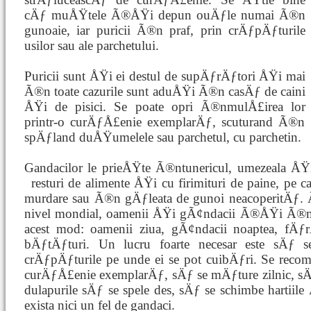
cÄƒ muÅŸtele Ã®ÅŸi depun ouÄƒle numai Ã®n
gunoaie, iar puricii Ã®n praf, prin crÄƒpÄƒturile
usilor sau ale parchetului.
Puricii sunt ÅŸi ei destul de supÄƒrÄƒtori ÅŸi mai
Ã®n toate cazurile sunt aduÅŸi Ã®n casÄƒ de caini
ÅŸi de pisici. Se poate opri Ã®nmulÅ£irea lor
printr-o curÄƒÅ£enie exemplarÄƒ, scuturand Ã®n c
spÄƒland duÅŸumelele sau parchetul, cu parchetin.
Gandacilor le prieÅŸte Ã®ntunericul, umezeala ÅŸ
resturi de alimente ÅŸi cu firimituri de paine,
pe ca
murdare sau Ã®n gÄƒleata de gunoi neacoperitÄƒ. 
nivel mondial, oamenii ÅŸi gÃ¢ndacii Ã®ÅŸi Ã®m
acest mod: oamenii ziua, gÃ¢ndacii noaptea, fÄƒr
bÄƒtÄƒturi. Un lucru foarte necesar este sÄƒ s
crÄƒpÄƒturile pe unde ei se pot cuibÄƒri. Se reco
curÄƒÅ£enie exemplarÄƒ, sÄƒ se mÄƒture zilnic, sÄƒ 
dulapurile sÄƒ se spele des, sÄƒ se schimbe hartiil
exista nici un fel de gandaci.