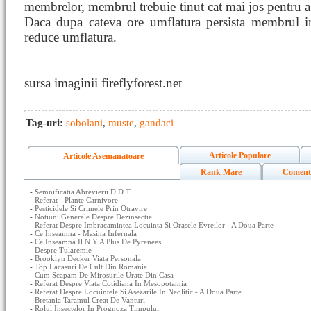
membrelor, membrul trebuie tinut cat mai jos pentru a 
Daca dupa cateva ore umflatura persista membrul int
reduce umflatura.
sursa imaginii fireflyforest.net
Tag-uri:
sobolani
,
muste
,
gandaci
Articole Populare
Articole Asemanatoare
Rank Mare
Coment
-
Semnificatia Abrevierii D D T
-
Referat - Plante Carnivore
-
Pesticidele Si Crimele Prin Otravire
-
Notiuni Generale Despre Dezinsectie
-
Referat Despre Imbracamintea Locuinta Si Orasele Evreilor - A Doua Parte
-
Ce Inseamna - Masina Infernala
-
Ce Inseamna Il N Y A Plus De Pyrenees
-
Despre Tularemie
-
Brooklyn Decker Viata Personala
-
Top Lacasuri De Cult Din Romania
-
Cum Scapam De Mirosurile Urate Din Casa
-
Referat Despre Viata Cotidiana In Mesopotamia
-
Referat Despre Locuintele Si Asezarile In Neolitic - A Doua Parte
-
Bretania Taramul Creat De Vanturi
-
Rolul Insectelor In Prognoza Timpului