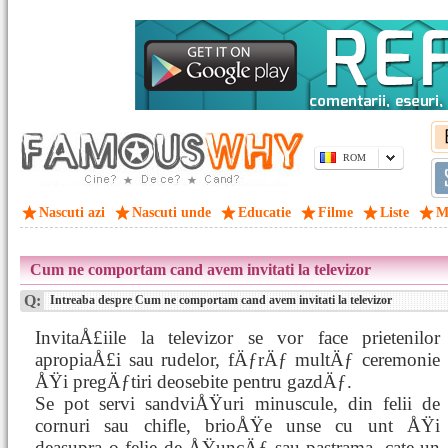
ROM
Nascuti azi
Nascuti unde
Educatie
Filme
Liste
M
Cum ne comportam cand avem invitati la televizor
Q:
Intreaba despre Cum ne comportam cand avem invitati la televizor
InvitaÅ£iile la televizor se vor face prietenilor
apropiaÅ£i sau rudelor, fÄƒrÄƒ multÄƒ ceremonie
ÅŸi pregÄƒtiri deosebite pentru gazdÄƒ.
Se pot servi sandviÅŸuri minuscule, din felii de
cornuri sau chifle, brioÅŸe unse cu unt ÅŸi
deasupra o felie de ÅŸuncÄƒ sau pastrama, cate un