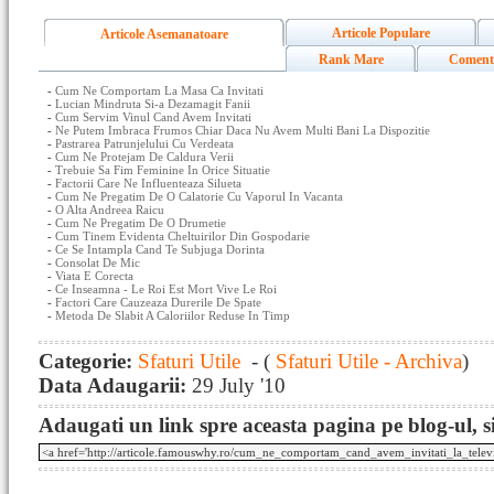
Articole Populare
Articole Asemanatoare
Rank Mare
Coment
-
Cum Ne Comportam La Masa Ca Invitati
-
Lucian Mindruta Si-a Dezamagit Fanii
-
Cum Servim Vinul Cand Avem Invitati
-
Ne Putem Imbraca Frumos Chiar Daca Nu Avem Multi Bani La Dispozitie
-
Pastrarea Patrunjelului Cu Verdeata
-
Cum Ne Protejam De Caldura Verii
-
Trebuie Sa Fim Feminine In Orice Situatie
-
Factorii Care Ne Influenteaza Silueta
-
Cum Ne Pregatim De O Calatorie Cu Vaporul In Vacanta
-
O Alta Andreea Raicu
-
Cum Ne Pregatim De O Drumetie
-
Cum Tinem Evidenta Cheltuirilor Din Gospodarie
-
Ce Se Intampla Cand Te Subjuga Dorinta
-
Consolat De Mic
-
Viata E Corecta
-
Ce Inseamna - Le Roi Est Mort Vive Le Roi
-
Factori Care Cauzeaza Durerile De Spate
-
Metoda De Slabit A Caloriilor Reduse In Timp
Categorie:
Sfaturi Utile
- (
Sfaturi Utile - Archiva
)
Data Adaugarii:
29 July '10
Adaugati un link spre aceasta pagina pe blog-ul, si