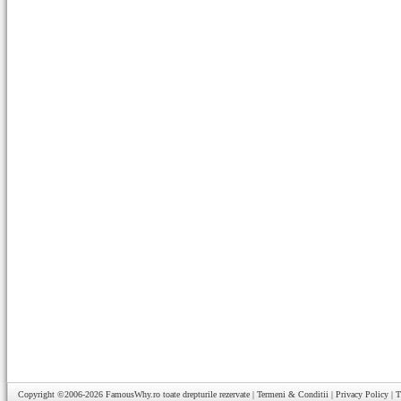
Copyright ©2006-2026
FamousWhy.ro
toate drepturile rezervate |
Termeni & Conditii
|
Privacy Policy
|
T