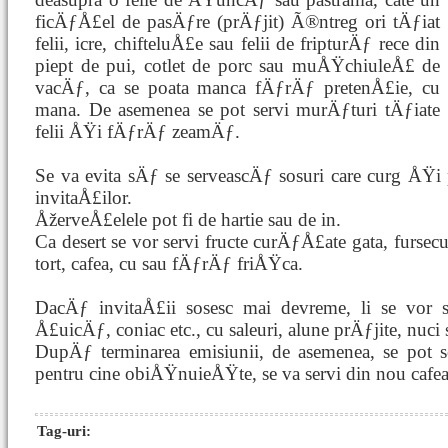
ficÄƒÅ£el de pasÄƒre (prÄƒjit) Ã®ntreg ori tÄƒiat
felii, icre, chifteluÅ£e sau felii de fripturÄƒ rece din
piept de pui, cotlet de porc sau muÅŸchiuleÅ£ de
vacÄƒ, ca se poata manca fÄƒrÄƒ pretenÅ£ie, cu
mana. De asemenea se pot servi murÄƒturi tÄƒiate
felii ÅŸi fÄƒrÄƒ zeamÄƒ.
Se va evita sÄƒ se serveascÄƒ sosuri care curg ÅŸi
invitaÅ£ilor.
ÅžerveÅ£elele pot fi de hartie sau de in.
Ca desert se vor servi fructe curÄƒÅ£ate gata, fursecur
tort, cafea, cu sau fÄƒrÄƒ friÅŸca.
DacÄƒ invitaÅ£ii sosesc mai devreme, li se vor se
Å£uicÄƒ, coniac etc., cu saleuri, alune prÄƒjite, nuc
DupÄƒ terminarea emisiunii, de asemenea, se pot s
pentru cine obiÅŸnuieÅŸte, se va servi din nou cafea
Tag-uri: