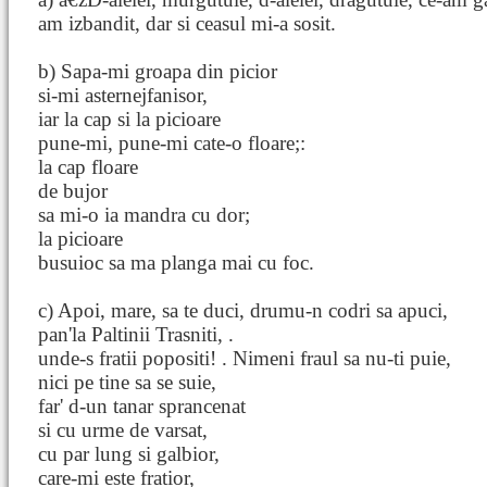
am izbandit, dar si ceasul mi-a sosit.
b) Sapa-mi groapa din picior
si-mi asternejfanisor,
iar la cap si la picioare
pune-mi, pune-mi cate-o floare;:
la cap floare
de bujor
sa mi-o ia mandra cu dor;
la picioare
busuioc sa ma planga mai cu foc.
c) Apoi, mare, sa te duci, drumu-n codri sa apuci,
pan'la Paltinii Trasniti, .
unde-s fratii popositi! . Nimeni fraul sa nu-ti puie,
nici pe tine sa se suie,
far' d-un tanar sprancenat
si cu urme de varsat,
cu par lung si galbior,
care-mi este fratior,