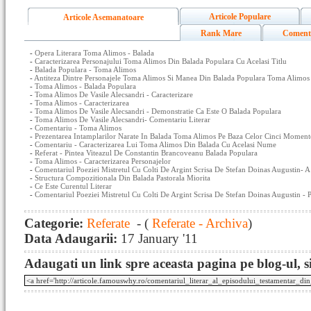
Articole Populare
Articole Asemanatoare
Rank Mare
Coment
-
Opera Literara Toma Alimos - Balada
-
Caracterizarea Personajului Toma Alimos Din Balada Populara Cu Acelasi Titlu
-
Balada Populara - Toma Alimos
-
Antiteza Dintre Personajele Toma Alimos Si Manea Din Balada Populara Toma Alimos
-
Toma Alimos - Balada Populara
-
Toma Alimos De Vasile Alecsandri - Caracterizare
-
Toma Alimos - Caracterizarea
-
Toma Alimos De Vasile Alecsandri - Demonstratie Ca Este O Balada Populara
-
Toma Alimos De Vasile Alecsandri- Comentariu Literar
-
Comentariu - Toma Alimos
-
Prezentarea Intamplarilor Narate In Balada Toma Alimos Pe Baza Celor Cinci Momente
-
Comentariu - Caracterizarea Lui Toma Alimos Din Balada Cu Acelasi Nume
-
Referat - Pintea Viteazul De Constantin Brancoveanu Balada Populara
-
Toma Alimos - Caracterizarea Personajelor
-
Comentariul Poeziei Mistretul Cu Colti De Argint Scrisa De Stefan Doinas Augustin- A 
-
Structura Compozitionala Din Balada Pastorala Miorita
-
Ce Este Curentul Literar
-
Comentariul Poeziei Mistretul Cu Colti De Argint Scrisa De Stefan Doinas Augustin - 
Categorie:
Referate
- (
Referate - Archiva
)
Data Adaugarii:
17 January '11
Adaugati un link spre aceasta pagina pe blog-ul, si