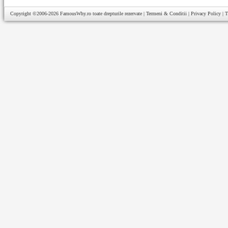
Copyright ©2006-2026
FamousWhy.ro
toate drepturile rezervate |
Termeni & Conditii
|
Privacy Policy
|
T