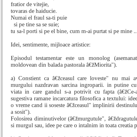
fratior de vitejie,
tovaras de haiducie.
Numai el fraul sa-ti puie
si pe tine sa
se suie;
tu sa-l porti si pe el bine, cum m-ai purtat si pe mine ..
Idei, sentimente, mijloace artistice:
Episodul testamentar este un monolog (asemanat
moldovean din balada pastorala â€žMiorita").
a) Constient ca â€žceasul care loveste" nu mai av
murgului nazdravan sarcina ingroparii. in putine 
viata in care gandul s-a potrivit cu fapta (â€žCe
sugestiva ramane incarcatura filosofica a textului: ide
o vreme cand ii soseste â€žceasul" implinirii destinul
a sosit").
Folosirea diminutivelor (â€žmurgutule", â€ždragutule"
si murgul sau, idee pe care o intalnim in toata creatia 