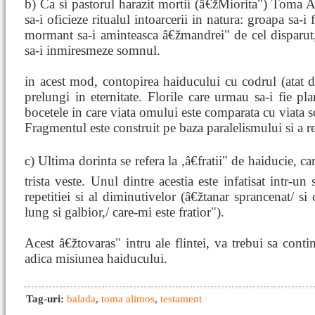
b) Ca si pastorul harazit mortii (â€žMiorita") Toma A
sa-i oficieze ritualul intoarcerii in natura: groapa sa-i 
mormant sa-i aminteasca â€žmandrei" de cel disparut,
sa-i inmiresmeze somnul.
in acest mod, contopirea haiducului cu codrul (atat 
prelungi in eternitate. Florile care urmau sa-i fie p
bocetele in care viata omului este comparata cu viata sc
Fragmentul este construit pe baza paralelismului si a re
c) Ultima dorinta se refera la ,â€fratii" de haiducie, 
trista veste. Unul dintre acestia este infatisat intr-un 
repetitiei si al diminutivelor (â€žtanar sprancenat/ s
lung si galbior,/ care-mi este fratior").
Acest â€žtovaras" intru ale flintei, va trebui sa con
adica misiunea haiducului.
Tag-uri:
balada
,
toma alimos
,
testament