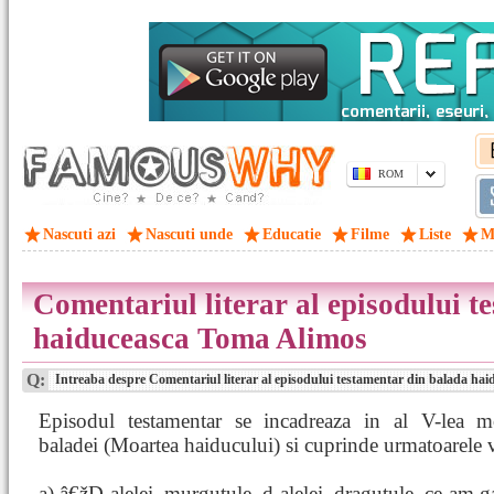
ROM
Nascuti azi
Nascuti unde
Educatie
Filme
Liste
M
Comentariul literar al episodului t
haiduceasca Toma Alimos
Q:
Intreaba despre Comentariul literar al episodului testamentar din balada ha
Episodul testamentar se incadreaza in al V-lea 
baladei (Moartea haiducului) si cuprinde urmatoarele v
a) â€žD-alelei, murgutule, d-alelei, dragutule, ce-am g