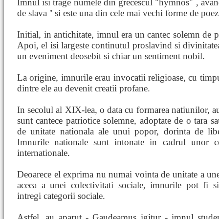
Imnul isi trage numele din grecescul "hymnos" , avand 
de slava '' si este una din cele mai vechi forme de poezi
Initial, in antichitate, imnul era un cantec solemn de p
Apoi, el isi largeste continutul proslavind si divinitatea
un eveniment deosebit si chiar un sentiment nobil.
La origine, imnurile erau invocatii religioase, cu timp
dintre ele au devenit creatii profane.
In secolul al XIX-lea, o data cu formarea natiunilor, a
sunt cantece patriotice solemne, adoptate de o tara sau
de unitate nationala ale unui popor, dorinta de liber
Imnurile nationale sunt intonate in cadrul unor c
internationale.
Deoarece el exprima nu numai vointa de unitate a unei c
aceea a unei colectivitati sociale, imnurile pot fi si
intregi categorii sociale.
Astfel, au aparut - Gaudeamus igitur - imnul studen