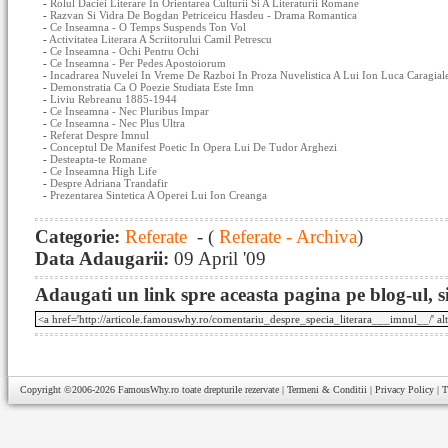
-
Rolul Daciei Literare In Orientarea Culturii Si A Literaturii Romane
-
Razvan Si Vidra De Bogdan Petriceicu Hasdeu - Drama Romantica
-
Ce Inseamna - O Temps Suspends Ton Vol
-
Activitatea Literara A Scriitorului Camil Petrescu
-
Ce Inseamna - Ochi Pentru Ochi
-
Ce Inseamna - Per Pedes Apostoiorum
-
Incadrarea Nuvelei In Vreme De Razboi In Proza Nuvelistica A Lui Ion Luca Caragial
-
Demonstratia Ca O Poezie Studiata Este Imn
-
Liviu Rebreanu 1885-1944
-
Ce Inseamna - Nec Pluribus Impar
-
Ce Inseamna - Nec Plus Ultra
-
Referat Despre Imnul
-
Conceptul De Manifest Poetic In Opera Lui De Tudor Arghezi
-
Desteapta-te Romane
-
Ce Inseamna High Life
-
Despre Adriana Trandafir
-
Prezentarea Sintetica A Operei Lui Ion Creanga
Categorie:
Referate
- (
Referate - Archiva
)
Data Adaugarii:
09 April '09
Adaugati un link spre aceasta pagina pe blog-ul, si
Copyright ©2006-2026
FamousWhy.ro
toate drepturile rezervate |
Termeni & Conditii
|
Privacy Policy
|
T