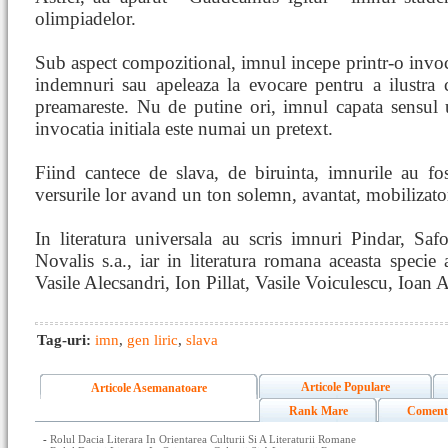
olimpiadelor.
Sub aspect compozitional, imnul incepe printr-o invoc
indemnuri sau apeleaza la evocare pentru a ilustra ca
preamareste. Nu de putine ori, imnul capata sensul 
invocatia initiala este numai un pretext.
Fiind cantece de slava, de biruinta, imnurile au fo
versurile lor avand un ton solemn, avantat, mobilizato
In literatura universala au scris imnuri Pindar, Safo
Novalis s.a., iar in literatura romana aceasta specie a 
Vasile Alecsandri, Ion Pillat, Vasile Voiculescu, Ioan 
Tag-uri:
imn
,
gen liric
,
slava
Articole Populare
Articole Asemanatoare
Rank Mare
Coment
-
Rolul Dacia Literara In Orientarea Culturii Si A Literaturii Romane