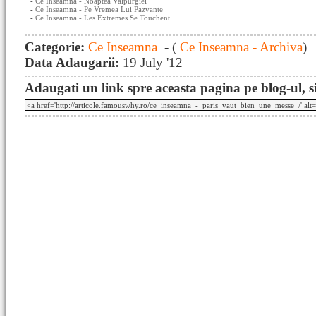
-
Ce Inseamna - Noaptea Valpurgiei
-
Ce Inseamna - Pe Vremea Lui Pazvante
-
Ce Inseamna - Les Extremes Se Touchent
Categorie:
Ce Inseamna
- (
Ce Inseamna - Archiva
)
Data Adaugarii:
19 July '12
Adaugati un link spre aceasta pagina pe blog-ul, si