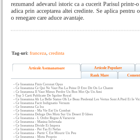
rezumand adevarul istoric ca a cucerit Parisul printr-o 
adica prin acceptarea altei credinte. Se aplica pentru o
o renegare care aduce avantaje.
Tag-uri:
franceza
,
credinta
Articole Populare
Articole Asemanatoare
Rank Mare
Coment
-
Ce Inseamna Finis Coronat Opus
-
Ce Inseamna Ce Qui Ne Vaut Pas La Peine D Etre Dit On Le Chante
-
Ce Inseamna Il Vaut Mieux Perdre Un Bon Mot Qu Un Ami
-
Top 5 Carti Publicate De Sgolne Royal
-
Ce Inseamna Ah La Belle Statue Oh Le Beau Piedestal Les Vertus Sont A Pied Et Ie Vi
-
Ce Inseamna Facit Indignatio Versum
-
Ce Inseamna Ca Ira
-
Ce Inseamna - Ma Vie Est Un Combat
-
Ce Inseamna Deluge Des Mots Sur Un Desert D Idees
-
Ce Inseamna - L Ordre Regne A Varsovie
-
Ce Inseamna - Masina Infernala
-
Ce Inseamna Divide Et Impera
-
Ce Inseamna - Per Fas Et Nefas
-
Ce Inseamna - Partir C Est Mourir Un Peu
-
Ce Inseamna - Motu Proprio