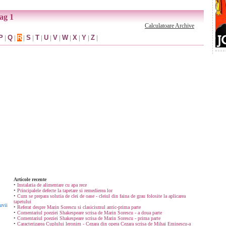
pag 1
Calculatoare Archive
P
|
Q
|
R
|
S
|
T
|
U
|
V
|
W
|
X
|
Y
|
Z
|
Articole recente
•
Instalatia de alimentare cu apa rece
•
Principalele defecte la tapetare si remedierea lor
•
Cum se prepara solutia de clei de oase - cleiul din faina de grau folosite la aplicarea
tapetului
uvii
•
Referat despre Marin Sorescu si clasicismul antic-prima parte
•
Comentariul poeziei Shakespeare scrisa de Marin Sorescu - a doua parte
•
Comentariul poeziei Shakespeare scrisa de Marin Sorescu - prima parte
•
Caracterizarea Cuplului leronim - Cezara din opera Cezara scrisa de Mihai Eminescu-a