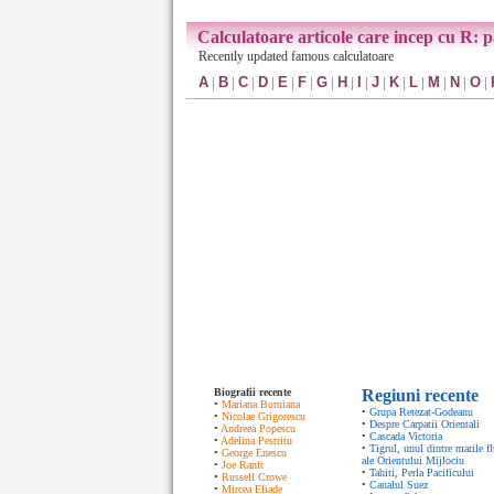
Calculatoare articole care incep cu R: 
Recently updated famous calculatoare
A
|
B
|
C
|
D
|
E
|
F
|
G
|
H
|
I
|
J
|
K
|
L
|
M
|
N
|
O
|
Biografii recente
Regiuni recente
•
Mariana Buruiana
•
Grupa Retezat-Godeanu
•
Nicolae Grigorescu
•
Despre Carpatii Orientali
•
Andreea Popescu
•
Cascada Victoria
•
Adelina Pestritu
•
Tigrul, unul dintre marile fl
•
George Enescu
ale Orientului Mijlociu
•
Joe Ranft
•
Tahiti, Perla Pacificului
•
Russell Crowe
•
Canalul Suez
•
Mircea Eliade