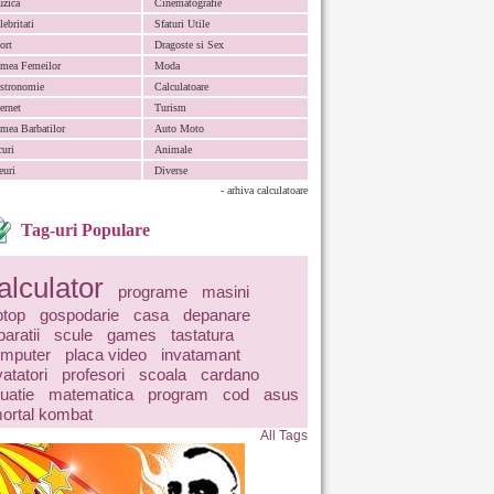
zica
Cinematografie
lebritati
Sfaturi Utile
ort
Dragoste si Sex
mea Femeilor
Moda
stronomie
Calculatoare
ternet
Turism
mea Barbatilor
Auto Moto
curi
Animale
euri
Diverse
- arhiva calculatoare
Tag-uri Populare
alculator
programe
masini
ptop
gospodarie
casa
depanare
paratii
scule
games
tastatura
mputer
placa video
invatamant
vatatori
profesori
scoala
cardano
uatie
matematica
program
cod
asus
ortal kombat
All Tags