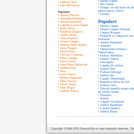
•
Imensa Sahara
•
Laetitia Casta
•
Rio Grande
•
Paul McCartney
•
Orange, cel mai mare rau di
partea sudica a Africii
Populare
•
Oceania
•
Adelina Pestritu
•
Ruxandra Hurezeanu
Populare
•
Antonia Iacobescu
•
Gabriela Cristea Toader
•
Muntii Carpati
•
Radu Valcan
•
Despre Carpatii Orientali
•
Madalina Draghici
•
Campia Romana
•
Serban Huidu
•
Dealurile si Campia de vest 
•
Adela Popescu
Romaniei
•
Corina Caragea
•
Judetul Mehedinti
•
Andreea Marin Banica
•
Australia
•
Alina Plugaru
•
Depresiunea colinara a
•
Nicole Dutu
Transilvaniei
•
Cristina Ciobanasu
•
Podisul Mehedinti
•
Kitty Cepraga
•
Judetul Vrancea
•
Oana Cuzino
•
Subcarpatii
•
Ioana Maria Moldovan
•
Carpatii de curbura
•
Andreea Esca
•
Judetul Dolj
•
Inna
•
Podisul Dobrogei
•
Liviu Varciu
•
Judetul Iasi
•
Bianca Dragusanu
•
Carpatii Meridionali
•
Dana Savuica
•
Republica Africa de Sud
•
Florin Salam
•
Podisul Getic
•
Dana Rogoz
•
Efectele benefice asupra sana
•
Andreea Banica
ale lacului Amara
•
Romania
•
Austria
•
Carpatii Occidentali
•
Judetul Hunedoara
•
Canalul Manecii
•
Judetul Buzau
Copyright ©2006-2026
FamousWhy.ro
toate drepturile rezervate |
Te