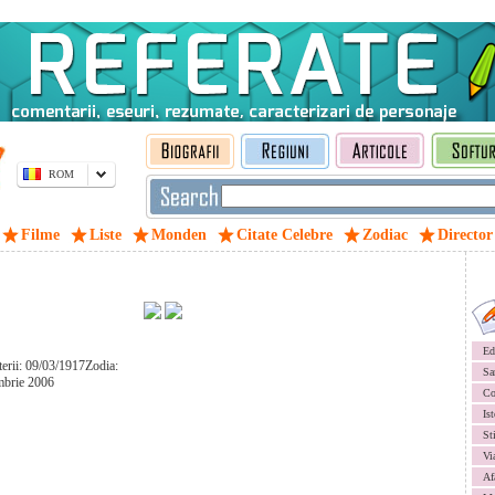
ROM
Filme
Liste
Monden
Citate Celebre
Zodiac
Director
Ed
terii: 09/03/1917Zodia:
Sa
mbrie 2006
Co
Ist
St
Vi
Af