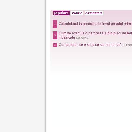
populare
votate
comentate
Calculatorul in predarea in invatamantul prim
1
Cum se executa o pardoseala din placi de be
3
mozaicate
( 38 views )
Computerul: ce e si cu ce se mananca?
5
( 13 vie