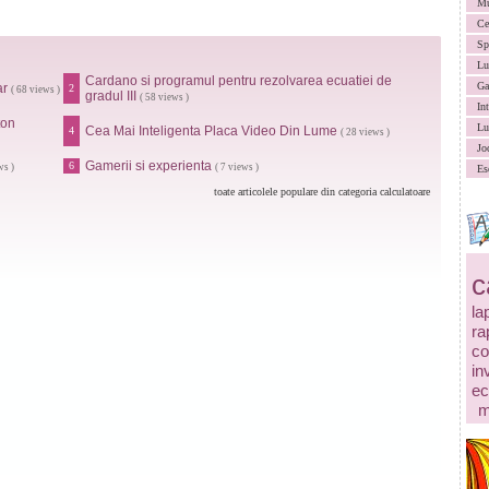
Mu
Ce
Sp
Lu
Cardano si programul pentru rezolvarea ecuatiei de
Ga
ar
2
( 68 views )
gradul III
( 58 views )
In
ton
Lu
Cea Mai Inteligenta Placa Video Din Lume
4
( 28 views )
Jo
Gamerii si experienta
6
ws )
( 7 views )
Es
toate articolele populare din categoria calculatoare
c
la
ra
co
in
ec
m