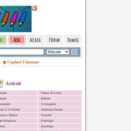
|
Cupluri Faimoase
Articole
ucatie
Planuri de Lectie
natate
Referate
mentarii
Ce Inseamna
orie si Civilizatie
Arhitectura Navala
iinta si Tehnica
Filozofie
ata Religioasa
Psihologie
aceri
Astrologie