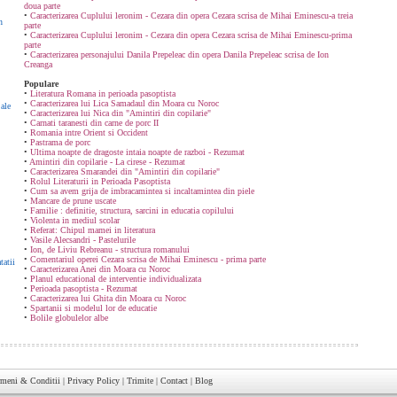
doua parte
•
Caracterizarea Cuplului leronim - Cezara din opera Cezara scrisa de Mihai Eminescu-a treia
n
parte
•
Caracterizarea Cuplului leronim - Cezara din opera Cezara scrisa de Mihai Eminescu-prima
parte
•
Caracterizarea personajului Danila Prepeleac din opera Danila Prepeleac scrisa de Ion
Creanga
Populare
•
Literatura Romana in perioada pasoptista
•
Caracterizarea lui Lica Samadaul din Moara cu Noroc
ale
•
Caracterizarea lui Nica din "Amintiri din copilarie"
•
Carnati taranesti din carne de porc II
•
Romania intre Orient si Occident
•
Pastrama de porc
•
Ultima noapte de dragoste intaia noapte de razboi - Rezumat
•
Amintiri din copilarie - La cirese - Rezumat
•
Caracterizarea Smarandei din "Amintiri din copilarie"
•
Rolul Literaturii in Perioada Pasoptista
•
Cum sa avem grija de imbracamintea si incaltamintea din piele
•
Mancare de prune uscate
•
Familie : definitie, structura, sarcini in educatia copilului
•
Violenta in mediul scolar
•
Referat: Chipul mamei in literatura
•
Vasile Alecsandri - Pastelurile
•
Ion, de Liviu Rebreanu - structura romanului
•
Comentariul operei Cezara scrisa de Mihai Eminescu - prima parte
tatii
•
Caracterizarea Anei din Moara cu Noroc
•
Planul educational de interventie individualizata
•
Perioada pasoptista - Rezumat
•
Caracterizarea lui Ghita din Moara cu Noroc
•
Spartanii si modelul lor de educatie
•
Bolile globulelor albe
rmeni & Conditii
|
Privacy Policy
|
Trimite
|
Contact
|
Blog