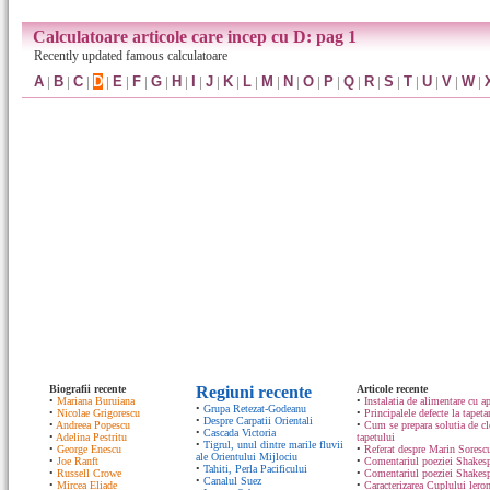
Calculatoare articole care incep cu D: pag 1
Recently updated famous calculatoare
A
|
B
|
C
|
D
|
E
|
F
|
G
|
H
|
I
|
J
|
K
|
L
|
M
|
N
|
O
|
P
|
Q
|
R
|
S
|
T
|
U
|
V
|
W
|
Biografii recente
Regiuni recente
Articole recente
•
Mariana Buruiana
•
Instalatia de alimentare cu ap
•
Grupa Retezat-Godeanu
•
Nicolae Grigorescu
•
Principalele defecte la tapeta
•
Despre Carpatii Orientali
•
Andreea Popescu
•
Cum se prepara solutia de cle
•
Cascada Victoria
•
Adelina Pestritu
tapetului
•
Tigrul, unul dintre marile fluvii
•
George Enescu
•
Referat despre Marin Sorescu
ale Orientului Mijlociu
•
Joe Ranft
•
Comentariul poeziei Shakespe
•
Tahiti, Perla Pacificului
•
Russell Crowe
•
Comentariul poeziei Shakesp
•
Canalul Suez
•
Mircea Eliade
•
Caracterizarea Cuplului lero