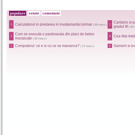
populare
votate
comentate
Cardano si p
Calculatorul in predarea in invatamantul primar
1
2
( 68 views )
gradul III
( 58 
Cum se executa o pardoseala din placi de beton
Cea Mai Inte
3
4
mozaicate
( 38 views )
Computerul: ce e si cu ce se mananca?
Gamerii si e
5
6
( 13 views )