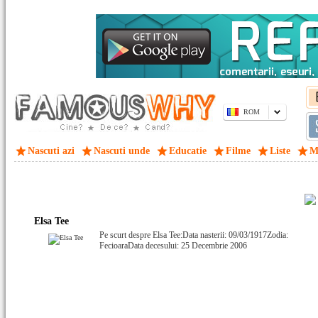
ROM
Nascuti azi
Nascuti unde
Educatie
Filme
Liste
M
Elsa Tee
Pe scurt despre Elsa Tee:Data nasterii: 09/03/1917Zodia:
FecioaraData decesului: 25 Decembrie 2006