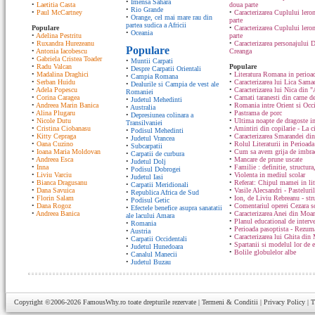
•
Imensa Sahara
•
Laetitia Casta
doua parte
•
Rio Grande
•
Paul McCartney
•
Caracterizarea Cuplului lero
•
Orange, cel mai mare rau din
parte
partea sudica a Africii
Populare
•
Caracterizarea Cuplului ler
•
Oceania
•
Adelina Pestritu
parte
•
Ruxandra Hurezeanu
•
Caracterizarea personajului D
Populare
•
Antonia Iacobescu
Creanga
•
Gabriela Cristea Toader
•
Muntii Carpati
•
Radu Valcan
Populare
•
Despre Carpatii Orientali
•
Madalina Draghici
•
Literatura Romana in perioad
•
Campia Romana
•
Serban Huidu
•
Caracterizarea lui Lica Sam
•
Dealurile si Campia de vest ale
•
Adela Popescu
•
Caracterizarea lui Nica din "
Romaniei
•
Corina Caragea
•
Carnati taranesti din carne de
•
Judetul Mehedinti
•
Andreea Marin Banica
•
Romania intre Orient si Occ
•
Australia
•
Alina Plugaru
•
Pastrama de porc
•
Depresiunea colinara a
•
Nicole Dutu
•
Ultima noapte de dragoste in
Transilvaniei
•
Cristina Ciobanasu
•
Amintiri din copilarie - La c
•
Podisul Mehedinti
•
Kitty Cepraga
•
Caracterizarea Smarandei din
•
Judetul Vrancea
•
Oana Cuzino
•
Rolul Literaturii in Perioada
•
Subcarpatii
•
Ioana Maria Moldovan
•
Cum sa avem grija de imbrac
•
Carpatii de curbura
•
Andreea Esca
•
Mancare de prune uscate
•
Judetul Dolj
•
Inna
•
Familie : definitie, structura
•
Podisul Dobrogei
•
Liviu Varciu
•
Violenta in mediul scolar
•
Judetul Iasi
•
Bianca Dragusanu
•
Referat: Chipul mamei in lit
•
Carpatii Meridionali
•
Dana Savuica
•
Vasile Alecsandri - Pasteluri
•
Republica Africa de Sud
•
Florin Salam
•
Ion, de Liviu Rebreanu - str
•
Podisul Getic
•
Dana Rogoz
•
Comentariul operei Cezara s
•
Efectele benefice asupra sanatatii
•
Andreea Banica
•
Caracterizarea Anei din Moa
ale lacului Amara
•
Planul educational de interve
•
Romania
•
Perioada pasoptista - Rezum
•
Austria
•
Caracterizarea lui Ghita din
•
Carpatii Occidentali
•
Spartanii si modelul lor de 
•
Judetul Hunedoara
•
Bolile globulelor albe
•
Canalul Manecii
•
Judetul Buzau
Copyright ©2006-2026
FamousWhy.ro
toate drepturile rezervate |
Termeni & Conditii
|
Privacy Policy
|
T