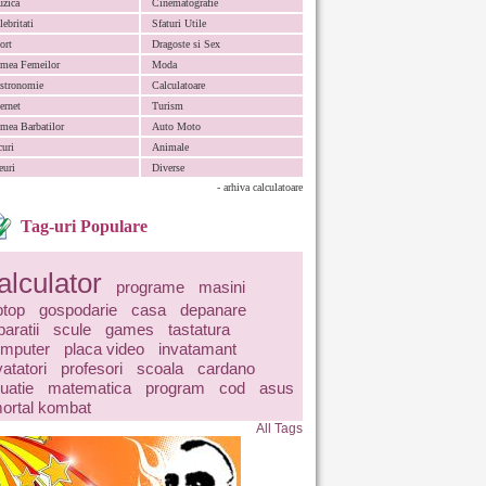
zica
Cinematografie
lebritati
Sfaturi Utile
ort
Dragoste si Sex
mea Femeilor
Moda
stronomie
Calculatoare
ternet
Turism
mea Barbatilor
Auto Moto
curi
Animale
euri
Diverse
- arhiva calculatoare
Tag-uri Populare
alculator
programe
masini
ptop
gospodarie
casa
depanare
paratii
scule
games
tastatura
mputer
placa video
invatamant
vatatori
profesori
scoala
cardano
uatie
matematica
program
cod
asus
ortal kombat
All Tags