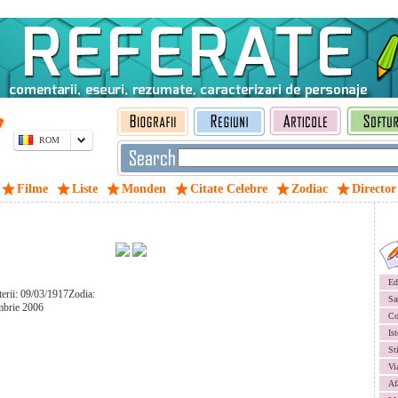
ROM
Filme
Liste
Monden
Citate Celebre
Zodiac
Director
Ed
terii: 09/03/1917Zodia:
Sa
mbrie 2006
Co
Ist
St
Vi
Af