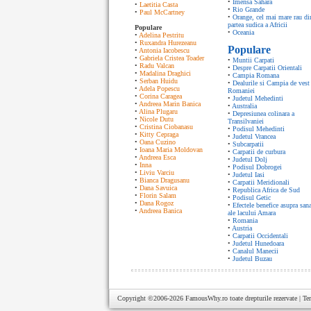
•
Imensa Sahara
•
Laetitia Casta
•
Rio Grande
•
Paul McCartney
•
Orange, cel mai mare rau di
partea sudica a Africii
Populare
•
Oceania
•
Adelina Pestritu
•
Ruxandra Hurezeanu
Populare
•
Antonia Iacobescu
•
Gabriela Cristea Toader
•
Muntii Carpati
•
Radu Valcan
•
Despre Carpatii Orientali
•
Madalina Draghici
•
Campia Romana
•
Serban Huidu
•
Dealurile si Campia de vest 
•
Adela Popescu
Romaniei
•
Corina Caragea
•
Judetul Mehedinti
•
Andreea Marin Banica
•
Australia
•
Alina Plugaru
•
Depresiunea colinara a
•
Nicole Dutu
Transilvaniei
•
Cristina Ciobanasu
•
Podisul Mehedinti
•
Kitty Cepraga
•
Judetul Vrancea
•
Oana Cuzino
•
Subcarpatii
•
Ioana Maria Moldovan
•
Carpatii de curbura
•
Andreea Esca
•
Judetul Dolj
•
Inna
•
Podisul Dobrogei
•
Liviu Varciu
•
Judetul Iasi
•
Bianca Dragusanu
•
Carpatii Meridionali
•
Dana Savuica
•
Republica Africa de Sud
•
Florin Salam
•
Podisul Getic
•
Dana Rogoz
•
Efectele benefice asupra sana
•
Andreea Banica
ale lacului Amara
•
Romania
•
Austria
•
Carpatii Occidentali
•
Judetul Hunedoara
•
Canalul Manecii
•
Judetul Buzau
Copyright ©2006-2026
FamousWhy.ro
toate drepturile rezervate |
Te