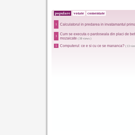
populare
votate
comentate
Calculatorul in predarea in invatamantul prim
1
Cum se executa o pardoseala din placi de be
3
mozaicate
( 38 views )
Computerul: ce e si cu ce se mananca?
5
( 13 vie