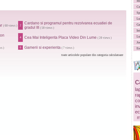
Mu
Ce
Sp
Lu
Cardano si programul pentru rezolvarea ecuatiei de
Ga
ar
2
( 68 views )
gradul III
( 58 views )
In
ton
Lu
Cea Mai Inteligenta Placa Video Din Lume
4
( 28 views )
Jo
Gamerii si experienta
6
ws )
( 7 views )
Es
toate articolele populare din categoria calculatoare
c
la
ra
co
in
ec
m