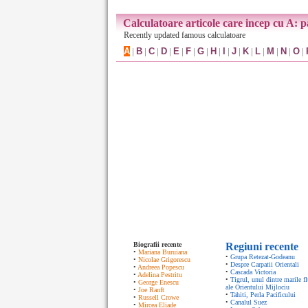
Calculatoare articole care incep cu A: p
Recently updated famous calculatoare
A
|
B
|
C
|
D
|
E
|
F
|
G
|
H
|
I
|
J
|
K
|
L
|
M
|
N
|
O
|
Biografii recente
Regiuni recente
•
Mariana Buruiana
•
Grupa Retezat-Godeanu
•
Nicolae Grigorescu
•
Despre Carpatii Orientali
•
Andreea Popescu
•
Cascada Victoria
•
Adelina Pestritu
•
Tigrul, unul dintre marile fl
•
George Enescu
ale Orientului Mijlociu
•
Joe Ranft
•
Tahiti, Perla Pacificului
•
Russell Crowe
•
Canalul Suez
•
Mircea Eliade