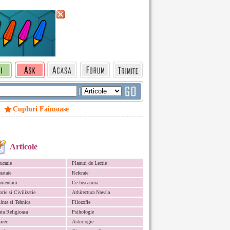
|
Cupluri Faimoase
Articole
ucatie
Planuri de Lectie
natate
Referate
mentarii
Ce Inseamna
orie si Civilizatie
Arhitectura Navala
iinta si Tehnica
Filozofie
ata Religioasa
Psihologie
aceri
Astrologie