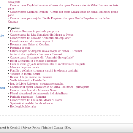
doua parte
•
Caracterizarea Cuplului leronim - Cezara din opera Cezara scrisa de Mihai Eminescu-a treia
n
parte
•
Caracterizarea Cuplului leronim - Cezara din opera Cezara scrisa de Mihai Eminescu-prima
parte
•
Caracterizarea personajului Danila Prepeleac din opera Danila Prepeleac scrisa de Ion
Creanga
Populare
•
Literatura Romana in perioada pasoptista
•
Caracterizarea lui Lica Samadaul din Moara cu Noroc
ale
•
Caracterizarea lui Nica din "Amintiri din copilarie"
•
Carnati taranesti din carne de porc II
•
Romania intre Orient si Occident
•
Pastrama de porc
•
Ultima noapte de dragoste intaia noapte de razboi - Rezumat
•
Amintiri din copilarie - La cirese - Rezumat
•
Caracterizarea Smarandei din "Amintiri din copilarie"
•
Rolul Literaturii in Perioada Pasoptista
•
Cum sa avem grija de imbracamintea si incaltamintea din piele
•
Mancare de prune uscate
•
Familie : definitie, structura, sarcini in educatia copilului
•
Violenta in mediul scolar
•
Referat: Chipul mamei in literatura
•
Vasile Alecsandri - Pastelurile
•
Ion, de Liviu Rebreanu - structura romanului
•
Comentariul operei Cezara scrisa de Mihai Eminescu - prima parte
tatii
•
Caracterizarea Anei din Moara cu Noroc
•
Planul educational de interventie individualizata
•
Perioada pasoptista - Rezumat
•
Caracterizarea lui Ghita din Moara cu Noroc
•
Spartanii si modelul lor de educatie
•
Bolile globulelor albe
rmeni & Conditii
|
Privacy Policy
|
Trimite
|
Contact
|
Blog