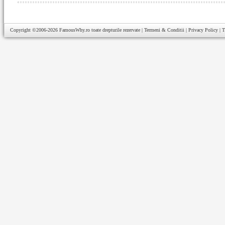
Copyright ©2006-2026
FamousWhy.ro
toate drepturile rezervate |
Termeni & Conditii
|
Privacy Policy
|
T