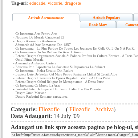
Tag-uri:
educatie
,
victorie
,
dragoste
Articole Populare
Articole Asemanatoare
Rank Mare
Coment
-
Ce Inseamna Arta Pentru Arta
-
Notiunea De Morala Caracterul Ei
-
Despre Alessandra Ambrosio
-
Adunarile Ad-hoc Romanesti Din 1857
-
Ce Inseamna - La Plus Perdue De Toutes Les Journees Est Celle Ou L On N A Pas Ri
-
Ce Inseamna - On Ne Badine Pas Avec L Amour
-
Referat Despre Organizarea Sociala Si Politica Profetii In Cultura Ebraica - A Treia Par
-
Omul Fiinta Morala
-
Alessandra Ambrosio Cariera
-
Educatia Prin Raportarea La Societate Si Raportarea La Subiect
-
Ce Inseamna - Pielea Ursului Din Padure
-
Luptele Date De Stefan Cel Mare Pentru Pastrarea Chiliei Si Cetatii Albe
-
Referat Despre Literatura In Epoca Regatului Vechi - A Doua Parte
-
Referat Despre Cultul Religios In Mesopotamia - A Doua Parte
-
Ce Inseamna Ca Musca La Arat
-
Portretul Fetei De Imparat Din Pemul Calin File Din Poveste
-
Despre Jarah Mariano
-
Despre Razboiul Romano-cartaginez
Categorie:
Filozofie
- (
Filozofie - Archiva
)
Data Adaugarii:
14 July '09
Adaugati un link spre aceasta pagina pe blog-ul, si