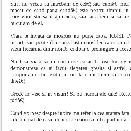
Sus, nu vreau sa intrebam de ceâ€¦.sau cumâ€¦ nici
macar de cand pana candâ€¦ este pentru timpul in
care vom stii sa il apreciem, sa-i sustinem si sa ne
bucuram de el.
Viata te invata ca moartea nu pune capat iubirii. 
moart, sau poate din cauza asta consider ca moartea n
vietii fiecaruia dintr noiâ€¦ ci doar o prelungire a acest
Nu lasa viata sa iti confirme ca ar fi fost loc de 
demonstreze ca ai facut alegerea gresita si astfel,
importante din viata ta, nu face
un lucru la incerc
tineâ€¦
Crede in vise si in visuri! Si nu numai ale tale! Res
totiâ€¦
Cand vorbesc despre iubire ma refer la cea aratata fata 
, de animal de casa, de un loc carui sa ii fi apartinutâ€¦