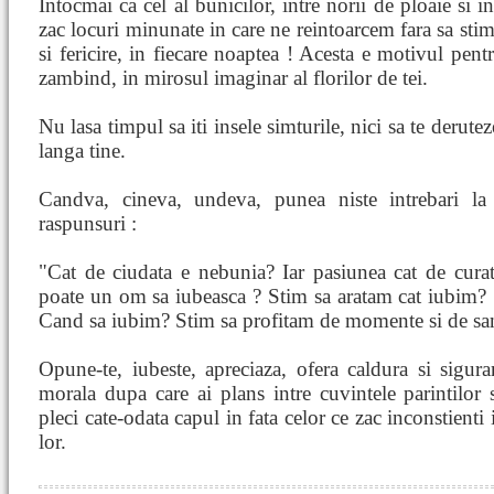
Intocmai ca cel al bunicilor, intre norii de ploaie si 
zac locuri minunate in care ne reintoarcem fara sa stim
si fericire, in fiecare noaptea ! Acesta e motivul pent
zambind, in mirosul imaginar al florilor de tei.
Nu lasa timpul sa iti insele simturile, nici sa te derutez
langa tine.
Candva, cineva, undeva, punea niste intrebari la
raspunsuri :
"Cat de ciudata e nebunia? Iar pasiunea cat de curata
poate un om sa iubeasca ? Stim sa aratam cat iubim?
Cand sa iubim? Stim sa profitam de momente si de sa
Opune-te, iubeste, apreciaza, ofera caldura si siguran
morala dupa care ai plans intre cuvintele parintilor 
pleci cate-odata capul in fata celor ce zac inconstienti
lor.