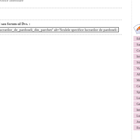
ctrice Interioare
l sau forum-ul Dvs. :
Ed
Sa
Co
Ist
St
Vi
Af
Mu
Ce
Sp
Lu
Ga
In
Lu
Jo
Es