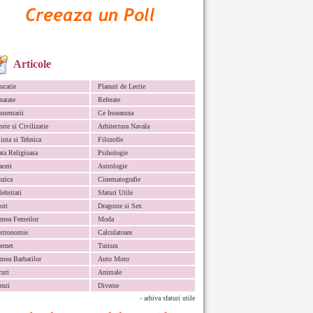
Articole
ucatie
Planuri de Lectie
natate
Referate
mentarii
Ce Inseamna
orie si Civilizatie
Arhitectura Navala
iinta si Tehnica
Filozofie
ata Religioasa
Psihologie
aceri
Astrologie
zica
Cinematografie
lebritati
Sfaturi Utile
ort
Dragoste si Sex
mea Femeilor
Moda
stronomie
Calculatoare
ternet
Turism
mea Barbatilor
Auto Moto
curi
Animale
euri
Diverse
- arhiva sfaturi utile