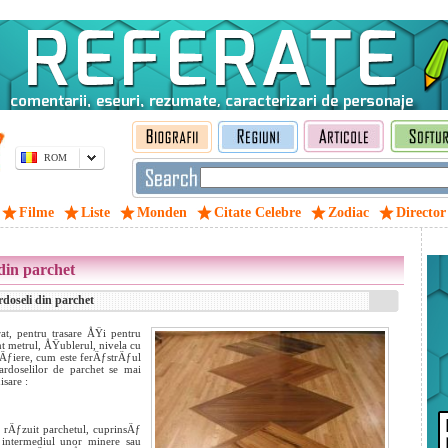
ROM
Filme
Liste
Monden
Citate Celebre
Zodiac
Director
 din parchet
rdoseli din parchet
at, pentru trasare ÅŸi pentru
t metrul, ÅŸublerul, nivela cu
tÄƒiere, cum este ferÄƒstrÄƒul
rdoselilor de parchet se mai
isare :
 rÄƒzuit parchetul, cuprinsÄƒ
intermediul unor minere sau