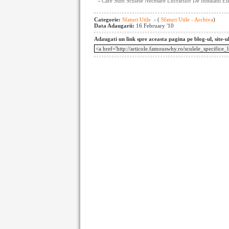
-
Care Sunt Sculele Necesare Lucrarilor De Instalatii Ele
Categorie:
Sfaturi Utile
- (
Sfaturi Utile - Archiva
)
Data Adaugarii:
16 February '10
Adaugati un link spre aceasta pagina pe blog-ul, site-u