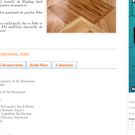
Äƒ formÄƒ de Å£igling fiind
 pentru montarea ei.
£ei pardoselii de parchet Ã®n
®ntr-o mÄƒsurÄƒ din ce Ã®n ce
t) ÅŸi maÅŸina electricÄƒ de
curi .
ospodarie
,
lemn
Cele mai votate
Rank Mare
Comentate
Faiantare Si De Mozaicare
chet
are Si De Mozaicare
e
Stati
Pervazului Sau A Plintei
Visi
 Stratului Suport
Vote
 Lamelelor De Parchet
 Electrice Interioare
Fame 
ie