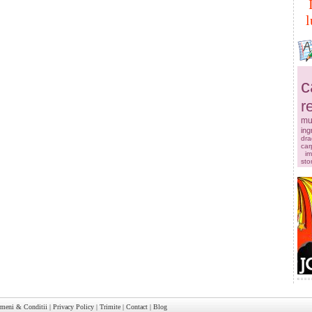
l
c
r
mu
ingr
dra
car
im
sto
rmeni & Conditii
|
Privacy Policy
|
Trimite
|
Contact
|
Blog