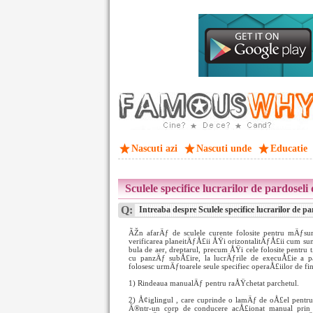
Nascuti azi
Nascuti unde
Educatie
Sculele specifice lucrarilor de pardoseli
Q:
Intreaba despre Sculele specifice lucrarilor de pa
ÃŽn afarÄƒ de sculele curente folosite pentru mÄƒsur
verificarea planeitÄƒÅ£ii ÅŸi orizontalitÄƒÅ£ii cum sun
bula de aer, dreptarul, precum ÅŸi cele folosite pentru 
cu panzÄƒ subÅ£ire, la lucrÄƒrile de execuÅ£ie a pa
folosesc urmÄƒtoarele seule specifiec operaÅ£iilor de fin
1) Rindeaua manualÄƒ pentru raÅŸchetat parchetul.
2) Å¢iglingul , care cuprinde o lamÄƒ de oÅ£el pentru
Ã®ntr-un corp de conducere acÅ£ionat manual prin 