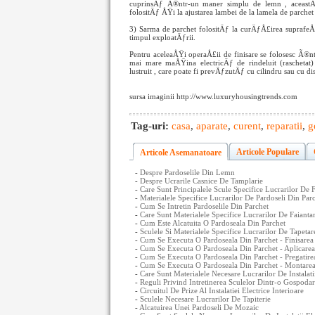
cuprinsÄƒ Ã®ntr-un maner simplu de lemn , aceast
folositÄƒ ÅŸi la ajustarea lambei de la lamela de parchet
3) Sarma de parchet folositÄƒ la curÄƒÅ£irea suprafeÅ
timpul exploatÄƒrii.
Pentru aceleaÅŸi operaÅ£ii de finisare se folosesc Ã
mai mare maÅŸina electricÄƒ de rindeluit (rascheta
lustruit , care poate fi prevÄƒzutÄƒ cu cilindru sau cu dis
sursa imaginii http://www.luxuryhousingtrends.com
Tag-uri:
casa
,
aparate
,
curent
,
reparatii
,
g
Articole Populare
Articole Asemanatoare
-
Despre Pardoselile Din Lemn
-
Despre Ucrarile Casnice De Tamplarie
-
Care Sunt Principalele Scule Specifice Lucrarilor De 
-
Materialele Specifice Lucrarilor De Pardoseli Din Par
-
Cum Se Intretin Pardoselile Din Parchet
-
Care Sunt Materialele Specifice Lucrarilor De Faiant
-
Cum Este Alcatuita O Pardoseala Din Parchet
-
Sculele Si Materialele Specifice Lucrarilor De Tapetar
-
Cum Se Executa O Pardoseala Din Parchet - Finisarea
-
Cum Se Executa O Pardoseala Din Parchet - Aplicarea 
-
Cum Se Executa O Pardoseala Din Parchet - Pregatirea
-
Cum Se Executa O Pardoseala Din Parchet - Montarea
-
Care Sunt Materialele Necesare Lucrarilor De Instalatii
-
Reguli Privind Intretinerea Sculelor Dintr-o Gospodar
-
Circuitul De Prize Al Instalatiei Electrice Interioare
-
Sculele Necesare Lucrarilor De Tapiterie
-
Alcatuirea Unei Pardoseli De Mozaic