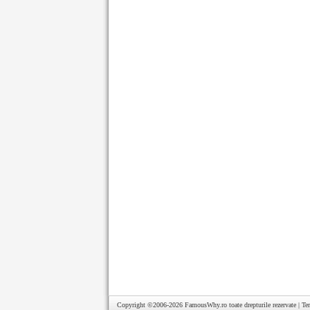
Copyright ©2006-2026
FamousWhy.ro
toate drepturile rezervate |
Te