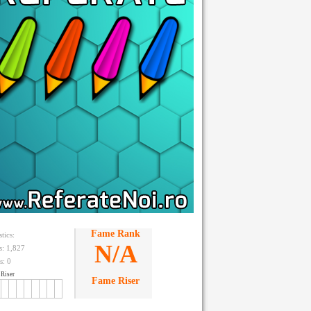
Fame Rank
stics:
N/A
ts: 1,827
s:
0
Riser
Fame Riser