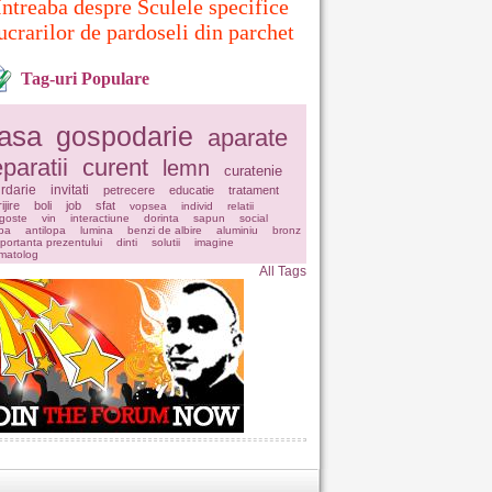
Intreaba despre Sculele specifice
ucrarilor de pardoseli din parchet
Tag-uri Populare
asa
gospodarie
aparate
eparatii
curent
lemn
curatenie
rdarie
invitati
petrecere
educatie
tratament
ijire
boli
job
sfat
vopsea
individ
relatii
goste
vin
interactiune
dorinta
sapun
social
pa
antilopa
lumina
benzi de albire
aluminiu
bronz
portanta prezentului
dinti
solutii
imagine
matolog
All Tags