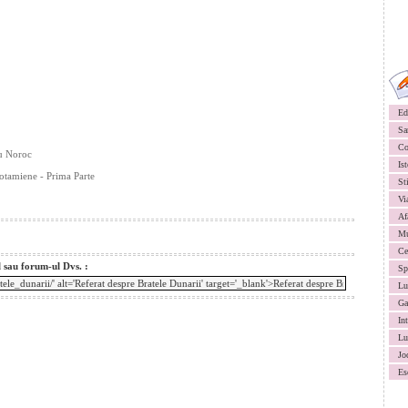
Ed
Sa
Co
Cu Noroc
Ist
otamiene - Prima Parte
St
Vi
Af
Mu
Ce
l sau forum-ul Dvs. :
Sp
Lu
Ga
In
Lu
Jo
Es