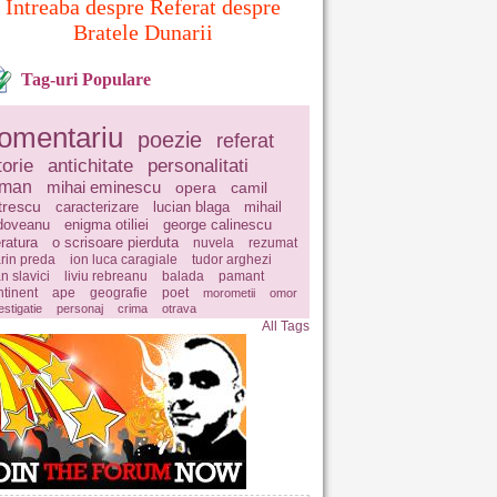
Intreaba despre Referat despre
Bratele Dunarii
Tag-uri Populare
omentariu
poezie
referat
torie
antichitate
personalitati
oman
mihai eminescu
opera
camil
trescu
caracterizare
lucian blaga
mihail
doveanu
enigma otiliei
george calinescu
eratura
o scrisoare pierduta
nuvela
rezumat
rin preda
ion luca caragiale
tudor arghezi
n slavici
liviu rebreanu
balada
pamant
ntinent
ape
geografie
poet
morometii
omor
estigatie
personaj
crima
otrava
All Tags