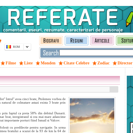
ROM
Filme
Liste
Monden
Citate Celebre
Zodiac
Director
dot" Istrul" avea cinci brate, Ptolemeu vorbea de
s natural de colmatare astazi exista 3 brate prin
s prin faptul ca preia 58% din debitul Dunarii.
anar brat, inregistrand si cea mai mare adancime
mai importante porturi fiind Ismail si Valcov.
folosit cu predilectie pentru navigatie. In urma
gimea bratului a scazut de la 93 de km la 64 de