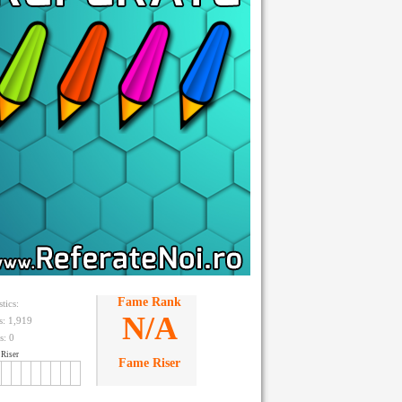
Fame Rank
stics:
N/A
ts: 1,919
s:
0
Riser
Fame Riser