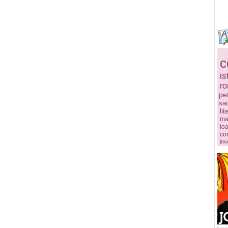
c
is
r
pe
sa
lit
ma
ioa
co
inv