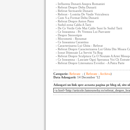
-
Influenta Dunarii Asupra Romaniei
-
Referat Despre Delta Dunarii
-
Referat Sectoarele Dunarii
-
Referat - Lostrita De Vasile Voiculescu
-
Cum S-a Format Delta Dunarii
-
Referat Despre Anton Pann
-
Sudul-zona Calda A Tarii
-
De Ce Verile Cele Mai Calde Sunt In Sudul Tarii
-
Ce Inseamna - Pe Vremea Lui Pazvante
-
Despre Stereotipie
-
Morometii - Rezumat
-
Ce Inseamna Carantina
-
Caracterizarea Lui Ghita - Referat
-
Referat Despre Caracterizarea Lui Ghita Din Moara 
-
Ionut Iftimoaie La Serviti Va Rog
-
Referat Despre Sculptura Ca O Noutate A Artei Mesop
-
Ce Inseamna - Lasciate Ogni Speranza Voi Ch Entrate
-
Referat Despre Litereatura Evreilor - A Patra Parte
Categorie:
Referate
- (
Referate - Archiva
)
Data Adaugarii:
14 December '12
Adaugati un link spre aceasta pagina pe blog-ul, site-u