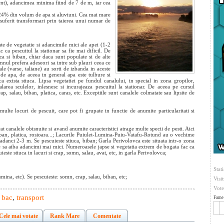
ent), adancimea minima fiind de 7 de m, iar cea
 24% din volum de apa si aluviuni. Cea mai mare
suferit transformari prin taierea unui numar de
ate de vegetatie si adancimile mici ale apei (1-2
 ca pescuitul la stationar sa fie mai dificil. De
uca si biban, chiar daca sunt populate si de alte
omnul prefera adeseori sa intre sub plauri ceea ce
le (varse, taliane) au sorti de izbanda in aceste
 de apa, de aceea in general apa este tulbure si
ca exista stiuca. Lipsa vegetatiei pe fundul canalului, in special in zona gropilor,
alarea sculelor, inlesnesc si incurajeaza pescuitul la stationar. De aceea pe cursul
ap, salau, biban, platica, caras, etc. Exceptiile sunt canalele colmatate sau lipsite de
lte locuri de pescuit, care pot fi grupate in functie de anumite particularitati si
 canalele obisnuite si avand anumite caracteristici atrage multe specii de pesti. Aici
biban, platica, rosioara...; Lacurile Puiulet-Lumina-Puiu-Vatafu-Rotund au o vechime
danci 2-3 m. Se pescuieste stiuca, biban; Garla Perivolovca este situata intr-o zona
le sa aiba adancimi mai mici. Numeroasele japse si vegetatia extrem de bogata fac ca
ieste stiuca in lacuri si crap, somn, salau, avat, etc, in garla Perivolovca;
Stati
ina, etc). Se pescuieste: somn, crap, salau, biban, etc;
Visi
Vote
,
bac
,
transport
Fame 
Cele mai votate
Rank Mare
Comentate