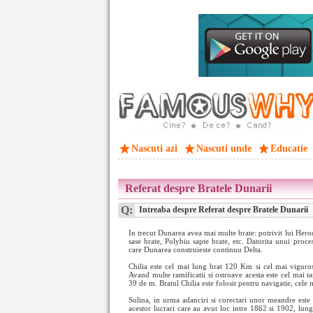
Nascuti azi
Nascuti unde
Educatie
Referat despre Bratele Dunarii
Q:
Intreaba despre Referat despre Bratele Dunarii
In trecut Dunarea avea mai multe brate: potrivit lui Hero
sase brate, Polybiu sapte brate, etc. Datorita unui proce
care Dunarea construieste continuu Delta.
Chilia este cel mai lung brat 120 Km si cel mai viguro
Avand multe ramificatii si ostroave acesta este cel mai t
39 de m. Bratul Chilia este folosit pentru navigatie, cele 
Sulina, in urma adanciri si corectari unor meandre este 
acestor lucrari care au avut loc intre 1862 si 1902, lun