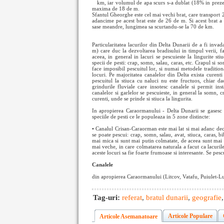
km, iar volumul
de apa scurs s-a dublat (18% in prez
maxima de 18 de m.
Sfantul Gheorghe este cel mai vechi brat, care transport
adancime pe acest brat este de 26 de m. Si acest brat a 
sase meandre, lungimea sa scurtandu-se la 70 de km.
Particularitatea lacurilor din Delta Dunarii de a fi invad
m) care duc la dezvoltarea bradisului in timpul verii, fac
aceea, in general in lacuri se pescuieste la lingurite sti
specii de pesti: crap, somn, salau, caras, etc. Crapul si s
face imposibil pescuitul lor, si numai metodele traditiona
locuri. Pe majoritatea canalelor din Delta exista curenti
pescuitul la stiuca cu naluci nu este fructuos, chiar da
grindurile fluviale care insotesc canalele si permit inst
canalelor si garlelor se pescuieste, in general la somn, cr
curenti, unde se prinde si stiuca la lingurita.
In apropierea Caraormanului - Delta Dunarii se gasesc mu
speciile de pesti ce le populeaza in 5 zone distincte:
• Canalul Crisan-Caraorman este mai lat si mai adanc decat
se poate pescui: crap, somn, salau, avat, stiuca, caras, 
mai mica si sunt mai putin colmatate, de aceea sunt mai a
mai veche, in care colmatarea naturala a facut ca lacuri
aceste locuri sa fie foarte frumoase si interesante. Se pescu
Canalele
din apropierea Caraormanului (Litcov, Vatafu, Puiulet-Lum
Tag-uri:
referat
,
bratul dunarii
,
geografie
Articole Populare
Articole Asemanatoare