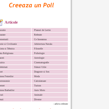
Articole
ucatie
Planuri de Lectie
natate
Referate
mentarii
Ce Inseamna
orie si Civilizatie
Arhitectura Navala
iinta si Tehnica
Filozofie
ata Religioasa
Psihologie
aceri
Astrologie
zica
Cinematografie
lebritati
Sfaturi Utile
ort
Dragoste si Sex
mea Femeilor
Moda
stronomie
Calculatoare
ternet
Turism
mea Barbatilor
Auto Moto
curi
Animale
euri
Diverse
- arhiva referate