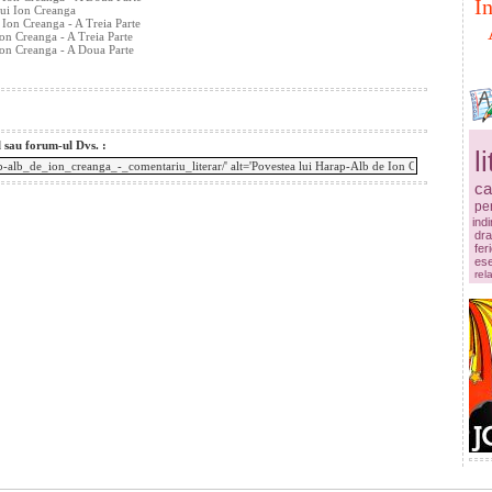
I
 Lui Ion Creanga
Ion Creanga - A Treia Parte
on Creanga - A Treia Parte
Ion Creanga - A Doua Parte
l sau forum-ul Dvs. :
l
ca
pe
ind
dr
fer
es
rela