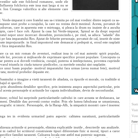
vestilor sale este folclorul romanesc, unde ele
Influenta folclorica este insa mai larga si nu se
e. Ion Creanga valorifica si alte elemente care
sc.
 Verde-imparat ii cere fratelui sau sa-i trimita pe cel mai vrednic dintre nepoti ca sa-
i supune unei probe a curajului, la care nu rezista decit mezinul. Acesta, povatuit de
azdravan, care in aparenta este o mirtoaga, si pleaca la drum nu inainte de a asculta
 Spin, care-l face rob. Ajunsi la casa lui Verde-imparat, Spinul se da drept nepotul
atul nepot unor incercari deosebite, poruncindu-i, pe rind, sa aduca "salatile" din
 pe fata imparatului Ros. Ajutat de felurite personaje, povatuit de cal, insotit de niste
e imprejurarile. in final impostorul este demascat si pedepsit si, eroul este rasplatit
 fiica imparatului Ros.
 ca un mic roman de aventuri, realizat insa in cel mai autentic spirit popular,
arele lor, precum si mijloacele de exprimare specifice prozei populare. Conceputa ca
inar pentru a-si dovedi vrednicia, curajul, puterea si intelepciunea, povestea cuprinde
varul triumfa in ciuda tuturor piedicelor, ca meritele omului sint rasplatite.
pice unui basm popular- motivul imparatului fara urmas (avea numai fete); motivul
 tata; motivul probelor depasite etc.
ului o imagine a vietii taranesti de altadata, cu tipurile ei morale, cu traditiile si
ajul ei specific.
rin abundenta detaliilor specifice, prin insistenta asupra aspectului particular, prin
elul acesta personajele si actiunile lor capata individualitate, devin de neconfundat.
ne; ochiul lui surprinde particularitatile cadrului in care aceasta se desfasoara, iar
meni. Detaliile dau povestii contur realist. Prin ele lumea fabuloasa se umanizeaza,
Stati
eografic si istoric. Personajele, de la Harap-Alb, la simpaticii monstri care-l insotesc
Visi
Vote
a ies in evidenta urmarind patru aspecte: calitatea naratiunii, particularitatile
Fame 
zeaza actiunile si personajele, elimina explicatiile inutile , descrierile sau analizele.
 in cadrul lui scriitorul construieste tipuri diferentiate fizic si moral, tipuri a caror
ecifice familiei taranesti. Culoarea locala este astfel mai puternic sugerata.