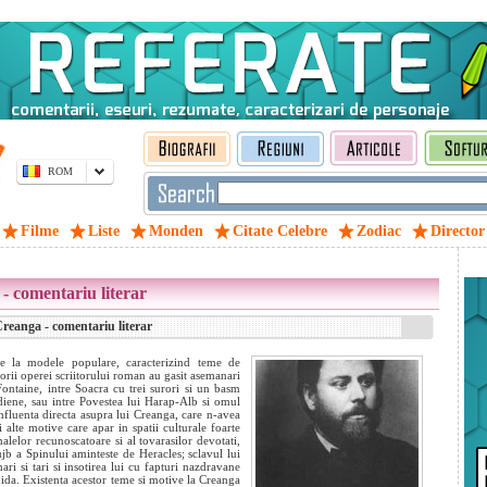
ROM
Filme
Liste
Monden
Citate Celebre
Zodiac
Director
- comentariu literar
reanga - comentariu literar
de la modele populare, caracterizind teme de
orii operei scriitorului roman au gasit asemanari
Fontaine, intre Soacra cu trei surori si un basm
diene, sau intre Povestea lui Harap-Alb si omul
nfluenta directa asupra lui Creanga, care n-avea
i alte motive care apar in spatii culturale foarte
imalelor recunoscatoare si al tovarasilor devotati,
lujb
a Spinului aminteste de Heracles; sclavul lui
ari si tari si insotirea lui cu fapturi nazdravane
ida. Existenta acestor teme si motive la Creanga