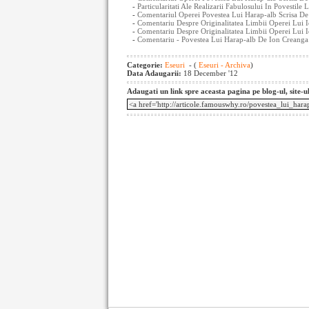
-
Particularitati Ale Realizarii Fabulosului In Povestile
-
Comentariul Operei Povestea Lui Harap-alb Scrisa De 
-
Comentariu Despre Originalitatea Limbii Operei Lui I
-
Comentariu Despre Originalitatea Limbii Operei Lui 
-
Comentariu - Povestea Lui Harap-alb De Ion Creanga
Categorie:
Eseuri
- (
Eseuri - Archiva
)
Data Adaugarii:
18 December '12
Adaugati un link spre aceasta pagina pe blog-ul, site-u