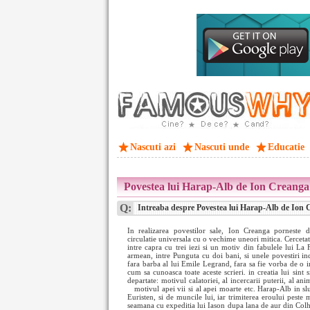
Nascuti azi
Nascuti unde
Educatie
Povestea lui Harap-Alb de Ion Creanga 
Q:
Intreaba despre Povestea lui Harap-Alb de Ion C
In realizarea povestilor sale, Ion Creanga porneste 
circulatie universala cu o vechime uneori mitica. Cercetat
intre capra cu trei iezi si un motiv din fabulele lui La 
armean, intre Punguta cu doi bani, si unele povestiri in
fara barba al lui Emile Legrand, fara sa fie vorba de o i
cum sa cunoasca toate aceste scrieri. in creatia lui sint s
departate: motivul calatoriei, al incercarii puterii, al an
motivul apei vii si al apei moarte etc. Harap-Alb in s
Euristen, si de muncile lui, iar trimiterea eroului peste m
seamana cu expeditia lui Iason dupa lana de aur din Colh