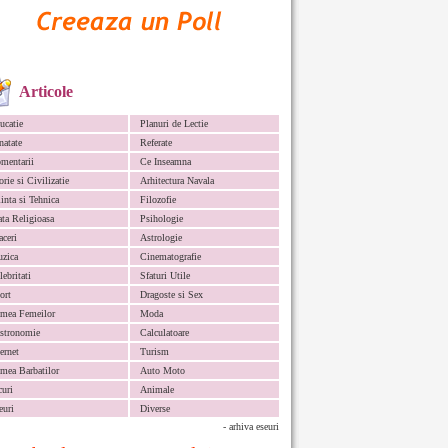
Articole
ucatie
Planuri de Lectie
natate
Referate
mentarii
Ce Inseamna
orie si Civilizatie
Arhitectura Navala
iinta si Tehnica
Filozofie
ata Religioasa
Psihologie
aceri
Astrologie
zica
Cinematografie
lebritati
Sfaturi Utile
ort
Dragoste si Sex
mea Femeilor
Moda
stronomie
Calculatoare
ternet
Turism
mea Barbatilor
Auto Moto
curi
Animale
euri
Diverse
- arhiva eseuri