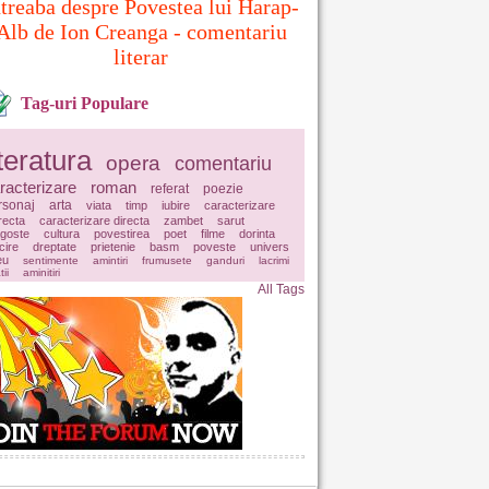
ntreaba despre Povestea lui Harap-
Alb de Ion Creanga - comentariu
literar
Tag-uri Populare
iteratura
opera
comentariu
racterizare
roman
referat
poezie
rsonaj
arta
viata
timp
iubire
caracterizare
irecta
caracterizare directa
zambet
sarut
agoste
cultura
povestirea
poet
filme
dorinta
icire
dreptate
prietenie
basm
poveste
univers
eu
sentimente
amintiri
frumusete
ganduri
lacrimi
tii
aminitiri
All Tags