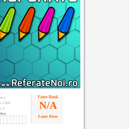
Fame Rank
stics:
N/A
ts: 2,809
s:
0
Riser
Fame Riser