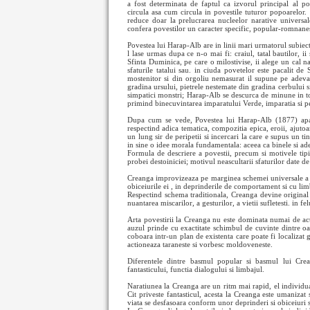
a fost determinata de faptul ca izvorul principal al po
circula asa cum circula in povestile tuturor popoarelor. 
reduce doar la prelucrarea nucleelor narative universal
confera povestilor un caracter specific, popular-romnane
Povestea lui Harap-Alb are in linii mari urmatorul subiect:
l lase urmas dupa ce n-o mai fi: craiul, tatal bautilor, i
Sfinta Duminica, pe care o milostivise, ii alege un cal n
sfaturile tatalui sau. in ciuda povetelor este pacalit de
mostenitor si din orgoliu nemasurat il supune pe adevar
gradina ursului, pietrele nestemate din gradina cerbului si
simpatici monstri; Harap-Alb se descurca de minune in toat
primind binecuvintarea imparatului Verde, imparatia si pe
Dupa cum se vede, Povestea lui Harap-Alb (1877) apare
respectind adica tematica, compozitia epica, eroii, ajuto
un lung sir de peripetii si incercari la care e supus un t
in sine o idee morala fundamentala: aceea ca binele si ade
Formula de descriere a povestii, precum si motivele ti
probei destoiniciei; motivul neascultarii sfaturilor date de
Creanga improvizeaza pe marginea schemei universale a basm
obiceiurile ei , in deprinderile de comportament si cu limb
Respectind schema traditionala, Creanga devine original p
nuantarea miscarilor, a gesturilor, a vietii sufletesti. in f
Arta povestirii la Creanga nu este dominata numai de actiu
auzul prinde cu exactitate schimbul de cuvinte dintre oa
coboara intr-un plan de existenta care poate fi localizat g
actioneaza taraneste si vorbesc moldoveneste.
Diferentele dintre basmul popular si basmul lui Creang
fantasticului, functia dialogului si limbajul.
Naratiunea la Creanga are un ritm mai rapid, el individuali
Cit priveste fantasticul, acesta la Creanga este umanizat si
viata se desfasoara conform unor deprinderi si obiceiuri sp