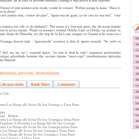
ualizare, iar in ceea ce priveste limbajul Creanga e mai precis si mai expresiv.
neori el este sustinut prin zicale, rostite in versuri: "Poftim punga la masa / Daca ti-
uie la drum"
iecare pentru sine, croitor de pine", "apara-ma de gaini, ca de cini nu ma tem", "cine
 traiasca trei zile cu de alaltaieri" "Pin-acum ti-a fost mai greu, dar de-acum inainte
irea in proza rimata: "Poate ca aceasta-i vestitul Ochila, frate cu Orbila, var primar cu
 peste drum de Nimerila, ori din tirg de la Sa-l-cati, megies cu Cautati si de urma nu-i
Ed
Creanga descrie intii : "apucaturile" acestora si abia le spune numele: "Se vede ca
Sa
Co
ei! hei! na, na, na !; expresii tipice: "ce mai la deal la vale"; repetarea pronumelui
locutiuni adverbiale formate din cuvinte rimate: "mort-copt"; intrebuintarea dativului
Ist
lui Pasarila.
St
Vi
literatura
,
poveste
,
demonstrare
Af
Mu
Cele mai votate
Rank Mare
Comentate
Ce
Sp
m Cult
Lu
Ga
stea Lui Harap-alb Scrisa De Ion Creanga-a Treia Parte
In
anga
Lu
anga - Referat
estea Lui Harap-alb Scrisa De Ion Creanga-a Doua Parte
Jo
in Copilarie Si Povestea Lui Harap Alb De Ion Creanga
estea Lui Harap-alb Scrisa De Ion Creanga-prima Parte
Es
ea Lui Harap-alb Scrisa De Ion Creanga-a Doua Parte
a Lui Harap-alb Scrisa De Ion Creanga-a Treia Parte
 Ion Creanga - A Doua Parte