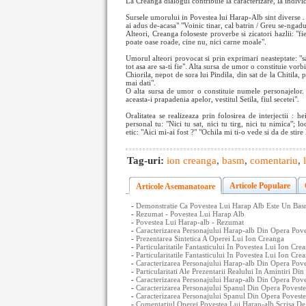
La Creanga dialogul contribuie la caracterizare, la individ
Sursele umorului in Povestea lui Harap-Alb sint diverse . U
ai adus de-acasa" "Voinic tinar, cal batrin / Greu se-ngad
Alteori, Creanga foloseste proverbe si zicatori hazlii: "f
poate oase roade, cine nu, nici carne moale".
Umorul alteori provocat si prin exprimari neasteptate: "sa
tot asa are sa-ti fie". Alta sursa de umor o constituie vorb
Chiorila, nepot de sora lui Pindila, din sat de la Chitila,
mai dati".
O alta sursa de umor o constituie numele personajelor. 
aceasta-i prapadenia apelor, vestitul Setila, fiul secetei".
Oralitatea se realizeaza prin folosirea de interjectii : h
personal tu: "Nici tu sat, nici tu tirg, nici tu nimica"; 
etic: "Aici mi-ai fost ?" "Ochila mi ti-o vede si da de stire 
Tag-uri:
ion creanga
,
basm
,
comentariu
,
Articole Populare
Articole Asemanatoare
-
Demonstratie Ca Povestea Lui Harap Alb Este Un Bas
-
Rezumat - Povestea Lui Harap Alb
-
Povestea Lui Harap-alb - Rezumat
-
Caracterizarea Personajului Harap-alb Din Opera Pove
-
Prezentarea Sintetica A Operei Lui Ion Creanga
-
Particularitatile Fantasticului In Povestea Lui Ion Cre
-
Particularitatile Fantasticului In Povestea Lui Ion Cre
-
Caracterizarea Personajului Harap-alb Din Opera Pov
-
Particularitati Ale Prezentarii Realului In Amintiri D
-
Caracterizarea Personajului Harap-alb Din Opera Pov
-
Caracterizarea Personajului Spanul Din Opera Povest
-
Caracterizarea Personajului Spanul Din Opera Poveste
-
Comentariul Operei Povestea Lui Harap-alb Scrisa De