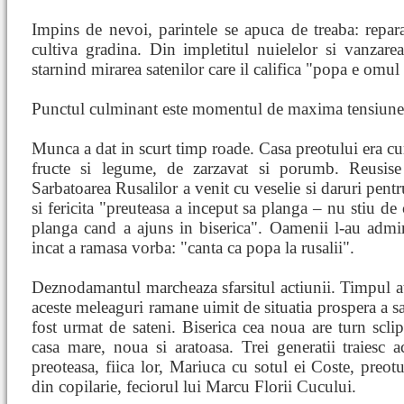
Impins de nevoi, parintele se apuca de treaba: repara p
cultiva gradina. Din impletitul nuielelor si vanzare
starnind mirarea satenilor care il califica "popa e omul
Punctul culminant este momentul de maxima tensiune
Munca a dat in scurt timp roade. Casa preotului era cura
fructe si legume, de zarzavat si porumb. Reusise 
Sarbatoarea Rusalilor a venit cu veselie si daruri pent
si fericita "preuteasa a inceput sa planga – nu stiu de 
planga cand a ajuns in biserica". Oamenii l-au admi
incat a ramasa vorba: "canta ca popa la rusalii".
Deznodamantul marcheaza sfarsitul actiunii. Timpul atre
aceste meleaguri ramane uimit de situatia prospera a sa
fost urmat de sateni. Biserica cea noua are turn sclipi
casa mare, noua si aratoasa. Trei generatii traiesc a
preoteasa, fiica lor, Mariuca cu sotul ei Coste, preotu
din copilarie, feciorul lui Marcu Florii Cucului.