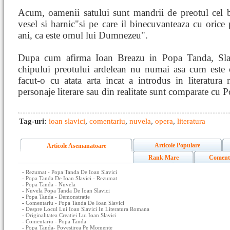
Acum, oamenii satului sunt mandrii de preotul cel b
vesel si harnic"si pe care il binecuvanteaza cu orice 
ani, ca este omul lui Dumnezeu".
Dupa cum afirma Ioan Breazu in Popa Tanda, Slavi
chipului preotului ardelean nu numai asa cum este c
facut-o cu atata arta incat a introdus in literatura
personaje literare sau din realitate sunt comparate cu 
Tag-uri:
ioan slavici
,
comentariu
,
nuvela
,
opera
,
literatura
Articole Populare
Articole Asemanatoare
Rank Mare
Coment
-
Rezumat - Popa Tanda De Ioan Slavici
-
Popa Tanda De Ioan Slavici - Rezumat
-
Popa Tanda - Nuvela
-
Nuvela Popa Tanda De Ioan Slavici
-
Popa Tanda - Demonstratie
-
Comentariu - Popa Tanda De Ioan Slavici
-
Despre Locul Lui Ioan Slavici In Literatura Romana
-
Originalitatea Creatiei Lui Ioan Slavici
-
Comentariu - Popa Tanda
-
Popa Tanda- Povestirea Pe Momente