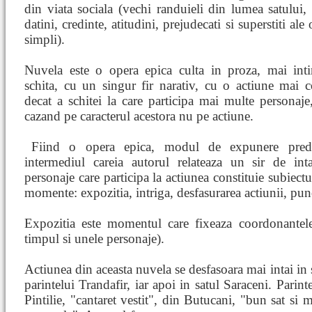
din viata sociala (vechi randuieli din lumea satului, 
datini, credinte, atitudini, prejudecati si superstiti al
simpli).
Nuvela este o opera epica culta in proza, mai inti
schita, cu un singur fir narativ, cu o actiune mai 
decat a schitei la care participa mai multe personaje
cazand pe caracterul acestora nu pe actiune.
Fiind o opera epica, modul de expunere pred
intermediul careia autorul relateaza un sir de inta
personaje care participa la actiunea constituie subiectu
momente: expozitia, intriga, desfasurarea actiunii, p
Expozitia este momentul care fixeaza coordonantele 
timpul si unele personaje).
Actiunea din aceasta nuvela se desfasoara mai intai in 
parintelui Trandafir, iar apoi in satul Saraceni. Parint
Pintilie, "cantaret vestit", din Butucani, "bun sat si 