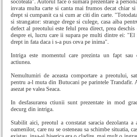
socoteala". Autorul face o sumara prezentare a persona
invata multa carte si canta mai frumos decat chiar si
drept si cumpanit ca si cum ar citi din carte. "Totoda
si strangator: strange drege si culege, casa aiba pentr
defect al preotului este felul prea direct, prea deschi
despre ei, lucru care ii supara pe multi dintre ei: "E
drept in fata daca i s-a pus ceva pe inima".
Intriga este momentul care prezinta un fapt sau 
actiunea.
Nemultumiri de aceasta comportare a preotului, sat
pentru a-l muta din Butucani pe parintele Trandafir. A
asezat pe valea Seaca.
In desfasurarea ctiunii sunt prezentate in mod grad
decurg din intriga.
Stabilit aici, preotul a constatat saracia dezolanta a 
oamenilor, care nu se osteneau sa schimbe situatia, ca
existau, insa-si biserica era o cladire, mai mult o ingr