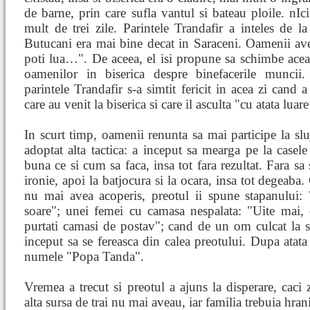
de barne, prin care sufla vantul si bateau ploile. nI
mult de trei zile. Parintele Trandafir a inteles de 
Butucani era mai bine decat in Saraceni. Oamenii ave
poti lua…". De aceea, el isi propune sa schimbe aceast
oamenilor in biserica despre binefacerile muncii.
parintele Trandafir s-a simtit fericit in acea zi cand
care au venit la biserica si care il asculta "cu atata luar
In scurt timp, oamenii renunta sa mai participe la slu
adoptat alta tactica: a inceput sa mearga pe la casel
buna ce si cum sa faca, insa tot fara rezultat. Fara sa 
ironie, apoi la batjocura si la ocara, insa tot degeaba
nu mai avea acoperis, preotul ii spune stapanului: 
soare"; unei femei cu camasa nespalata: "Uite mai, 
purtati camasi de postav"; cand de un om culcat la 
inceput sa se fereasca din calea preotului. Dupa atata
numele "Popa Tanda".
Vremea a trecut si preotul a ajuns la disperare, caci z
alta sursa de trai nu mai aveau, iar familia trebuia hranit