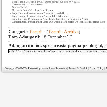
-
Popa Tanda De Ioan Slavici - Demonstratie Ca Este O Nuvela
-
Comentariu De Text Literar
-
Despre Nuvela
-
Universul Nuvelelor Lui Ioan Slavici
-
Popa Tanda - Caracterizarea Preotului Trandafir
-
Popa Tanda - Caracterizarea Personajului Principal
-
Caracterizarea Personajului Popa Tanda Din Nuvela Cu Acelasi Nume
-
Caracterizarea Personajului Mara Din Opera Mara Scrisa De Ioan Slavici-prima Parte
Categorie:
Eseuri
- (
Eseuri - Archiva
)
Data Adaugarii:
18 December '12
Adaugati un link spre aceasta pagina pe blog-ul, si
Copyright ©2006-2026
FamousWhy.ro
toate drepturile rezervate |
Termeni & Conditii
|
Privacy Policy
|
T